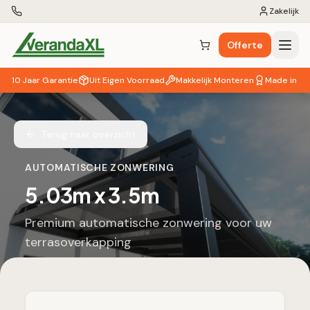
Zakelijk
Offerte
Winkelwagen (
0
items)
10 Jaar Garantie
Uit Eigen Voorraad
Makkelijk Monteren
Made in EU
Terug naar overzicht
AUTOMATISCHE ZONWERING
5.03
m x
3.5
m
Premium automatische zonwering voor uw
terrasoverkapping