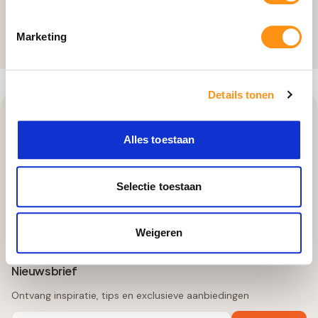
• Uitgebreide montagehandleiding bijgesloten
Marketing
Details tonen
Alles toestaan
Selectie toestaan
Hoogwaardige HOWQ terrasoverkappingen met superieure
draagkracht. Made in EU, voor doe-het-zelvers én volledige
Weigeren
service.
Nieuwsbrief
Ontvang inspiratie, tips en exclusieve aanbiedingen