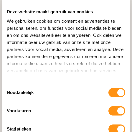
Deze website maakt gebruik van cookies
We gebruiken cookies om content en advertenties te
Productinformatie
personaliseren, om functies voor social media te bieden
en om ons websiteverkeer te analyseren. Ook delen we
Specificaties
informatie over uw gebruik van onze site met onze
partners voor social media, adverteren en analyse. Deze
• Hoogwaardig zonwerend doek
partners kunnen deze gegevens combineren met andere
• Stille elektrische motor
informatie die u aan ze heeft verstrekt of die ze hebben
• Inclusief afstandsbediening
verzameld op basis van uw gebruik van hun services.
• Aluminium cassette in
antraciet
• Optioneel: wind- en zonsensor
Toestemmingsselectie
Noodzakelijk
Levertijd & Montage
• Levertijd: 2-4 weken verwacht
Voorkeuren
• Levering franco huis in Nederland
• Montage door vakman optioneel beschikbaar
Statistieken