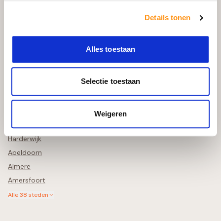
Bekijk in uw Tuin
Retourneren & Annuleren
Details tonen
Schade Melden
Alles toestaan
Steden in de buurt
Selectie toestaan
Zwolle
Deventer
Lelystad
Weigeren
Meppel
Harderwijk
Apeldoorn
Almere
Amersfoort
Alle
38
steden