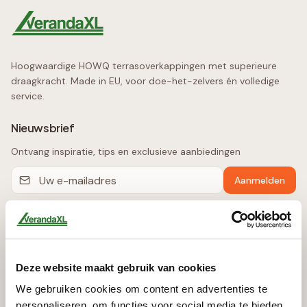
Hoogwaardige HOWQ terrasoverkappingen met superieure
draagkracht. Made in EU, voor doe-het-zelvers én volledige
service.
Nieuwsbrief
Ontvang inspiratie, tips en exclusieve aanbiedingen
Aanmelden
Producten
Terrasoverkappingen
Deze website maakt gebruik van cookies
Automatische Zonwering
We gebruiken cookies om content en advertenties te
Glazen Schuifwanden
personaliseren, om functies voor social media te bieden