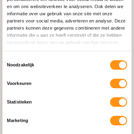
en om ons websiteverkeer te analyseren. Ook delen we
Schuifpui
informatie over uw gebruik van onze site met onze
Zipscreens
partners voor social media, adverteren en analyse. Deze
Aluminium Zijwanden
partners kunnen deze gegevens combineren met andere
informatie die u aan ze heeft verstrekt of die ze hebben
Accessoires
verzameld op basis van uw gebruik van hun services.
Losse Onderdelen
Configurator
Toestemmingsselectie
Noodzakelijk
Informatie
Voorkeuren
Waarom HOWQ
Gerealiseerde Projecten
Statistieken
Showroom & Contact
Blog
Marketing
Montage Handleiding