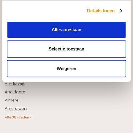
Bekijk in uw Tuin
Retourneren & Annuleren
Details tonen
Schade Melden
Alles toestaan
Steden in de buurt
Selectie toestaan
Zwolle
Deventer
Lelystad
Weigeren
Meppel
Harderwijk
Apeldoorn
Almere
Amersfoort
Alle
38
steden