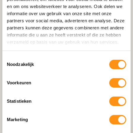
en om ons websiteverkeer te analyseren. Ook delen we
Schuifpui
informatie over uw gebruik van onze site met onze
Zipscreens
partners voor social media, adverteren en analyse. Deze
Aluminium Zijwanden
partners kunnen deze gegevens combineren met andere
informatie die u aan ze heeft verstrekt of die ze hebben
Accessoires
verzameld op basis van uw gebruik van hun services.
Losse Onderdelen
Configurator
Toestemmingsselectie
Noodzakelijk
Informatie
Voorkeuren
Waarom HOWQ
Gerealiseerde Projecten
Statistieken
Showroom & Contact
Blog
Marketing
Montage Handleiding