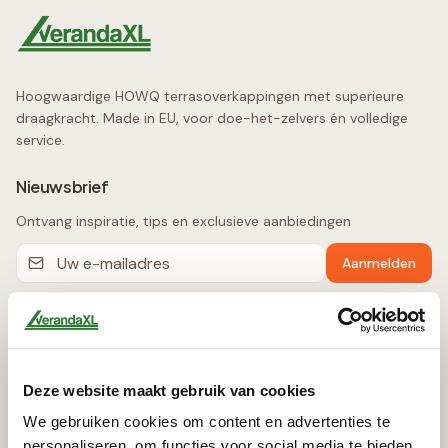
Hoogwaardige HOWQ terrasoverkappingen met superieure
draagkracht. Made in EU, voor doe-het-zelvers én volledige
service.
Nieuwsbrief
Ontvang inspiratie, tips en exclusieve aanbiedingen
Aanmelden
Producten
Terrasoverkappingen
Deze website maakt gebruik van cookies
Automatische Zonwering
We gebruiken cookies om content en advertenties te
Glazen Schuifwanden
personaliseren, om functies voor social media te bieden