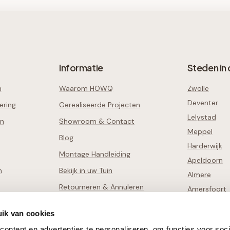
Informatie
Steden in 
n
Waarom HOWQ
Zwolle
Deventer
ering
Gerealiseerde Projecten
Lelystad
en
Showroom & Contact
Meppel
Blog
Harderwijk
Montage Handleiding
Apeldoorn
n
Bekijk in uw Tuin
Almere
Retourneren & Annuleren
Amersfoort
Schade Melden
Alle
38
steden
ik van cookies
ontent en advertenties te personaliseren, om functies voor soci