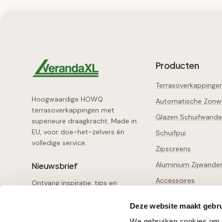
Producten
Terrasoverkappinge
Hoogwaardige HOWQ
Automatische Zonw
terrasoverkappingen met
Glazen Schuifwand
superieure draagkracht. Made in
EU, voor doe-het-zelvers én
Schuifpui
volledige service.
Zipscreens
Aluminium Zijwande
Nieuwsbrief
Accessoires
Ontvang inspiratie, tips en
exclusieve aanbiedingen
Losse Onderdelen
Deze website maakt gebru
Configurator
Aanmelden
We gebruiken cookies om c