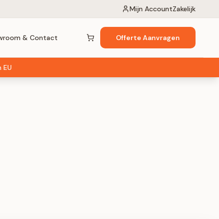
Mijn Account
Zakelijk
wroom & Contact
Offerte Aanvragen
Winkelwagen (
0
items)
n EU