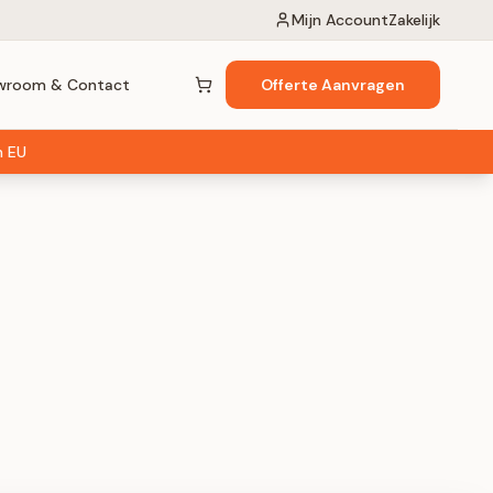
Mijn Account
Zakelijk
wroom & Contact
Offerte Aanvragen
Winkelwagen (
0
items)
n EU