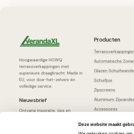
Producten
Terrasoverkappinge
Hoogwaardige HOWQ
Automatische Zonw
terrasoverkappingen met
Glazen Schuifwand
superieure draagkracht. Made in
EU, voor doe-het-zelvers én
Schuifpui
volledige service.
Zipscreens
Aluminium Zijwande
Nieuwsbrief
Accessoires
Ontvang inspiratie, tips en
exclusieve aanbiedingen
Losse Onderdelen
Deze website maakt gebru
Configurator
Aanmelden
We gebruiken cookies om c