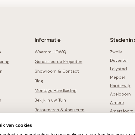
Informatie
Steden in 
n
Waarom HOWQ
Zwolle
Deventer
ering
Gerealiseerde Projecten
Lelystad
en
Showroom & Contact
Meppel
Blog
Harderwijk
Montage Handleiding
Apeldoorn
n
Bekijk in uw Tuin
Almere
Retourneren & Annuleren
Amersfoort
Schade Melden
Alle
38
steden
ik van cookies
ontent en advertenties te personaliseren, om functies voor soci