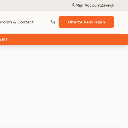
Mijn Account
Zakelijk
wroom & Contact
Offerte Aanvragen
Winkelwagen (
0
items)
n EU