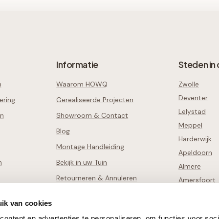
Informatie
Steden in 
n
Waarom HOWQ
Zwolle
Deventer
ering
Gerealiseerde Projecten
Lelystad
en
Showroom & Contact
Meppel
Blog
Harderwijk
Montage Handleiding
Apeldoorn
n
Bekijk in uw Tuin
Almere
Retourneren & Annuleren
Amersfoort
Schade Melden
Alle
38
steden
ik van cookies
ontent en advertenties te personaliseren, om functies voor soci