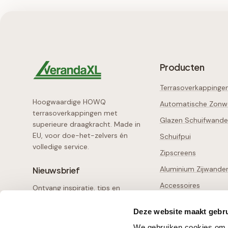
Producten
Terrasoverkappinge
Hoogwaardige HOWQ
Automatische Zonw
terrasoverkappingen met
Glazen Schuifwand
superieure draagkracht. Made in
EU, voor doe-het-zelvers én
Schuifpui
volledige service.
Zipscreens
Aluminium Zijwande
Nieuwsbrief
Accessoires
Ontvang inspiratie, tips en
exclusieve aanbiedingen
Losse Onderdelen
Deze website maakt gebru
Configurator
Aanmelden
We gebruiken cookies om c