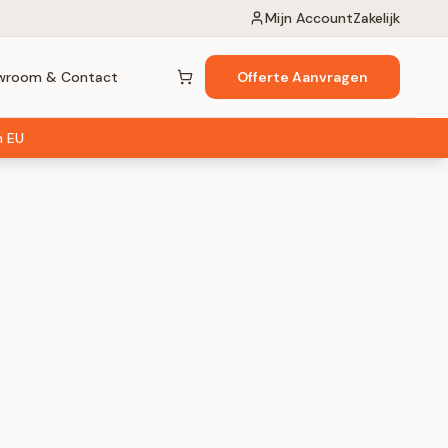
Mijn Account
Zakelijk
wroom & Contact
Offerte Aanvragen
Winkelwagen (
0
items)
n EU