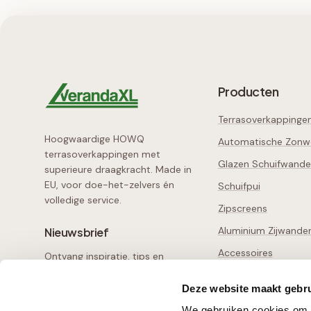
Producten
Terrasoverkappinge
Hoogwaardige HOWQ
Automatische Zonw
terrasoverkappingen met
Glazen Schuifwand
superieure draagkracht. Made in
EU, voor doe-het-zelvers én
Schuifpui
volledige service.
Zipscreens
Aluminium Zijwande
Nieuwsbrief
Accessoires
Ontvang inspiratie, tips en
exclusieve aanbiedingen
Losse Onderdelen
Deze website maakt gebru
Configurator
Aanmelden
We gebruiken cookies om c