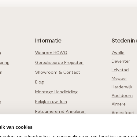
Informatie
Steden in 
n
Waarom HOWQ
Zwolle
Deventer
ering
Gerealiseerde Projecten
Lelystad
en
Showroom & Contact
Meppel
Blog
Harderwijk
Montage Handleiding
Apeldoorn
n
Bekijk in uw Tuin
Almere
Retourneren & Annuleren
Amersfoort
Schade Melden
Alle
38
steden
ik van cookies
ontent en advertenties te personaliseren, om functies voor soci