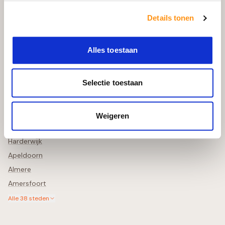
Bekijk in uw Tuin
Retourneren & Annuleren
Details tonen
Schade Melden
Alles toestaan
Steden in de buurt
Selectie toestaan
Zwolle
Deventer
Lelystad
Weigeren
Meppel
Harderwijk
Apeldoorn
Almere
Amersfoort
Alle
38
steden