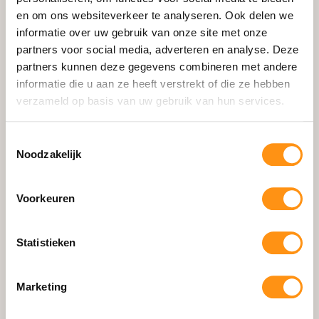
en om ons websiteverkeer te analyseren. Ook delen we
Schuifpui
informatie over uw gebruik van onze site met onze
Zipscreens
partners voor social media, adverteren en analyse. Deze
Aluminium Zijwanden
partners kunnen deze gegevens combineren met andere
informatie die u aan ze heeft verstrekt of die ze hebben
Accessoires
verzameld op basis van uw gebruik van hun services.
Losse Onderdelen
Configurator
Toestemmingsselectie
Noodzakelijk
Informatie
Voorkeuren
Waarom HOWQ
Gerealiseerde Projecten
Statistieken
Showroom & Contact
Blog
Marketing
Montage Handleiding