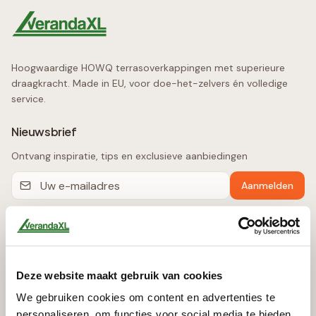
Hoogwaardige HOWQ terrasoverkappingen met superieure
draagkracht. Made in EU, voor doe-het-zelvers én volledige
service.
Nieuwsbrief
Ontvang inspiratie, tips en exclusieve aanbiedingen
Aanmelden
Producten
Terrasoverkappingen
Deze website maakt gebruik van cookies
Automatische Zonwering
We gebruiken cookies om content en advertenties te
Glazen Schuifwanden
personaliseren, om functies voor social media te bieden