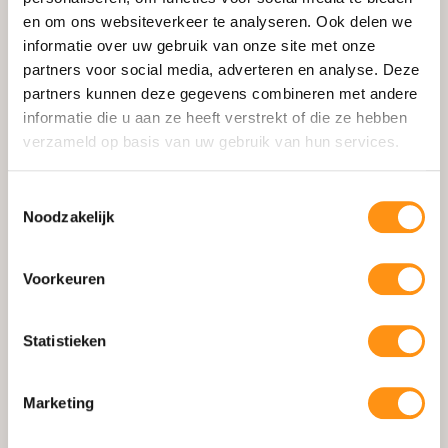
en om ons websiteverkeer te analyseren. Ook delen we
Schuifpui
informatie over uw gebruik van onze site met onze
Zipscreens
partners voor social media, adverteren en analyse. Deze
Aluminium Zijwanden
partners kunnen deze gegevens combineren met andere
informatie die u aan ze heeft verstrekt of die ze hebben
Accessoires
verzameld op basis van uw gebruik van hun services.
Losse Onderdelen
Configurator
Toestemmingsselectie
Noodzakelijk
Informatie
Voorkeuren
Waarom HOWQ
Gerealiseerde Projecten
Statistieken
Showroom & Contact
Blog
Marketing
Montage Handleiding