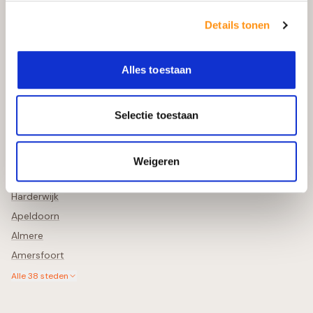
Bekijk in uw Tuin
Retourneren & Annuleren
Details tonen
Schade Melden
Alles toestaan
Steden in de buurt
Selectie toestaan
Zwolle
Deventer
Lelystad
Weigeren
Meppel
Harderwijk
Apeldoorn
Almere
Amersfoort
Alle
38
steden