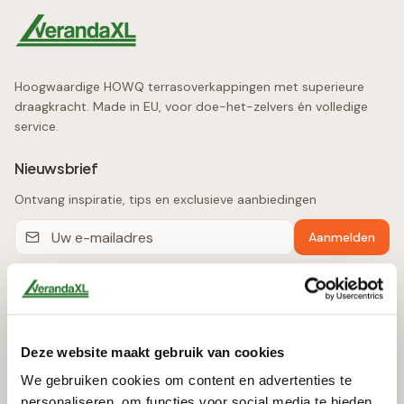
Hoogwaardige HOWQ terrasoverkappingen met superieure
draagkracht. Made in EU, voor doe-het-zelvers én volledige
service.
Nieuwsbrief
Ontvang inspiratie, tips en exclusieve aanbiedingen
Aanmelden
Producten
Terrasoverkappingen
Deze website maakt gebruik van cookies
Automatische Zonwering
We gebruiken cookies om content en advertenties te
Glazen Schuifwanden
personaliseren, om functies voor social media te bieden