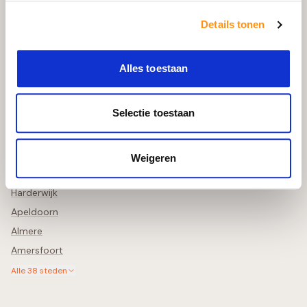
Bekijk in uw Tuin
Retourneren & Annuleren
Details tonen
Schade Melden
Alles toestaan
Steden in de buurt
Selectie toestaan
Zwolle
Deventer
Lelystad
Weigeren
Meppel
Harderwijk
Apeldoorn
Almere
Amersfoort
Alle
38
steden