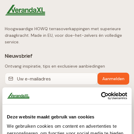
Hoogwaardige HOWQ terrasoverkappingen met superieure
draagkracht. Made in EU, voor doe-het-zelvers én volledige
service.
Nieuwsbrief
Ontvang inspiratie, tips en exclusieve aanbiedingen
Aanmelden
Producten
Terrasoverkappingen
Deze website maakt gebruik van cookies
Automatische Zonwering
We gebruiken cookies om content en advertenties te
Glazen Schuifwanden
personaliseren, om functies voor social media te bieden