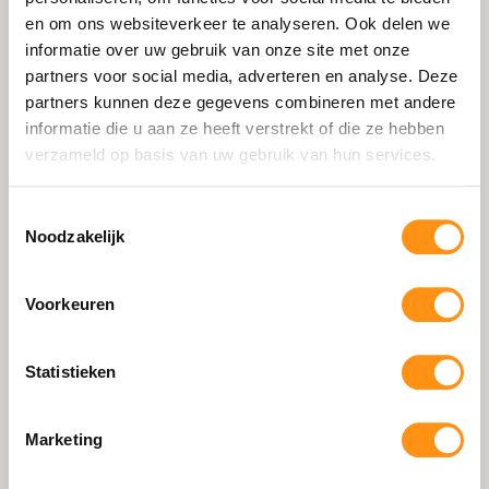
en om ons websiteverkeer te analyseren. Ook delen we
Schuifpui
informatie over uw gebruik van onze site met onze
Zipscreens
partners voor social media, adverteren en analyse. Deze
Aluminium Zijwanden
partners kunnen deze gegevens combineren met andere
informatie die u aan ze heeft verstrekt of die ze hebben
Accessoires
verzameld op basis van uw gebruik van hun services.
Losse Onderdelen
Configurator
Toestemmingsselectie
Noodzakelijk
Informatie
Voorkeuren
Waarom HOWQ
Gerealiseerde Projecten
Statistieken
Showroom & Contact
Blog
Marketing
Montage Handleiding