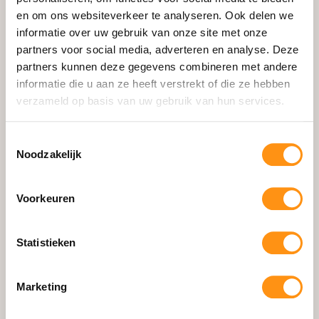
en om ons websiteverkeer te analyseren. Ook delen we
Schuifpui
informatie over uw gebruik van onze site met onze
Zipscreens
partners voor social media, adverteren en analyse. Deze
Aluminium Zijwanden
partners kunnen deze gegevens combineren met andere
informatie die u aan ze heeft verstrekt of die ze hebben
Accessoires
verzameld op basis van uw gebruik van hun services.
Losse Onderdelen
Configurator
Toestemmingsselectie
Noodzakelijk
Informatie
Voorkeuren
Waarom HOWQ
Gerealiseerde Projecten
Statistieken
Showroom & Contact
Blog
Marketing
Montage Handleiding