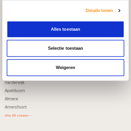
Bekijk in uw Tuin
Retourneren & Annuleren
Details tonen
Schade Melden
Alles toestaan
Steden in de buurt
Selectie toestaan
Zwolle
Deventer
Lelystad
Weigeren
Meppel
Harderwijk
Apeldoorn
Almere
Amersfoort
Alle
38
steden