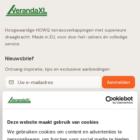
Hoogwaardige HOWQ terrasoverkappingen met superieure
draagkracht. Made in EU, voor doe-het-zelvers én volledige
service.
Nieuwsbrief
Ontvang inspiratie, tips en exclusieve aanbiedingen
Aanmelden
Producten
Terrasoverkappingen
Deze website maakt gebruik van cookies
Automatische Zonwering
We gebruiken cookies om content en advertenties te
Glazen Schuifwanden
personaliseren, om functies voor social media te bieden