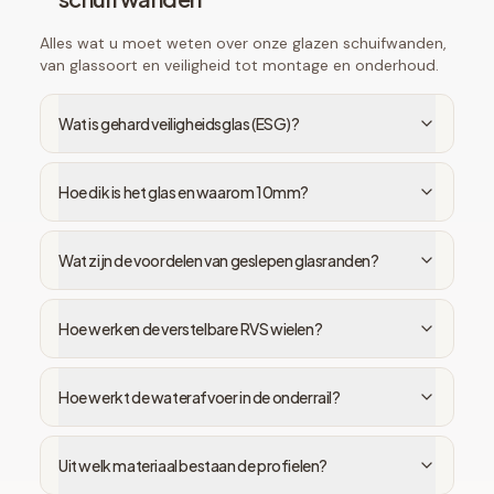
Alles wat u moet weten over onze glazen schuifwanden,
van glassoort en veiligheid tot montage en onderhoud.
Wat is gehard veiligheidsglas (ESG)?
Hoe dik is het glas en waarom 10mm?
Wat zijn de voordelen van geslepen glasranden?
Hoe werken de verstelbare RVS wielen?
Hoe werkt de waterafvoer in de onderrail?
Uit welk materiaal bestaan de profielen?