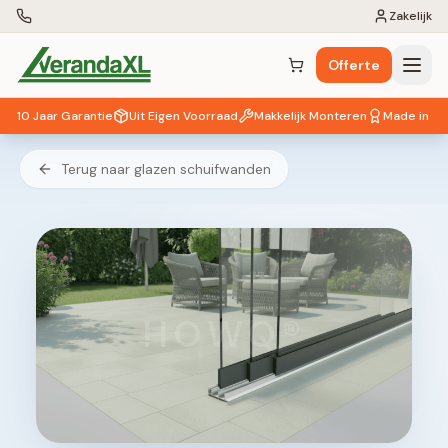
Zakelijk
Offerte
Winkelwagen (
0
items)
10 Jaar Garantie
Uit Eigen Voorraad
Makkelijk Monteren
Made in EU
Terug naar glazen schuifwanden
HOWQ®