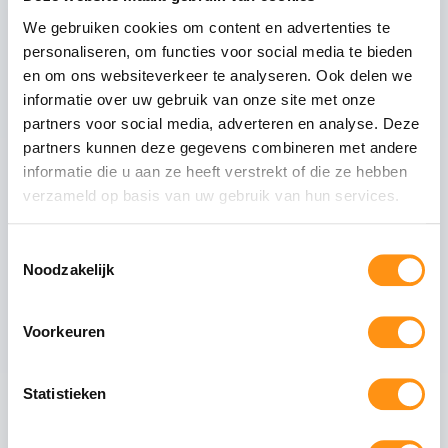
We gebruiken cookies om content en advertenties te
Technische specificaties
personaliseren, om functies voor social media te bieden
Glasdikte
10mm gehard (ESG)
en om ons websiteverkeer te analyseren. Ook delen we
informatie over uw gebruik van onze site met onze
Glastype
Helder glas
partners voor social media, adverteren en analyse. Deze
Glasranden
Geslepen (niet scherp)
partners kunnen deze gegevens combineren met andere
Profielmateriaal
Aluminium 6063-T6
informatie die u aan ze heeft verstrekt of die ze hebben
Afwerking
Antraciet RAL 7016
verzameld op basis van uw gebruik van hun services.
Wieltype
RVS 304, verstelbaar
Toestemmingsselectie
Aantal rails
3
-rail systeem
Noodzakelijk
Max. paneel gewicht
80 kg per paneel
Voorkeuren
Veiligheid van gehard glas
Statistieken
Gehard glas (ESG - Einscheiben-Sicherheitsglas)
ondergaat een speciaal thermisch proces waarbij