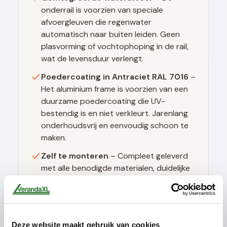
onderrail is voorzien van speciale
afvoergleuven die regenwater
automatisch naar buiten leiden. Geen
plasvorming of vochtophoping in de rail,
wat de levensduur verlengt.
Poedercoating in
Antraciet RAL 7016
–
Het aluminium frame is voorzien van een
duurzame poedercoating die UV-
bestendig is en niet verkleurt. Jarenlang
onderhoudsvrij en eenvoudig schoon te
maken.
Zelf te monteren
– Compleet geleverd
met alle benodigde materialen, duidelijke
montagehandleiding en instructievideo's.
Geen speciaal gereedschap nodig.
Deze website maakt gebruik van cookies