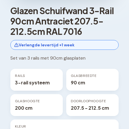
Glazen Schuifwand 3-Rail
90cm Antraciet 207.5-
212.5cm RAL 7016
Verlengde levertijd +1 week
Set van 3 rails met 90cm glasplaten
RAILS
GLASBREEDTE
3-rail systeem
90 cm
GLASHOOGTE
DOORLOOPHOOGTE
200 cm
207.5 - 212.5 cm
KLEUR