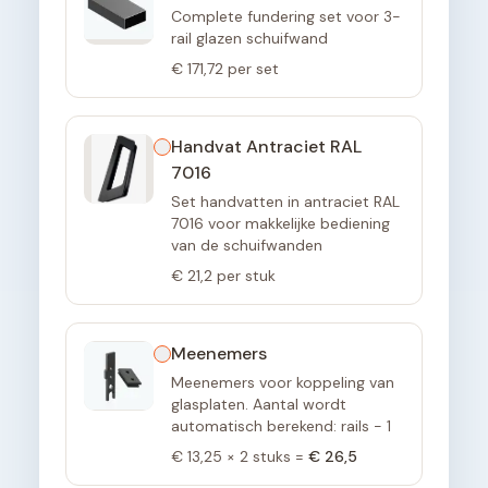
Complete fundering set voor 3-
rail glazen schuifwand
€ 171,72
per set
Handvat Antraciet RAL
7016
Set handvatten in antraciet RAL
7016 voor makkelijke bediening
van de schuifwanden
€ 21,2
per stuk
Meenemers
Meenemers voor koppeling van
glasplaten. Aantal wordt
automatisch berekend: rails - 1
€ 13,25
×
2
stuks =
€ 26,5