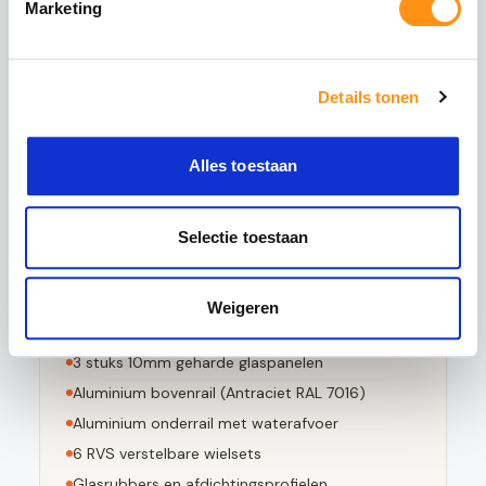
Marketing
het glas wordt verhit tot circa 620°C en
vervolgens snel wordt afgekoeld. Dit creëert een
permanente drukspanning in het oppervlak,
waardoor het glas:
Details tonen
5x sterker is dan gewoon glas
Bestand tegen grote temperatuurverschillen
Alles toestaan
Bij breuk in kleine stompe stukjes valt
Voldoet aan EN 12150-1 norm
Selectie toestaan
Weigeren
Dit pakket bevat
3
stuks 10mm geharde glaspanelen
Aluminium bovenrail (
Antraciet RAL 7016
)
Aluminium onderrail met waterafvoer
6
RVS verstelbare wielsets
Glasrubbers en afdichtingsprofielen