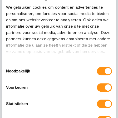
We gebruiken cookies om content en advertenties te
Technische specificaties
personaliseren, om functies voor social media te bieden
Glasdikte
10mm gehard (ESG)
en om ons websiteverkeer te analyseren. Ook delen we
informatie over uw gebruik van onze site met onze
Glastype
Helder glas
partners voor social media, adverteren en analyse. Deze
Glasranden
Geslepen (niet scherp)
partners kunnen deze gegevens combineren met andere
Profielmateriaal
Aluminium 6063-T6
informatie die u aan ze heeft verstrekt of die ze hebben
Afwerking
Antraciet RAL 7016
verzameld op basis van uw gebruik van hun services.
Wieltype
RVS 304, verstelbaar
Toestemmingsselectie
Aantal rails
3
-rail systeem
Noodzakelijk
Max. paneel gewicht
80 kg per paneel
Voorkeuren
Veiligheid van gehard glas
Statistieken
Gehard glas (ESG - Einscheiben-Sicherheitsglas)
ondergaat een speciaal thermisch proces waarbij