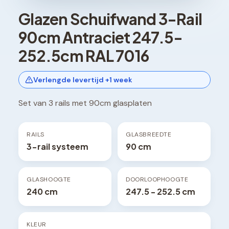
Glazen Schuifwand 3-Rail
90cm Antraciet 247.5-
252.5cm RAL 7016
Verlengde levertijd +1 week
Set van 3 rails met 90cm glasplaten
RAILS
GLASBREEDTE
3-rail systeem
90 cm
GLASHOOGTE
DOORLOOPHOOGTE
240 cm
247.5 - 252.5 cm
KLEUR