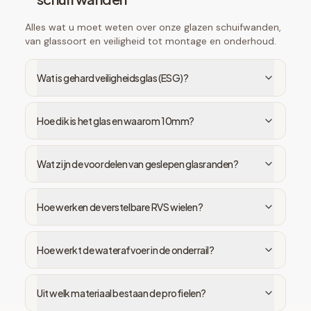
Alles wat u moet weten over onze glazen schuifwanden,
van glassoort en veiligheid tot montage en onderhoud.
Wat is gehard veiligheidsglas (ESG)?
Hoe dik is het glas en waarom 10mm?
Wat zijn de voordelen van geslepen glasranden?
Hoe werken de verstelbare RVS wielen?
Hoe werkt de waterafvoer in de onderrail?
Uit welk materiaal bestaan de profielen?