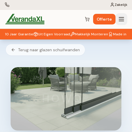
Zakelijk
Offerte
Winkelwagen (
0
items)
10 Jaar Garantie
Uit Eigen Voorraad
Makkelijk Monteren
Made in EU
Terug naar glazen schuifwanden
HOWQ®