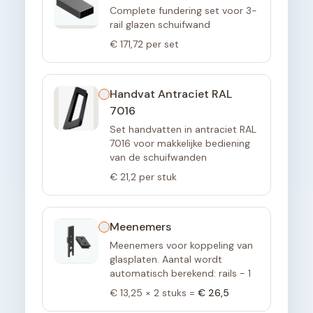
Complete fundering set voor 3-
rail glazen schuifwand
€ 171,72
per set
Handvat Antraciet RAL
7016
Set handvatten in antraciet RAL
7016 voor makkelijke bediening
van de schuifwanden
€ 21,2
per stuk
Meenemers
Meenemers voor koppeling van
glasplaten. Aantal wordt
automatisch berekend: rails - 1
€ 13,25
×
2
stuks =
€ 26,5