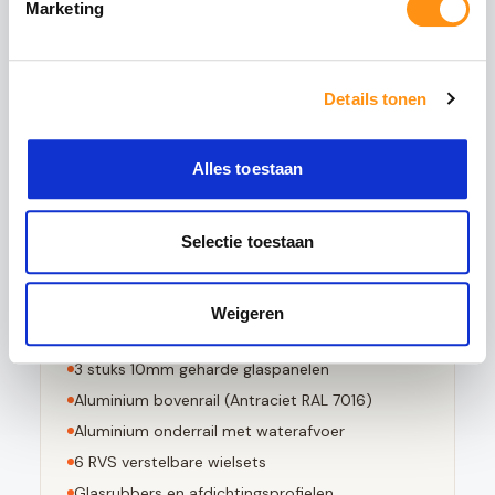
Marketing
het glas wordt verhit tot circa 620°C en
vervolgens snel wordt afgekoeld. Dit creëert een
permanente drukspanning in het oppervlak,
waardoor het glas:
Details tonen
5x sterker is dan gewoon glas
Bestand tegen grote temperatuurverschillen
Alles toestaan
Bij breuk in kleine stompe stukjes valt
Voldoet aan EN 12150-1 norm
Selectie toestaan
Weigeren
Dit pakket bevat
3
stuks 10mm geharde glaspanelen
Aluminium bovenrail (
Antraciet RAL 7016
)
Aluminium onderrail met waterafvoer
6
RVS verstelbare wielsets
Glasrubbers en afdichtingsprofielen