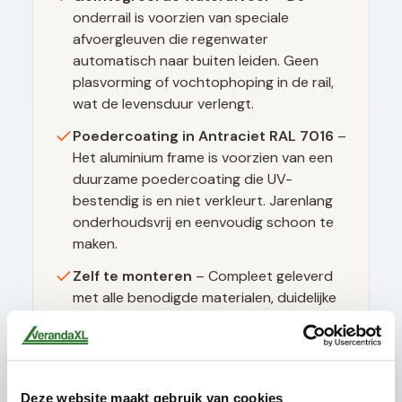
onderrail is voorzien van speciale
afvoergleuven die regenwater
automatisch naar buiten leiden. Geen
plasvorming of vochtophoping in de rail,
wat de levensduur verlengt.
Poedercoating in
Antraciet RAL 7016
–
Het aluminium frame is voorzien van een
duurzame poedercoating die UV-
bestendig is en niet verkleurt. Jarenlang
onderhoudsvrij en eenvoudig schoon te
maken.
Zelf te monteren
– Compleet geleverd
met alle benodigde materialen, duidelijke
montagehandleiding en instructievideo's.
Geen speciaal gereedschap nodig.
Deze website maakt gebruik van cookies