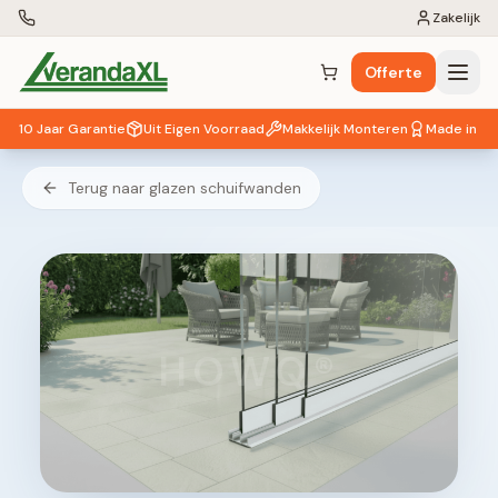
Zakelijk
Offerte
Winkelwagen (
0
items)
10 Jaar Garantie
Uit Eigen Voorraad
Makkelijk Monteren
Made in EU
Terug naar glazen schuifwanden
HOWQ®