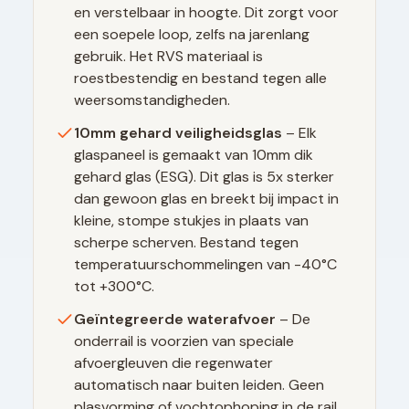
en verstelbaar in hoogte. Dit zorgt voor
een soepele loop, zelfs na jarenlang
gebruik. Het RVS materiaal is
roestbestendig en bestand tegen alle
weersomstandigheden.
10mm gehard veiligheidsglas
– Elk
glaspaneel is gemaakt van 10mm dik
gehard glas (ESG). Dit glas is 5x sterker
dan gewoon glas en breekt bij impact in
kleine, stompe stukjes in plaats van
scherpe scherven. Bestand tegen
temperatuurschommelingen van -40°C
tot +300°C.
Geïntegreerde waterafvoer
– De
onderrail is voorzien van speciale
afvoergleuven die regenwater
automatisch naar buiten leiden. Geen
plasvorming of vochtophoping in de rail,