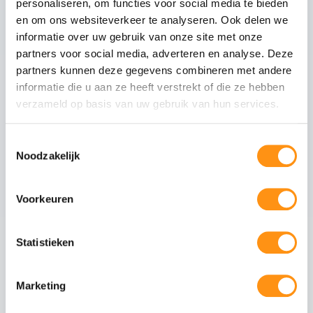
personaliseren, om functies voor social media te bieden
Glastype
Helder glas
en om ons websiteverkeer te analyseren. Ook delen we
Glasranden
Geslepen (niet scherp)
informatie over uw gebruik van onze site met onze
Profielmateriaal
Aluminium 6063-T6
partners voor social media, adverteren en analyse. Deze
Afwerking
Wit RAL 9010
partners kunnen deze gegevens combineren met andere
informatie die u aan ze heeft verstrekt of die ze hebben
Wieltype
RVS 304, verstelbaar
verzameld op basis van uw gebruik van hun services.
Aantal rails
3
-rail systeem
Max. paneel gewicht
80 kg per paneel
Toestemmingsselectie
Noodzakelijk
Voorkeuren
Veiligheid van gehard glas
Gehard glas (ESG - Einscheiben-Sicherheitsglas)
ondergaat een speciaal thermisch proces waarbij
Statistieken
het glas wordt verhit tot circa 620°C en
vervolgens snel wordt afgekoeld. Dit creëert een
permanente drukspanning in het oppervlak,
Marketing
waardoor het glas: