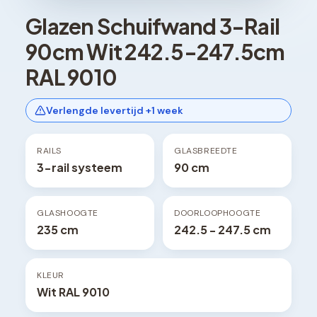
Glazen Schuifwand 3-Rail
90cm Wit 242.5-247.5cm
RAL 9010
Verlengde levertijd +1 week
RAILS
GLASBREEDTE
3-rail systeem
90 cm
GLASHOOGTE
DOORLOOPHOOGTE
235 cm
242.5 - 247.5 cm
KLEUR
Wit RAL 9010