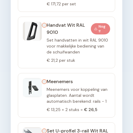
€ 171,72
per set
Handvat Wit RAL
Nog
1
!
9010
Set handvatten in wit RAL 9010
voor makkelijke bediening van
de schuifwanden
€ 21,2
per stuk
Meenemers
Meenemers voor koppeling van
glasplaten. Aantal wordt
automatisch berekend: rails - 1
€ 13,25
×
2
stuks =
€ 26,5
Set U-profiel 3-rail Wit RAL