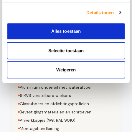
5x sterker is dan gewoon glas
Bestand tegen grote temperatuurverschillen
Details tonen
Bij breuk in kleine stompe stukjes valt
Voldoet aan EN 12150-1 norm
Alles toestaan
Selectie toestaan
Dit pakket bevat
Weigeren
3
stuks 10mm geharde glaspanelen
Aluminium bovenrail (
Wit RAL 9010
)
Aluminium onderrail met waterafvoer
6
RVS verstelbare wielsets
Glasrubbers en afdichtingsprofielen
Bevestigingsmaterialen en schroeven
Afwerkkapjes (
Wit RAL 9010
)
Montagehandleiding