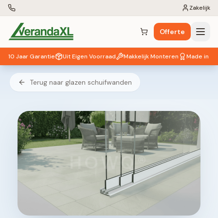
Zakelijk
Offerte
Winkelwagen (
0
items)
10 Jaar Garantie
Uit Eigen Voorraad
Makkelijk Monteren
Made in EU
Terug naar glazen schuifwanden
HOWQ®