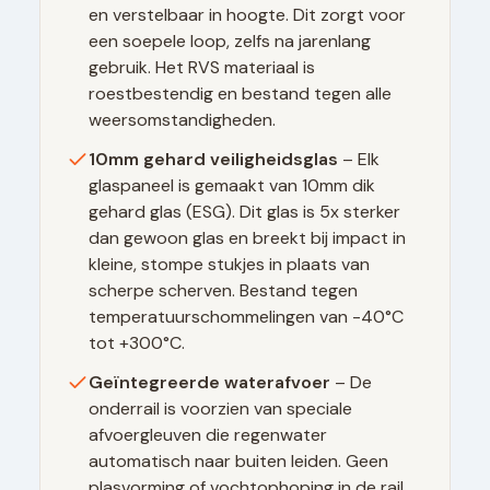
en verstelbaar in hoogte. Dit zorgt voor
een soepele loop, zelfs na jarenlang
gebruik. Het RVS materiaal is
roestbestendig en bestand tegen alle
weersomstandigheden.
10mm gehard veiligheidsglas
– Elk
glaspaneel is gemaakt van 10mm dik
gehard glas (ESG). Dit glas is 5x sterker
dan gewoon glas en breekt bij impact in
kleine, stompe stukjes in plaats van
scherpe scherven. Bestand tegen
temperatuurschommelingen van -40°C
tot +300°C.
Geïntegreerde waterafvoer
– De
onderrail is voorzien van speciale
afvoergleuven die regenwater
automatisch naar buiten leiden. Geen
plasvorming of vochtophoping in de rail,