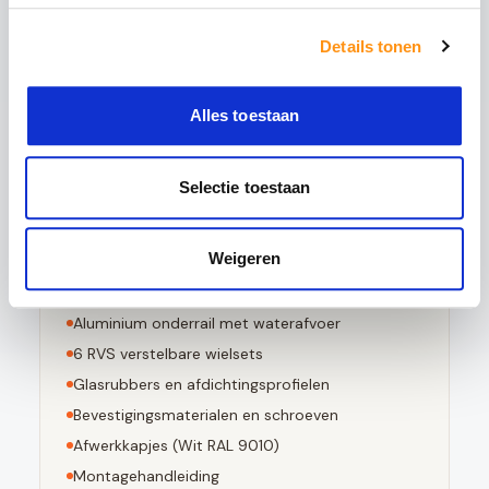
5x sterker is dan gewoon glas
Bestand tegen grote temperatuurverschillen
Details tonen
Bij breuk in kleine stompe stukjes valt
Voldoet aan EN 12150-1 norm
Alles toestaan
Selectie toestaan
Dit pakket bevat
Weigeren
3
stuks 10mm geharde glaspanelen
Aluminium bovenrail (
Wit RAL 9010
)
Aluminium onderrail met waterafvoer
6
RVS verstelbare wielsets
Glasrubbers en afdichtingsprofielen
Bevestigingsmaterialen en schroeven
Afwerkkapjes (
Wit RAL 9010
)
Montagehandleiding