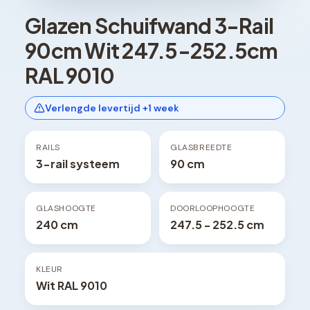
Glazen Schuifwand 3-Rail
90cm Wit 247.5-252.5cm
RAL 9010
Verlengde levertijd +1 week
RAILS
GLASBREEDTE
3-rail systeem
90 cm
GLASHOOGTE
DOORLOOPHOOGTE
240 cm
247.5 - 252.5 cm
KLEUR
Wit RAL 9010