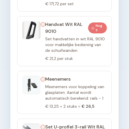
€ 171,72
per set
Handvat Wit RAL
Nog
1
!
9010
Set handvatten in wit RAL 9010
voor makkelijke bediening van
de schuifwanden
€ 21,2
per stuk
Meenemers
Meenemers voor koppeling van
glasplaten. Aantal wordt
automatisch berekend: rails - 1
€ 13,25
×
2
stuks =
€ 26,5
Set U-profiel 3-rail Wit RAL