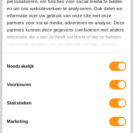
personaliseren, om functies voor social media te bieden
Glastype
Helder glas
en om ons websiteverkeer te analyseren. Ook delen we
Glasranden
Geslepen (niet scherp)
informatie over uw gebruik van onze site met onze
Profielmateriaal
Aluminium 6063-T6
partners voor social media, adverteren en analyse. Deze
Afwerking
Wit RAL 9010
partners kunnen deze gegevens combineren met andere
informatie die u aan ze heeft verstrekt of die ze hebben
Wieltype
RVS 304, verstelbaar
verzameld op basis van uw gebruik van hun services.
Aantal rails
3
-rail systeem
Max. paneel gewicht
80 kg per paneel
Toestemmingsselectie
Noodzakelijk
Voorkeuren
Veiligheid van gehard glas
Gehard glas (ESG - Einscheiben-Sicherheitsglas)
ondergaat een speciaal thermisch proces waarbij
Statistieken
het glas wordt verhit tot circa 620°C en
vervolgens snel wordt afgekoeld. Dit creëert een
permanente drukspanning in het oppervlak,
Marketing
waardoor het glas: