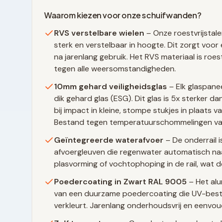
Waarom kiezen voor onze schuifwanden?
RVS verstelbare wielen
– Onze roestvrijstale
sterk en verstelbaar in hoogte. Dit zorgt voor 
na jarenlang gebruik. Het RVS materiaal is ro
tegen alle weersomstandigheden.
10mm gehard veiligheidsglas
– Elk glaspane
dik gehard glas (ESG). Dit glas is 5x sterker 
bij impact in kleine, stompe stukjes in plaats 
Bestand tegen temperatuurschommelingen va
Geïntegreerde waterafvoer
– De onderrail i
afvoergleuven die regenwater automatisch naa
plasvorming of vochtophoping in de rail, wat d
Poedercoating in
Zwart RAL 9005
– Het alu
van een duurzame poedercoating die UV-beste
verkleurt. Jarenlang onderhoudsvrij en eenvo