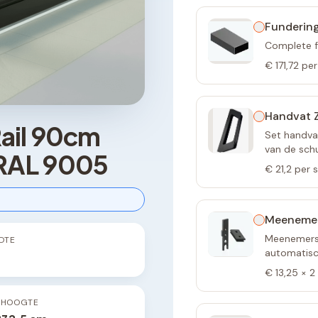
Fundering
Complete f
€ 171,72
per
Handvat 
ail 90cm
Set handva
van de sch
RAL 9005
€ 21,2
per 
Meeneme
Meenemers 
DTE
automatisch
€ 13,25
×
2
PHOOGTE