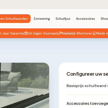
zen Schuifwanden
Zonwering
Schuifpui
Accessoires
Sho
0 Jaar Garantie
Uit Eigen Voorraad
Makkelijk Monteren
Made i
Configureer uw s
Basisprijs schuifwand 
®
Accessoires toevoeg