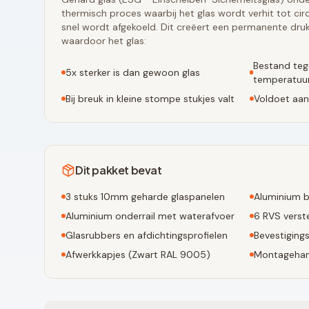
thermisch proces waarbij het glas wordt verhit tot ci
snel wordt afgekoeld. Dit creëert een permanente druk
waardoor het glas:
Bestand teg
5x sterker is dan gewoon glas
temperatuur
Bij breuk in kleine stompe stukjes valt
Voldoet aan
Dit pakket bevat
3
stuks 10mm geharde glaspanelen
Aluminium b
Aluminium onderrail met waterafvoer
6
RVS verste
Glasrubbers en afdichtingsprofielen
Bevestiging
Afwerkkapjes (
Zwart RAL 9005
)
Montagehan