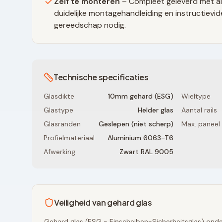
Zelf te monteren
– Compleet geleverd met al
duidelijke montagehandleiding en instructievid
gereedschap nodig.
Technische specificaties
Glasdikte
10mm gehard (ESG)
Wieltype
Glastype
Helder glas
Aantal rails
Glasranden
Geslepen (niet scherp)
Max. paneel
Profielmateriaal
Aluminium 6063-T6
Afwerking
Zwart RAL 9005
Veiligheid van gehard glas
Gehard glas (ESG - Einscheiben-Sicherheitsglas) onde