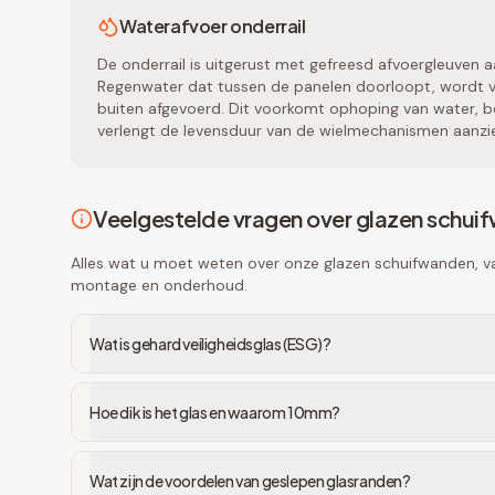
Waterafvoer onderrail
De onderrail is uitgerust met gefreesd afvoergleuven a
Regenwater dat tussen de panelen doorloopt, wordt vi
buiten afgevoerd. Dit voorkomt ophoping van water, be
verlengt de levensduur van de wielmechanismen aanzien
Veelgestelde vragen over glazen schui
Alles wat u moet weten over onze glazen schuifwanden, van
montage en onderhoud.
Wat is gehard veiligheidsglas (ESG)?
Hoe dik is het glas en waarom 10mm?
Wat zijn de voordelen van geslepen glasranden?