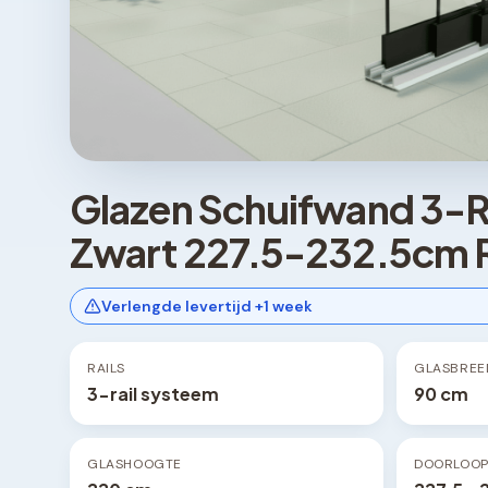
Glazen Schuifwand 3-R
Zwart 227.5-232.5cm 
Verlengde levertijd +1 week
RAILS
GLASBREE
3-rail systeem
90 cm
GLASHOOGTE
DOORLOO