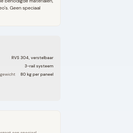
le benodigde materialen,
eo's. Geen speciaal
RVS 304, verstelbaar
3
-rail systeem
 gewicht
80 kg per paneel
rgaat een speciaal