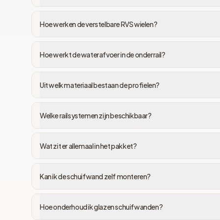
Hoe werken de verstelbare RVS wielen?
Hoe werkt de waterafvoer in de onderrail?
Uit welk materiaal bestaan de profielen?
Welke railsystemen zijn beschikbaar?
Wat zit er allemaal in het pakket?
Kan ik de schuifwand zelf monteren?
Hoe onderhoud ik glazen schuifwanden?