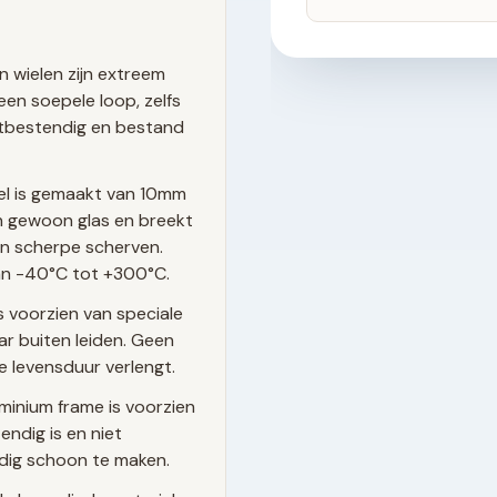
n wielen zijn extreem
een soepele loop, zelfs
estbestendig en bestand
el is gemaakt van 10mm
dan gewoon glas en breekt
van scherpe scherven.
n -40°C tot +300°C.
s voorzien van speciale
r buiten leiden. Geen
e levensduur verlengt.
minium frame is voorzien
ndig is en niet
udig schoon te maken.