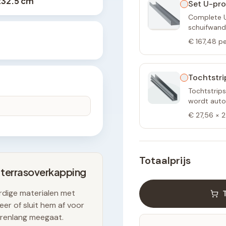
232.5 cm
Set U-pro
Complete U-
schuifwand
€ 167,48
pe
Tochtstri
Tochtstrips
wordt autom
€ 27,56
×
2
Totaalprijs
 terrasoverkapping
dige materialen met
er of sluit hem af voor
arenlang meegaat.