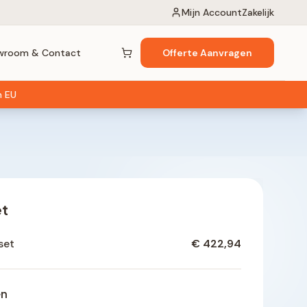
Mijn Account
Zakelijk
wroom & Contact
Offerte Aanvragen
Winkelwagen (
0
items)
n EU
et
set
€ 422,94
en