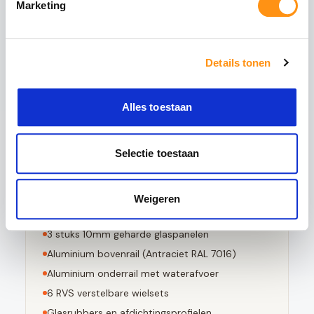
Marketing
het glas wordt verhit tot circa 620°C en
vervolgens snel wordt afgekoeld. Dit creëert een
permanente drukspanning in het oppervlak,
waardoor het glas:
Details tonen
5x sterker is dan gewoon glas
Bestand tegen grote temperatuurverschillen
Alles toestaan
Bij breuk in kleine stompe stukjes valt
Voldoet aan EN 12150-1 norm
Selectie toestaan
Weigeren
Dit pakket bevat
3
stuks 10mm geharde glaspanelen
Aluminium bovenrail (
Antraciet RAL 7016
)
Aluminium onderrail met waterafvoer
6
RVS verstelbare wielsets
Glasrubbers en afdichtingsprofielen