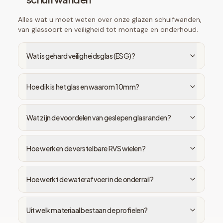
Alles wat u moet weten over onze glazen schuifwanden,
van glassoort en veiligheid tot montage en onderhoud.
Wat is gehard veiligheidsglas (ESG)?
Hoe dik is het glas en waarom 10mm?
Wat zijn de voordelen van geslepen glasranden?
Hoe werken de verstelbare RVS wielen?
Hoe werkt de waterafvoer in de onderrail?
Uit welk materiaal bestaan de profielen?