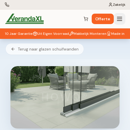
Zakelijk
Offerte
Winkelwagen (
0
items)
10 Jaar Garantie
Uit Eigen Voorraad
Makkelijk Monteren
Made in EU
Terug naar glazen schuifwanden
HOWQ®