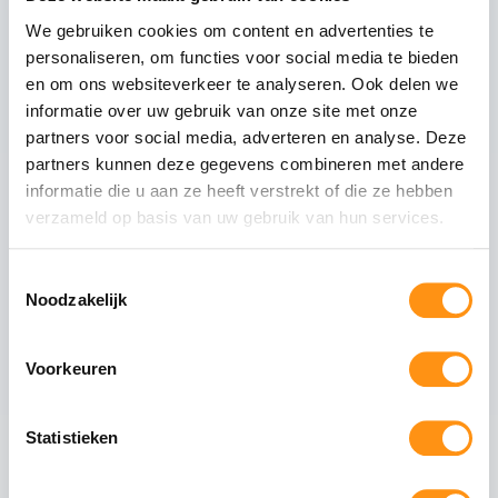
We gebruiken cookies om content en advertenties te
Technische specificaties
personaliseren, om functies voor social media te bieden
Glasdikte
10mm gehard (ESG)
en om ons websiteverkeer te analyseren. Ook delen we
informatie over uw gebruik van onze site met onze
Glastype
Helder glas
partners voor social media, adverteren en analyse. Deze
Glasranden
Geslepen (niet scherp)
partners kunnen deze gegevens combineren met andere
Profielmateriaal
Aluminium 6063-T6
informatie die u aan ze heeft verstrekt of die ze hebben
Afwerking
Antraciet RAL 7016
verzameld op basis van uw gebruik van hun services.
Wieltype
RVS 304, verstelbaar
Toestemmingsselectie
Aantal rails
3
-rail systeem
Noodzakelijk
Max. paneel gewicht
80 kg per paneel
Voorkeuren
Veiligheid van gehard glas
Statistieken
Gehard glas (ESG - Einscheiben-Sicherheitsglas)
ondergaat een speciaal thermisch proces waarbij