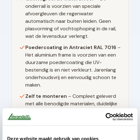
onderrail is voorzien van speciale
afvoergleuven die regenwater
automatisch naar buiten leiden. Geen
plasvorming of vochtophoping in de rail,
wat de levensduur verlengt.
Poedercoating in
Antraciet RAL 7016
–
Het aluminium frame is voorzien van een
duurzame poedercoating die UV-
bestendig is en niet verkleurt. Jarenlang
onderhoudsvrij en eenvoudig schoon te
maken.
Zelf te monteren
– Compleet geleverd
met alle benodigde materialen, duidelijke
montagehandleiding en instructievideo's.
Geen speciaal gereedschap nodig.
Deze website maakt gebruik van cookies