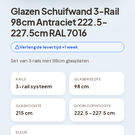
Glazen Schuifwand 3-Rail
98cm Antraciet 222.5-
227.5cm RAL 7016
Verlengde levertijd +1 week
Set van 3 rails met 98cm glasplaten
RAILS
GLASBREEDTE
3-rail systeem
98 cm
GLASHOOGTE
DOORLOOPHOOGTE
215 cm
222.5 - 227.5 cm
KLEUR