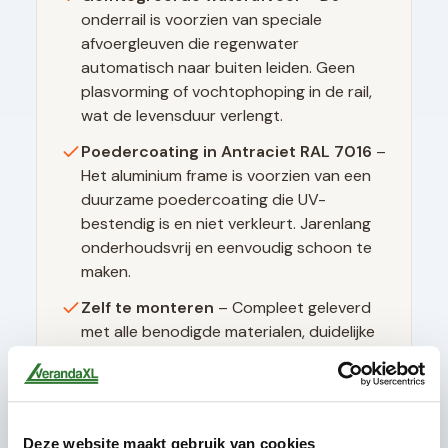
onderrail is voorzien van speciale
afvoergleuven die regenwater
automatisch naar buiten leiden. Geen
plasvorming of vochtophoping in de rail,
wat de levensduur verlengt.
Poedercoating in
Antraciet RAL 7016
–
Het aluminium frame is voorzien van een
duurzame poedercoating die UV-
bestendig is en niet verkleurt. Jarenlang
onderhoudsvrij en eenvoudig schoon te
maken.
Zelf te monteren
– Compleet geleverd
met alle benodigde materialen, duidelijke
montagehandleiding en instructievideo's.
Geen speciaal gereedschap nodig.
Deze website maakt gebruik van cookies