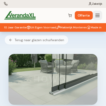
Zakelijk
Offerte
Winkelwagen (
0
items)
10 Jaar Garantie
Uit Eigen Voorraad
Makkelijk Monteren
Made in EU
Terug naar glazen schuifwanden
HOWQ®