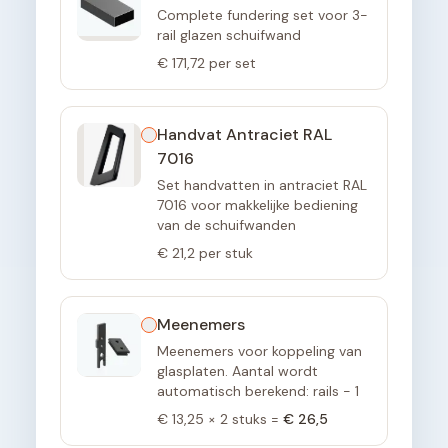
Complete fundering set voor 3-
rail glazen schuifwand
€ 171,72
per set
Handvat Antraciet RAL
7016
Set handvatten in antraciet RAL
7016 voor makkelijke bediening
van de schuifwanden
€ 21,2
per stuk
Meenemers
Meenemers voor koppeling van
glasplaten. Aantal wordt
automatisch berekend: rails - 1
€ 13,25
×
2
stuks =
€ 26,5