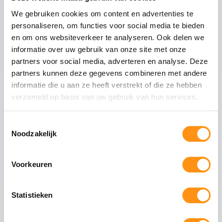
We gebruiken cookies om content en advertenties te
Technische specificaties
personaliseren, om functies voor social media te bieden
Glasdikte
10mm gehard (ESG)
en om ons websiteverkeer te analyseren. Ook delen we
informatie over uw gebruik van onze site met onze
Glastype
Helder glas
partners voor social media, adverteren en analyse. Deze
Glasranden
Geslepen (niet scherp)
partners kunnen deze gegevens combineren met andere
Profielmateriaal
Aluminium 6063-T6
informatie die u aan ze heeft verstrekt of die ze hebben
Afwerking
Antraciet RAL 7016
verzameld op basis van uw gebruik van hun services.
Wieltype
RVS 304, verstelbaar
Toestemmingsselectie
Aantal rails
3
-rail systeem
Noodzakelijk
Max. paneel gewicht
80 kg per paneel
Voorkeuren
Veiligheid van gehard glas
Statistieken
Gehard glas (ESG - Einscheiben-Sicherheitsglas)
ondergaat een speciaal thermisch proces waarbij