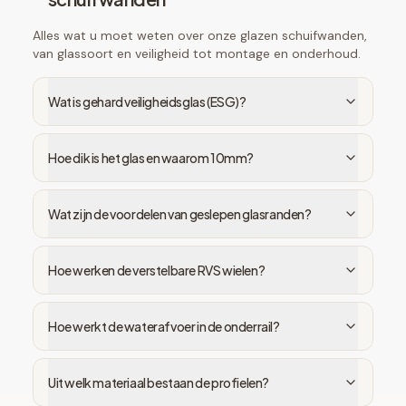
Alles wat u moet weten over onze glazen schuifwanden,
van glassoort en veiligheid tot montage en onderhoud.
Wat is gehard veiligheidsglas (ESG)?
Hoe dik is het glas en waarom 10mm?
Wat zijn de voordelen van geslepen glasranden?
Hoe werken de verstelbare RVS wielen?
Hoe werkt de waterafvoer in de onderrail?
Uit welk materiaal bestaan de profielen?