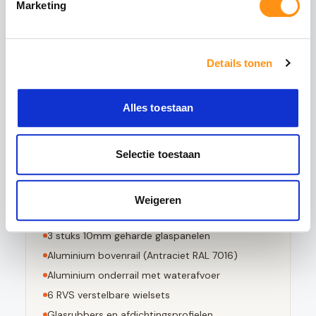
Marketing
het glas wordt verhit tot circa 620°C en
vervolgens snel wordt afgekoeld. Dit creëert een
permanente drukspanning in het oppervlak,
waardoor het glas:
Details tonen
5x sterker is dan gewoon glas
Bestand tegen grote temperatuurverschillen
Alles toestaan
Bij breuk in kleine stompe stukjes valt
Voldoet aan EN 12150-1 norm
Selectie toestaan
Weigeren
Dit pakket bevat
3
stuks 10mm geharde glaspanelen
Aluminium bovenrail (
Antraciet RAL 7016
)
Aluminium onderrail met waterafvoer
6
RVS verstelbare wielsets
Glasrubbers en afdichtingsprofielen