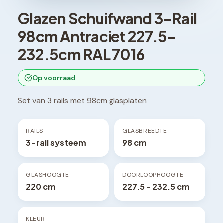
Glazen Schuifwand 3-Rail
98cm Antraciet 227.5-
232.5cm RAL 7016
Op voorraad
Set van 3 rails met 98cm glasplaten
RAILS
GLASBREEDTE
3-rail systeem
98 cm
GLASHOOGTE
DOORLOOPHOOGTE
220 cm
227.5 - 232.5 cm
KLEUR