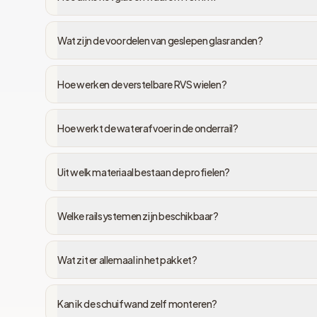
Wat zijn de voordelen van geslepen glasranden?
Hoe werken de verstelbare RVS wielen?
Hoe werkt de waterafvoer in de onderrail?
Uit welk materiaal bestaan de profielen?
Welke railsystemen zijn beschikbaar?
Wat zit er allemaal in het pakket?
Kan ik de schuifwand zelf monteren?