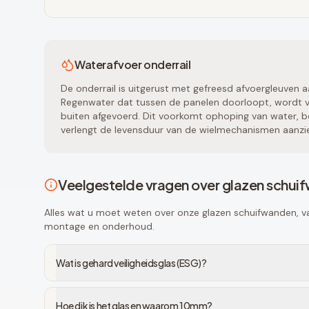
Waterafvoer onderrail
De onderrail is uitgerust met gefreesd afvoergleuven a
Regenwater dat tussen de panelen doorloopt, wordt vi
buiten afgevoerd. Dit voorkomt ophoping van water, be
verlengt de levensduur van de wielmechanismen aanzien
Veelgestelde vragen over glazen schui
Alles wat u moet weten over onze glazen schuifwanden, van
montage en onderhoud.
Wat is gehard veiligheidsglas (ESG)?
Hoe dik is het glas en waarom 10mm?