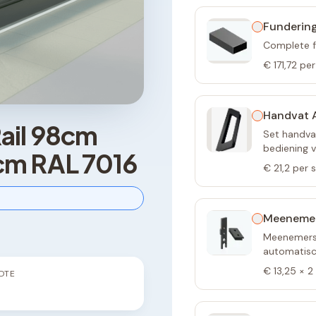
Fundering
Complete f
€ 171,72
per
Handvat A
ail 98cm
Set handvat
bediening 
cm RAL 7016
€ 21,2
per 
Meeneme
Meenemers 
automatisch
€ 13,25
×
2
DTE