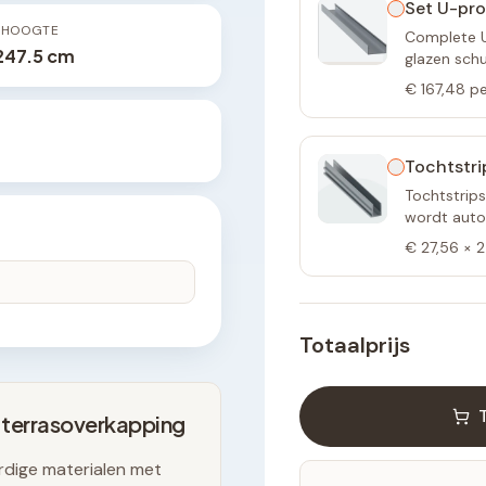
Set U-pro
PHOOGTE
Complete U-
 247.5 cm
glazen sch
€ 167,48
pe
Tochtstri
Tochtstrips
wordt autom
€ 27,56
×
2
Totaalprijs
 terrasoverkapping
dige materialen met