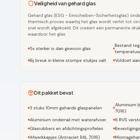
Veiligheid van gehard glas
Gehard glas (ESG - Einscheiben-Sicherheitsglas) onde
thermisch proces waarbij het glas wordt verhit tot ci
snel wordt afgekoeld. Dit creëert een permanente druk
waardoor het glas:
Bestand teg
5x sterker is dan gewoon glas
temperatuur
Bij breuk in kleine stompe stukjes valt
Voldoet aan
Dit pakket bevat
Aluminium b
3
stuks 10mm geharde glaspanelen
7016
)
Aluminium onderrail met waterafvoer
6
RVS verste
Glasrubbers en afdichtingsprofielen
Bevestiging
Afwerkkapjes (
Antraciet RAL 7016
)
Montagehan