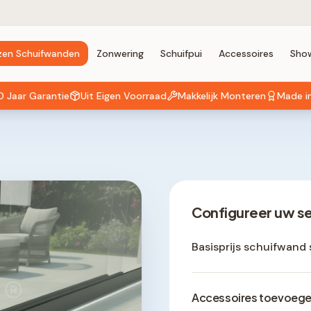
zen Schuifwanden
Zonwering
Schuifpui
Accessoires
Sho
0 Jaar Garantie
Uit Eigen Voorraad
Makkelijk Monteren
Made i
Configureer uw s
Basisprijs schuifwand 
®
Accessoires toevoeg