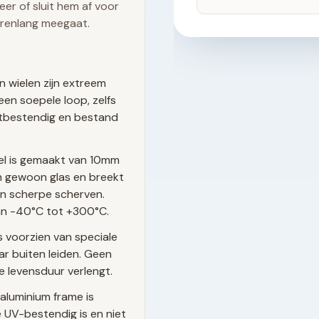
er of sluit hem af voor
arenlang meegaat.
n wielen zijn extreem
een soepele loop, zelfs
estbestendig en bestand
el is gemaakt van 10mm
dan gewoon glas en breekt
van scherpe scherven.
n -40°C tot +300°C.
s voorzien van speciale
r buiten leiden. Geen
e levensduur verlengt.
aluminium frame is
UV-bestendig is en niet