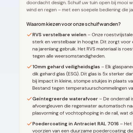
doordacht design. Schuif uw tuin open bij mooi we
wind en regen – met een soepele bediening die j
Waarom kiezen voor onze schuifwanden?
RVS verstelbare wielen
– Onze roestvrijstale
sterk en verstelbaar in hoogte. Dit zorgt voor 
na jarenlang gebruik. Het RVS materiaal is ro
tegen alle weersomstandigheden.
10mm gehard veiligheidsglas
– Elk glaspane
dik gehard glas (ESG). Dit glas is 5x sterker 
bij impact in kleine, stompe stukjes in plaats 
Bestand tegen temperatuurschommelingen va
Geïntegreerde waterafvoer
– De onderrail i
afvoergleuven die regenwater automatisch naa
plasvorming of vochtophoping in de rail, wat d
Poedercoating in
Antraciet RAL 7016
– Het 
voorzien van een duurzame poedercoating die 