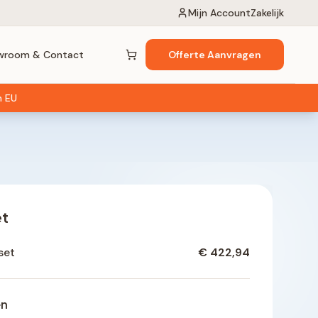
Mijn Account
Zakelijk
wroom & Contact
Offerte Aanvragen
Winkelwagen (
0
items)
n EU
et
set
€ 422,94
en