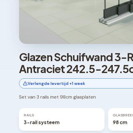
Glazen Schuifwand 3-R
Antraciet 242.5-247.5
Verlengde levertijd +1 week
Set van 3 rails met 98cm glasplaten
RAILS
GLASBREE
3-rail systeem
98 cm