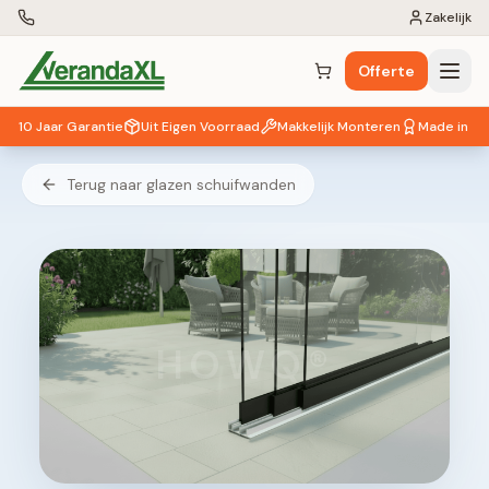
Zakelijk
Offerte
Winkelwagen (
0
items)
10 Jaar Garantie
Uit Eigen Voorraad
Makkelijk Monteren
Made in EU
Terug naar glazen schuifwanden
HOWQ®