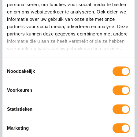
Glasdikte
10mm gehard (ESG)
personaliseren, om functies voor social media te bieden
Glastype
Helder glas
en om ons websiteverkeer te analyseren. Ook delen we
Glasranden
Geslepen (niet scherp)
informatie over uw gebruik van onze site met onze
Profielmateriaal
Aluminium 6063-T6
partners voor social media, adverteren en analyse. Deze
partners kunnen deze gegevens combineren met andere
Afwerking
Zwart RAL 9005
informatie die u aan ze heeft verstrekt of die ze hebben
Wieltype
RVS 304, verstelbaar
verzameld op basis van uw gebruik van hun services.
Aantal rails
3
-rail systeem
Max. paneel gewicht
80 kg per paneel
Toestemmingsselectie
Noodzakelijk
Voorkeuren
Veiligheid van gehard glas
Gehard glas (ESG - Einscheiben-Sicherheitsglas)
Statistieken
ondergaat een speciaal thermisch proces waarbij
het glas wordt verhit tot circa 620°C en
vervolgens snel wordt afgekoeld. Dit creëert een
Marketing
permanente drukspanning in het oppervlak,
waardoor het glas: