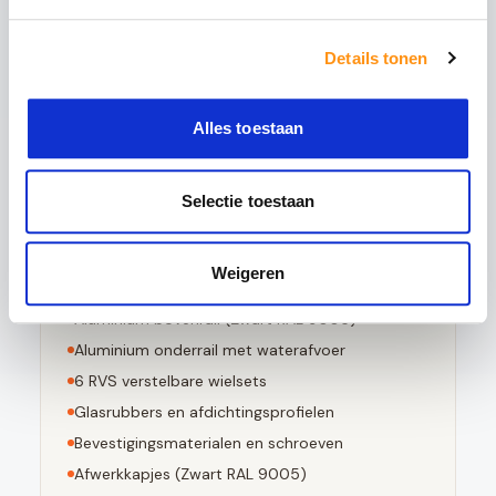
5x sterker is dan gewoon glas
Details tonen
Bestand tegen grote temperatuurverschillen
Bij breuk in kleine stompe stukjes valt
Alles toestaan
Voldoet aan EN 12150-1 norm
Selectie toestaan
Dit pakket bevat
Weigeren
3
stuks 10mm geharde glaspanelen
Aluminium bovenrail (
Zwart RAL 9005
)
Aluminium onderrail met waterafvoer
6
RVS verstelbare wielsets
Glasrubbers en afdichtingsprofielen
Bevestigingsmaterialen en schroeven
Afwerkkapjes (
Zwart RAL 9005
)