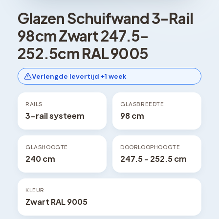
Glazen Schuifwand 3-Rail
98cm Zwart 247.5-
252.5cm RAL 9005
Verlengde levertijd +1 week
RAILS
GLASBREEDTE
3-rail systeem
98 cm
GLASHOOGTE
DOORLOOPHOOGTE
240 cm
247.5 - 252.5 cm
KLEUR
Zwart RAL 9005