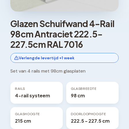
Glazen Schuifwand 4-Rail
98cm Antraciet 222.5-
227.5cm RAL 7016
Verlengde levertijd +1 week
Set van 4 rails met 98cm glasplaten
RAILS
GLASBREEDTE
4-rail systeem
98 cm
GLASHOOGTE
DOORLOOPHOOGTE
215 cm
222.5 - 227.5 cm