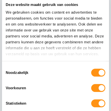
Deze website maakt gebruik van cookies
We gebruiken cookies om content en advertenties te
personaliseren, om functies voor social media te bieden
Technische specificaties
en om ons websiteverkeer te analyseren. Ook delen we
Glasdikte
10mm gehard (ESG)
informatie over uw gebruik van onze site met onze
partners voor social media, adverteren en analyse. Deze
Glastype
Helder glas
partners kunnen deze gegevens combineren met andere
Glasranden
Geslepen (niet scherp)
informatie die u aan ze heeft verstrekt of die ze hebben
Profielmateriaal
Aluminium 6063-T6
verzameld op basis van uw gebruik van hun services.
Afwerking
Antraciet RAL 7016
Wieltype
RVS 304, verstelbaar
Toestemmingsselectie
Noodzakelijk
Aantal rails
4
-rail systeem
Max. paneel gewicht
80 kg per paneel
Voorkeuren
Statistieken
Veiligheid van gehard glas