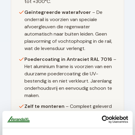
tot +300°C.
Geïntegreerde waterafvoer
– De
onderrail is voorzien van speciale
afvoergleuven die regenwater
automatisch naar buiten leiden. Geen
plasvorming of vochtophoping in de rail,
wat de levensduur verlengt.
Poedercoating in
Antraciet RAL 7016
–
Het aluminium frame is voorzien van een
duurzame poedercoating die UV-
bestendig is en niet verkleurt. Jarenlang
onderhoudsvrij en eenvoudig schoon te
maken.
Zelf te monteren
– Compleet geleverd
met alle benodigde materialen, duidelijke
montagehandleiding en instructievideo's.
Geen speciaal gereedschap nodig.