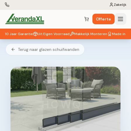
Zakelijk
Offerte
Winkelwagen (
0
items)
10 Jaar Garantie
Uit Eigen Voorraad
Makkelijk Monteren
Made in EU
Terug naar glazen schuifwanden
HOWQ®