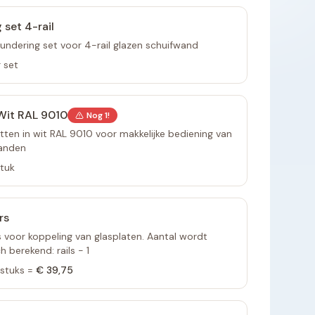
 set 4-rail
undering set voor 4-rail glazen schuifwand
 set
Wit RAL 9010
Nog
1
!
ten in wit RAL 9010 voor makkelijke bediening van
anden
stuk
rs
voor koppeling van glasplaten. Aantal wordt
 berekend: rails - 1
stuks =
€ 39,75