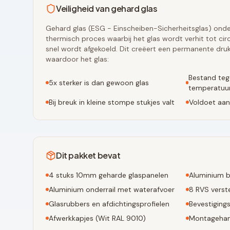
Veiligheid van gehard glas
Gehard glas (ESG - Einscheiben-Sicherheitsglas) onde
thermisch proces waarbij het glas wordt verhit tot ci
snel wordt afgekoeld. Dit creëert een permanente druk
waardoor het glas:
Bestand teg
5x sterker is dan gewoon glas
temperatuur
Bij breuk in kleine stompe stukjes valt
Voldoet aan
Dit pakket bevat
4
stuks 10mm geharde glaspanelen
Aluminium b
Aluminium onderrail met waterafvoer
8
RVS verste
Glasrubbers en afdichtingsprofielen
Bevestiging
Afwerkkapjes (
Wit RAL 9010
)
Montagehan