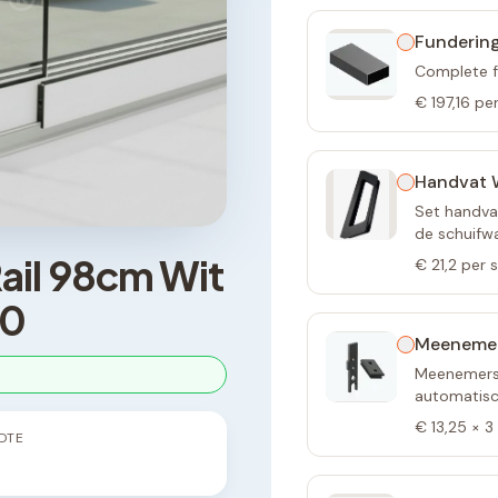
®
Fundering
Complete f
€ 197,16
per
Handvat 
Set handvat
de schuifw
ail 98cm Wit
€ 21,2
per 
10
Meeneme
Meenemers 
automatisch
€ 13,25
×
3
DTE