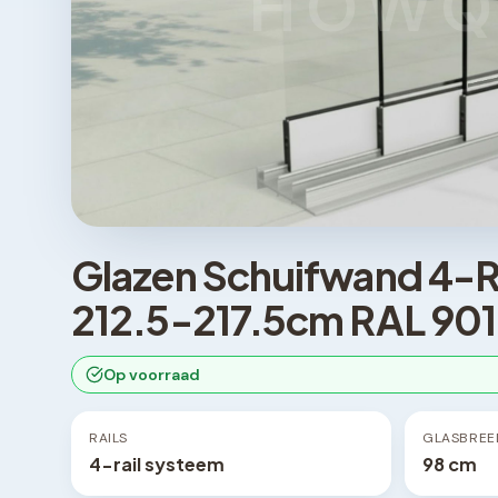
HOWQ
Glazen Schuifwand 4-R
212.5-217.5cm RAL 90
Op voorraad
RAILS
GLASBREE
4-rail systeem
98 cm