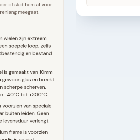
er of sluit hem af voor
arenlang meegaat.
n wielen zijn extreem
een soepele loop, zelfs
estbestendig en bestand
el is gemaakt van 10mm
dan gewoon glas en breekt
van scherpe scherven.
n -40°C tot +300°C.
s voorzien van speciale
r buiten leiden. Geen
e levensduur verlengt.
ium frame is voorzien
ndig is en niet