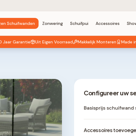
zen Schuifwanden
Zonwering
Schuifpui
Accessoires
Sho
0 Jaar Garantie
Uit Eigen Voorraad
Makkelijk Monteren
Made i
Configureer uw s
Basisprijs schuifwand 
Accessoires toevoeg