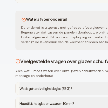
Waterafvoer onderrail
De onderrail is uitgerust met gefreesd afvoergleuven a
Regenwater dat tussen de panelen doorloopt, wordt vi
buiten afgevoerd. Dit voorkomt ophoping van water, be
verlengt de levensduur van de wielmechanismen aanzien
Veelgestelde vragen over glazen schui
Alles wat u moet weten over onze glazen schuifwanden, van
montage en onderhoud.
Wat is gehard veiligheidsglas (ESG)?
Hoe dik is het glas en waarom 10mm?