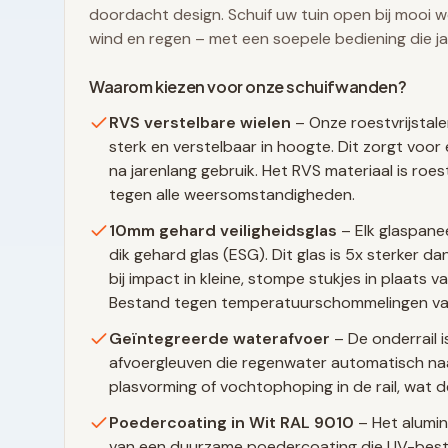
doordacht design. Schuif uw tuin open bij mooi we
wind en regen – met een soepele bediening die j
Waarom kiezen voor onze schuifwanden?
RVS verstelbare wielen
– Onze roestvrijstale
sterk en verstelbaar in hoogte. Dit zorgt voor 
na jarenlang gebruik. Het RVS materiaal is ro
tegen alle weersomstandigheden.
10mm gehard veiligheidsglas
– Elk glaspane
dik gehard glas (ESG). Dit glas is 5x sterker 
bij impact in kleine, stompe stukjes in plaats 
Bestand tegen temperatuurschommelingen va
Geïntegreerde waterafvoer
– De onderrail i
afvoergleuven die regenwater automatisch naa
plasvorming of vochtophoping in de rail, wat d
Poedercoating in
Wit RAL 9010
– Het alumin
van een duurzame poedercoating die UV-beste