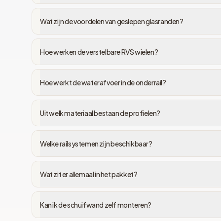
Wat zijn de voordelen van geslepen glasranden?
Hoe werken de verstelbare RVS wielen?
Hoe werkt de waterafvoer in de onderrail?
Uit welk materiaal bestaan de profielen?
Welke railsystemen zijn beschikbaar?
Wat zit er allemaal in het pakket?
Kan ik de schuifwand zelf monteren?