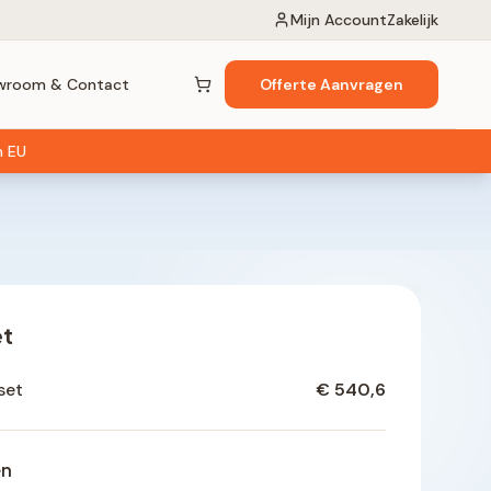
Mijn Account
Zakelijk
wroom & Contact
Offerte Aanvragen
Winkelwagen (
0
items)
n EU
et
set
€ 540,6
en