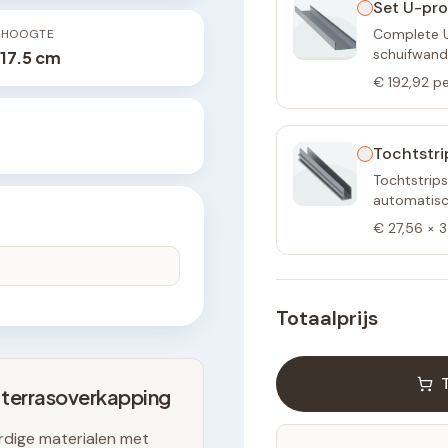
Set U-pro
Complete U-
PHOOGTE
schuifwand
217.5 cm
€ 192,92
pe
Tochtstri
Tochtstrips
automatisch
€ 27,56
×
3
Totaalprijs
 terrasoverkapping
dige materialen met