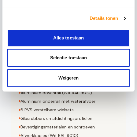
waardoor het glas:
5x sterker is dan gewoon glas
Details tonen
Bestand tegen grote temperatuurverschillen
Bij breuk in kleine stompe stukjes valt
Alles toestaan
Voldoet aan EN 12150-1 norm
Selectie toestaan
Dit pakket bevat
Weigeren
4
stuks 10mm geharde glaspanelen
Aluminium bovenrail (
Wit RAL 9010
)
Aluminium onderrail met waterafvoer
8
RVS verstelbare wielsets
Glasrubbers en afdichtingsprofielen
Bevestigingsmaterialen en schroeven
Afwerkkapjes (
Wit RAL 9010
)