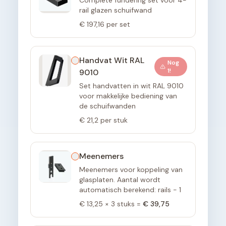
Complete fundering set voor 4-
rail glazen schuifwand
€ 197,16
per set
Handvat Wit RAL
Nog
1
!
9010
Set handvatten in wit RAL 9010
voor makkelijke bediening van
de schuifwanden
€ 21,2
per stuk
Meenemers
Meenemers voor koppeling van
glasplaten. Aantal wordt
automatisch berekend: rails - 1
€ 13,25
×
3
stuks =
€ 39,75