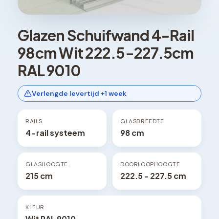
Glazen Schuifwand 4-Rail
98cm Wit 222.5-227.5cm
RAL 9010
Verlengde levertijd +1 week
RAILS
GLASBREEDTE
4-rail systeem
98 cm
GLASHOOGTE
DOORLOOPHOOGTE
215 cm
222.5 - 227.5 cm
KLEUR
Wit RAL 9010