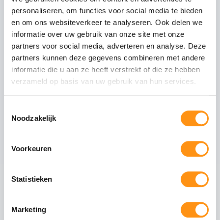
Glasdikte
10mm gehard (ESG)
personaliseren, om functies voor social media te bieden
Glastype
Helder glas
en om ons websiteverkeer te analyseren. Ook delen we
informatie over uw gebruik van onze site met onze
Glasranden
Geslepen (niet scherp)
partners voor social media, adverteren en analyse. Deze
Profielmateriaal
Aluminium 6063-T6
partners kunnen deze gegevens combineren met andere
Afwerking
Wit RAL 9010
informatie die u aan ze heeft verstrekt of die ze hebben
Wieltype
RVS 304, verstelbaar
verzameld op basis van uw gebruik van hun services.
Aantal rails
4
-rail systeem
Max. paneel gewicht
80 kg per paneel
Toestemmingsselectie
Noodzakelijk
Voorkeuren
Veiligheid van gehard glas
Gehard glas (ESG - Einscheiben-Sicherheitsglas)
Statistieken
ondergaat een speciaal thermisch proces waarbij
het glas wordt verhit tot circa 620°C en
vervolgens snel wordt afgekoeld. Dit creëert een
Marketing
permanente drukspanning in het oppervlak,