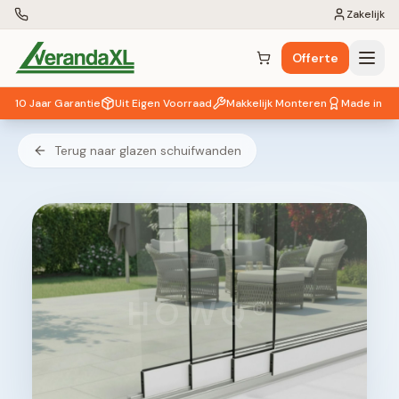
Zakelijk
Offerte
Winkelwagen (
0
items)
10 Jaar Garantie
Uit Eigen Voorraad
Makkelijk Monteren
Made in EU
Terug naar glazen schuifwanden
HOWQ®