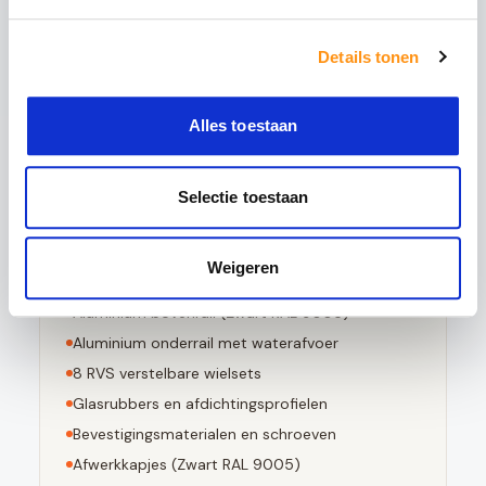
5x sterker is dan gewoon glas
Details tonen
Bestand tegen grote temperatuurverschillen
Bij breuk in kleine stompe stukjes valt
Alles toestaan
Voldoet aan EN 12150-1 norm
Selectie toestaan
Dit pakket bevat
Weigeren
4
stuks 10mm geharde glaspanelen
Aluminium bovenrail (
Zwart RAL 9005
)
Aluminium onderrail met waterafvoer
8
RVS verstelbare wielsets
Glasrubbers en afdichtingsprofielen
Bevestigingsmaterialen en schroeven
Afwerkkapjes (
Zwart RAL 9005
)