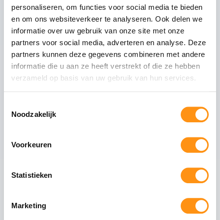
Glasdikte
10mm gehard (ESG)
personaliseren, om functies voor social media te bieden
Glastype
Helder glas
en om ons websiteverkeer te analyseren. Ook delen we
Glasranden
Geslepen (niet scherp)
informatie over uw gebruik van onze site met onze
Profielmateriaal
Aluminium 6063-T6
partners voor social media, adverteren en analyse. Deze
partners kunnen deze gegevens combineren met andere
Afwerking
Zwart RAL 9005
informatie die u aan ze heeft verstrekt of die ze hebben
Wieltype
RVS 304, verstelbaar
verzameld op basis van uw gebruik van hun services.
Aantal rails
4
-rail systeem
Max. paneel gewicht
80 kg per paneel
Toestemmingsselectie
Noodzakelijk
Voorkeuren
Veiligheid van gehard glas
Gehard glas (ESG - Einscheiben-Sicherheitsglas)
Statistieken
ondergaat een speciaal thermisch proces waarbij
het glas wordt verhit tot circa 620°C en
vervolgens snel wordt afgekoeld. Dit creëert een
Marketing
permanente drukspanning in het oppervlak,
waardoor het glas: