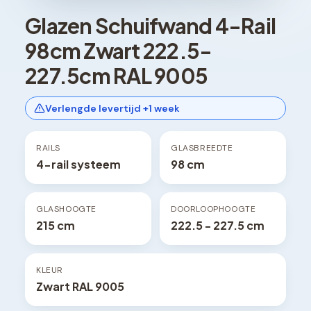
Glazen Schuifwand 4-Rail
98cm Zwart 222.5-
227.5cm RAL 9005
Verlengde levertijd +1 week
RAILS
GLASBREEDTE
4-rail systeem
98 cm
GLASHOOGTE
DOORLOOPHOOGTE
215 cm
222.5 - 227.5 cm
KLEUR
Zwart RAL 9005