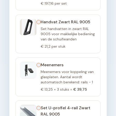
€ 197,16
per set
Handvat Zwart RAL 9005
Set handvatten in zwart RAL
9005 voor makkelijke bediening
van de schuifwanden
€ 21,2
per stuk
Meenemers
Meenemers voor koppeling van
glasplaten. Aantal wordt
automatisch berekend: rails - 1
€ 13,25
×
3
stuks =
€ 39,75
Set U-profiel 4-rail Zwart
RAL 9005