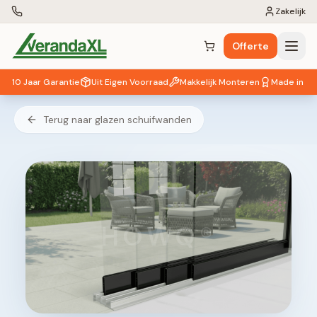
Zakelijk
Offerte
Winkelwagen (
0
items)
10 Jaar Garantie
Uit Eigen Voorraad
Makkelijk Monteren
Made in EU
Terug naar glazen schuifwanden
HOWQ®