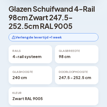
Glazen Schuifwand 4-Rail
98cm Zwart 247.5-
252.5cm RAL 9005
Verlengde levertijd +1 week
RAILS
GLASBREEDTE
4-rail systeem
98 cm
GLASHOOGTE
DOORLOOPHOOGTE
240 cm
247.5 - 252.5 cm
KLEUR
Zwart RAL 9005