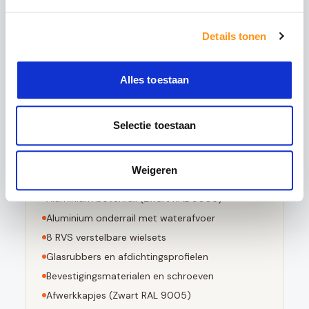
5x sterker is dan gewoon glas
Details tonen
Bestand tegen grote temperatuurverschillen
Bij breuk in kleine stompe stukjes valt
Alles toestaan
Voldoet aan EN 12150-1 norm
Selectie toestaan
Dit pakket bevat
Weigeren
4
stuks 10mm geharde glaspanelen
Aluminium bovenrail (
Zwart RAL 9005
)
Aluminium onderrail met waterafvoer
8
RVS verstelbare wielsets
Glasrubbers en afdichtingsprofielen
Bevestigingsmaterialen en schroeven
Afwerkkapjes (
Zwart RAL 9005
)