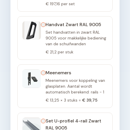
€ 197,16
per set
Handvat Zwart RAL 9005
Set handvatten in zwart RAL
9005 voor makkelijke bediening
van de schuifwanden
€ 21,2
per stuk
Meenemers
Meenemers voor koppeling van
glasplaten. Aantal wordt
automatisch berekend: rails - 1
€ 13,25
×
3
stuks =
€ 39,75
Set U-profiel 4-rail Zwart
RAL 9005