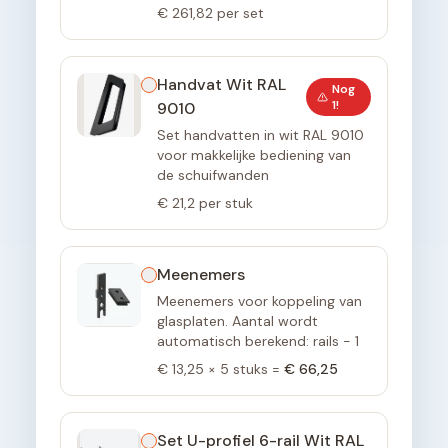
€ 261,82
per set
Handvat Wit RAL
Nog
1
!
9010
Set handvatten in wit RAL 9010
voor makkelijke bediening van
de schuifwanden
€ 21,2
per stuk
Meenemers
Meenemers voor koppeling van
glasplaten. Aantal wordt
automatisch berekend: rails - 1
€ 13,25
×
5
stuks =
€ 66,25
Set U-profiel 6-rail Wit RAL