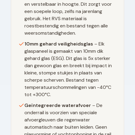
en verstelbaar in hoogte. Dit zorgt voor
een soepele loop, zelfs na jarenlang
gebruik. Het RVS materiaal is
roestbestendig en bestand tegen alle
weersomstandigheden.
10mm gehard veiligheidsglas
– Elk
glaspaneel is gemaakt van 10mm dik
gehard glas (ESG). Dit glas is 5x sterker
dan gewoon glas en breekt bij impact in
kleine, stompe stukjes in plaats van
scherpe scherven. Bestand tegen
temperatuurschommelingen van -40°C
tot +300°C.
Geïntegreerde waterafvoer
– De
onderrail is voorzien van speciale
afvoergleuven die regenwater
automatisch naar buiten leiden. Geen
plasvorming of vochtophoping in de rail,