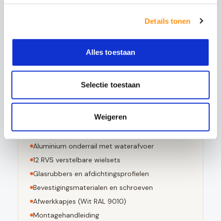
5x sterker is dan gewoon glas
Bestand tegen grote temperatuurverschillen
Details tonen
Bij breuk in kleine stompe stukjes valt
Voldoet aan EN 12150-1 norm
Alles toestaan
Selectie toestaan
Dit pakket bevat
Weigeren
6
stuks 10mm geharde glaspanelen
Aluminium bovenrail (
Wit RAL 9010
)
Aluminium onderrail met waterafvoer
12
RVS verstelbare wielsets
Glasrubbers en afdichtingsprofielen
Bevestigingsmaterialen en schroeven
Afwerkkapjes (
Wit RAL 9010
)
Montagehandleiding