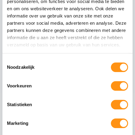
personaliseren, om functies voor social media te bieden
Glastype
Helder glas
en om ons websiteverkeer te analyseren. Ook delen we
Glasranden
Geslepen (niet scherp)
informatie over uw gebruik van onze site met onze
Profielmateriaal
Aluminium 6063-T6
partners voor social media, adverteren en analyse. Deze
Afwerking
Wit RAL 9010
partners kunnen deze gegevens combineren met andere
informatie die u aan ze heeft verstrekt of die ze hebben
Wieltype
RVS 304, verstelbaar
verzameld op basis van uw gebruik van hun services.
Aantal rails
6
-rail systeem
Max. paneel gewicht
80 kg per paneel
Toestemmingsselectie
Noodzakelijk
Voorkeuren
Veiligheid van gehard glas
Gehard glas (ESG - Einscheiben-Sicherheitsglas)
ondergaat een speciaal thermisch proces waarbij
Statistieken
het glas wordt verhit tot circa 620°C en
vervolgens snel wordt afgekoeld. Dit creëert een
permanente drukspanning in het oppervlak,
Marketing
waardoor het glas: