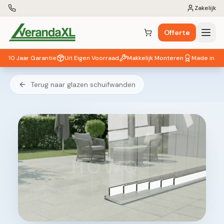
Zakelijk
Offerte
Winkelwagen (
0
items)
10 Jaar Garantie
Uit Eigen Voorraad
Makkelijk Monteren
Made in EU
Terug naar glazen schuifwanden
HOWQ®