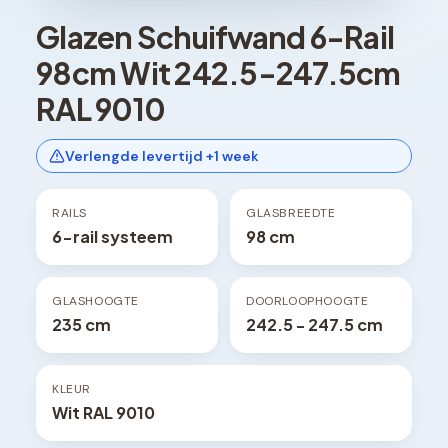
Glazen Schuifwand 6-Rail
98cm Wit 242.5-247.5cm
RAL 9010
Verlengde levertijd +1 week
RAILS
GLASBREEDTE
6-rail systeem
98 cm
GLASHOOGTE
DOORLOOPHOOGTE
235 cm
242.5 - 247.5 cm
KLEUR
Wit RAL 9010