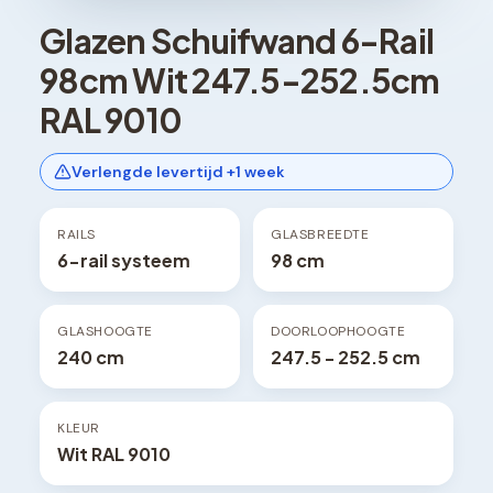
Glazen Schuifwand 6-Rail
98cm Wit 247.5-252.5cm
RAL 9010
Verlengde levertijd +1 week
RAILS
GLASBREEDTE
6-rail systeem
98 cm
GLASHOOGTE
DOORLOOPHOOGTE
240 cm
247.5 - 252.5 cm
KLEUR
Wit RAL 9010