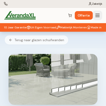
Zakelijk
Offerte
Winkelwagen (
0
items)
10 Jaar Garantie
Uit Eigen Voorraad
Makkelijk Monteren
Made in EU
Terug naar glazen schuifwanden
HOWQ®