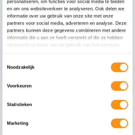
personaliseren, om functies voor social media te bieden
Glastype
Helder glas
en om ons websiteverkeer te analyseren. Ook delen we
Glasranden
Geslepen (niet scherp)
informatie over uw gebruik van onze site met onze
Profielmateriaal
Aluminium 6063-T6
partners voor social media, adverteren en analyse. Deze
Afwerking
Wit RAL 9010
partners kunnen deze gegevens combineren met andere
informatie die u aan ze heeft verstrekt of die ze hebben
Wieltype
RVS 304, verstelbaar
verzameld op basis van uw gebruik van hun services.
Aantal rails
6
-rail systeem
Max. paneel gewicht
80 kg per paneel
Toestemmingsselectie
Noodzakelijk
Voorkeuren
Veiligheid van gehard glas
Gehard glas (ESG - Einscheiben-Sicherheitsglas)
ondergaat een speciaal thermisch proces waarbij
Statistieken
het glas wordt verhit tot circa 620°C en
vervolgens snel wordt afgekoeld. Dit creëert een
permanente drukspanning in het oppervlak,
Marketing
waardoor het glas: