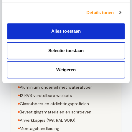
5x sterker is dan gewoon glas
Bestand tegen grote temperatuurverschillen
Details tonen
Bij breuk in kleine stompe stukjes valt
Voldoet aan EN 12150-1 norm
Alles toestaan
Selectie toestaan
Dit pakket bevat
Weigeren
6
stuks 10mm geharde glaspanelen
Aluminium bovenrail (
Wit RAL 9010
)
Aluminium onderrail met waterafvoer
12
RVS verstelbare wielsets
Glasrubbers en afdichtingsprofielen
Bevestigingsmaterialen en schroeven
Afwerkkapjes (
Wit RAL 9010
)
Montagehandleiding