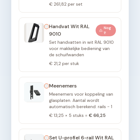
€ 261,82
per set
Handvat Wit RAL
Nog
1
!
9010
Set handvatten in wit RAL 9010
voor makkelijke bediening van
de schuifwanden
€ 21,2
per stuk
Meenemers
Meenemers voor koppeling van
glasplaten. Aantal wordt
automatisch berekend: rails - 1
€ 13,25
×
5
stuks =
€ 66,25
Set U-profiel 6-rail Wit RAL