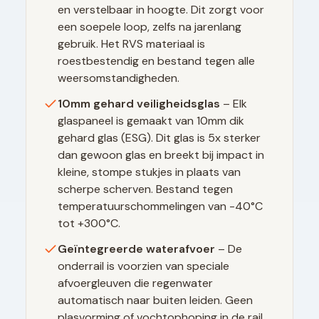
en verstelbaar in hoogte. Dit zorgt voor
een soepele loop, zelfs na jarenlang
gebruik. Het RVS materiaal is
roestbestendig en bestand tegen alle
weersomstandigheden.
10mm gehard veiligheidsglas
– Elk
glaspaneel is gemaakt van 10mm dik
gehard glas (ESG). Dit glas is 5x sterker
dan gewoon glas en breekt bij impact in
kleine, stompe stukjes in plaats van
scherpe scherven. Bestand tegen
temperatuurschommelingen van -40°C
tot +300°C.
Geïntegreerde waterafvoer
– De
onderrail is voorzien van speciale
afvoergleuven die regenwater
automatisch naar buiten leiden. Geen
plasvorming of vochtophoping in de rail,