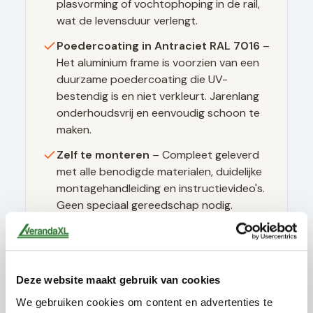
plasvorming of vochtophoping in de rail,
wat de levensduur verlengt.
Poedercoating in
Antraciet RAL 7016
–
Het aluminium frame is voorzien van een
duurzame poedercoating die UV-
bestendig is en niet verkleurt. Jarenlang
onderhoudsvrij en eenvoudig schoon te
maken.
Zelf te monteren
– Compleet geleverd
met alle benodigde materialen, duidelijke
montagehandleiding en instructievideo's.
Geen speciaal gereedschap nodig.
Technische specificaties
Deze website maakt gebruik van cookies
We gebruiken cookies om content en advertenties te
Glasdikte
10mm gehard (ESG)