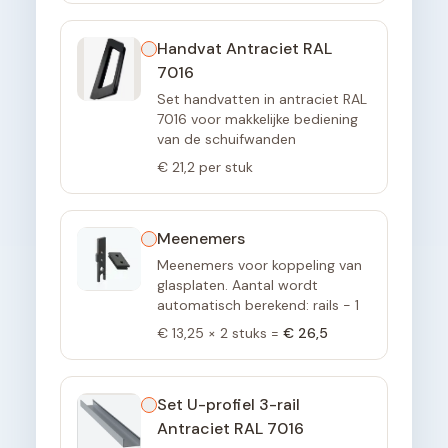
Handvat Antraciet RAL
7016
Set handvatten in antraciet RAL
7016 voor makkelijke bediening
van de schuifwanden
€ 21,2
per stuk
Meenemers
Meenemers voor koppeling van
glasplaten. Aantal wordt
automatisch berekend: rails - 1
€ 13,25
×
2
stuks =
€ 26,5
Set U-profiel 3-rail
Antraciet RAL 7016