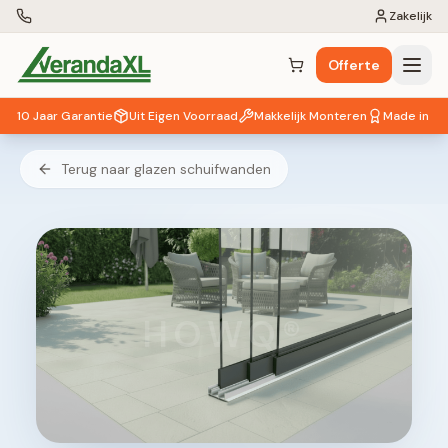
Zakelijk
Offerte
Winkelwagen (
0
items)
10 Jaar Garantie
Uit Eigen Voorraad
Makkelijk Monteren
Made in EU
Terug naar glazen schuifwanden
HOWQ®