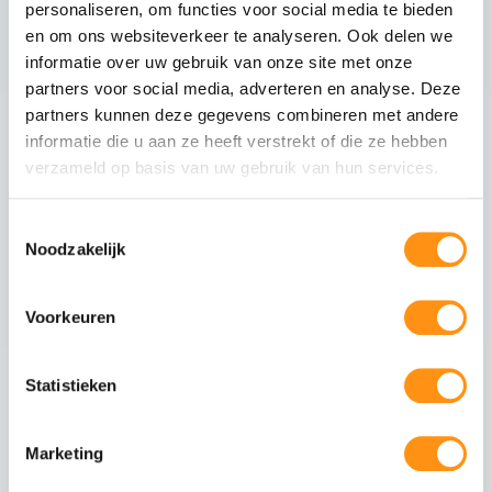
personaliseren, om functies voor social media te bieden
Glastype
Helder glas
en om ons websiteverkeer te analyseren. Ook delen we
Glasranden
Geslepen (niet scherp)
informatie over uw gebruik van onze site met onze
Profielmateriaal
Aluminium 6063-T6
partners voor social media, adverteren en analyse. Deze
Afwerking
Antraciet RAL 7016
partners kunnen deze gegevens combineren met andere
informatie die u aan ze heeft verstrekt of die ze hebben
Wieltype
RVS 304, verstelbaar
verzameld op basis van uw gebruik van hun services.
Aantal rails
3
-rail systeem
Max. paneel gewicht
80 kg per paneel
Toestemmingsselectie
Noodzakelijk
Voorkeuren
Veiligheid van gehard glas
Gehard glas (ESG - Einscheiben-Sicherheitsglas)
Statistieken
ondergaat een speciaal thermisch proces waarbij
het glas wordt verhit tot circa 620°C en
vervolgens snel wordt afgekoeld. Dit creëert een
Marketing
permanente drukspanning in het oppervlak,
waardoor het glas: