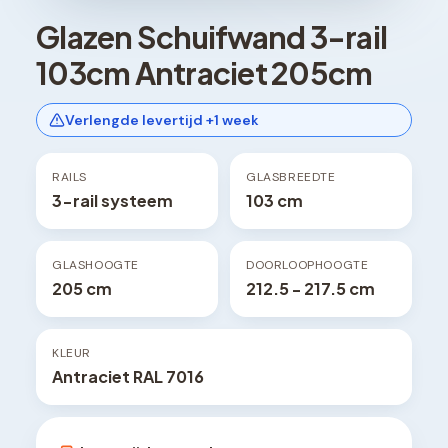
Glazen Schuifwand 3-rail
103cm Antraciet 205cm
Verlengde levertijd +1 week
RAILS
GLASBREEDTE
3-rail systeem
103 cm
GLASHOOGTE
DOORLOOPHOOGTE
205 cm
212.5 - 217.5 cm
KLEUR
Antraciet RAL 7016