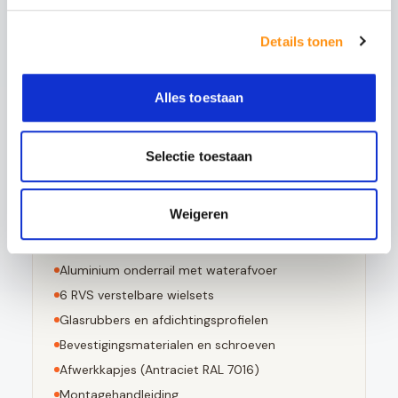
5x sterker is dan gewoon glas
Details tonen
Bestand tegen grote temperatuurverschillen
Bij breuk in kleine stompe stukjes valt
Voldoet aan EN 12150-1 norm
Alles toestaan
Selectie toestaan
Dit pakket bevat
Weigeren
3
stuks 10mm geharde glaspanelen
Aluminium bovenrail (
Antraciet RAL 7016
)
Aluminium onderrail met waterafvoer
6
RVS verstelbare wielsets
Glasrubbers en afdichtingsprofielen
Bevestigingsmaterialen en schroeven
Afwerkkapjes (
Antraciet RAL 7016
)
Montagehandleiding