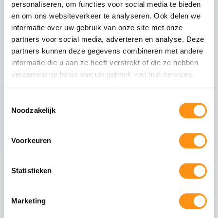
personaliseren, om functies voor social media te bieden
Glastype
Helder glas
en om ons websiteverkeer te analyseren. Ook delen we
Glasranden
Geslepen (niet scherp)
informatie over uw gebruik van onze site met onze
Profielmateriaal
Aluminium 6063-T6
partners voor social media, adverteren en analyse. Deze
Afwerking
Antraciet RAL 7016
partners kunnen deze gegevens combineren met andere
informatie die u aan ze heeft verstrekt of die ze hebben
Wieltype
RVS 304, verstelbaar
verzameld op basis van uw gebruik van hun services.
Aantal rails
3
-rail systeem
Max. paneel gewicht
80 kg per paneel
Toestemmingsselectie
Noodzakelijk
Voorkeuren
Veiligheid van gehard glas
Gehard glas (ESG - Einscheiben-Sicherheitsglas)
Statistieken
ondergaat een speciaal thermisch proces waarbij
het glas wordt verhit tot circa 620°C en
vervolgens snel wordt afgekoeld. Dit creëert een
Marketing
permanente drukspanning in het oppervlak,
waardoor het glas: