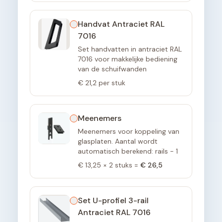
Handvat Antraciet RAL
7016
Set handvatten in antraciet RAL
7016 voor makkelijke bediening
van de schuifwanden
€ 21,2
per stuk
Meenemers
Meenemers voor koppeling van
glasplaten. Aantal wordt
automatisch berekend: rails - 1
€ 13,25
×
2
stuks =
€ 26,5
Set U-profiel 3-rail
Antraciet RAL 7016