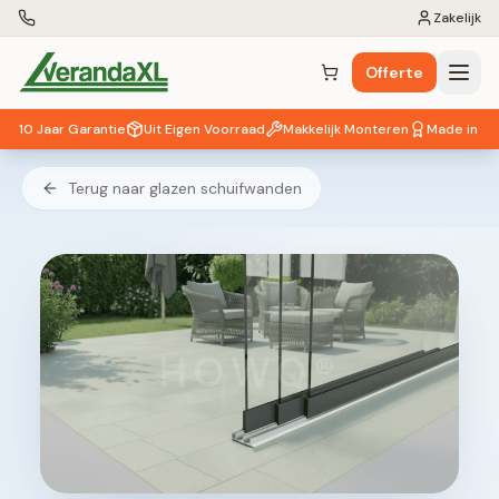
Zakelijk
Offerte
Winkelwagen (
0
items)
10 Jaar Garantie
Uit Eigen Voorraad
Makkelijk Monteren
Made in EU
Terug naar glazen schuifwanden
HOWQ®