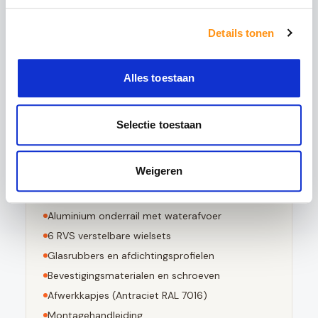
5x sterker is dan gewoon glas
Details tonen
Bestand tegen grote temperatuurverschillen
Bij breuk in kleine stompe stukjes valt
Voldoet aan EN 12150-1 norm
Alles toestaan
Selectie toestaan
Dit pakket bevat
Weigeren
3
stuks 10mm geharde glaspanelen
Aluminium bovenrail (
Antraciet RAL 7016
)
Aluminium onderrail met waterafvoer
6
RVS verstelbare wielsets
Glasrubbers en afdichtingsprofielen
Bevestigingsmaterialen en schroeven
Afwerkkapjes (
Antraciet RAL 7016
)
Montagehandleiding