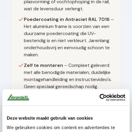
plasvorming of vochtophoping in de rail,
wat de levensduur verlengt.
Poedercoating in
Antraciet RAL 7016
–
Het aluminium frame is voorzien van een
duurzame poedercoating die UV-
bestendig is en niet verkleurt. Jarenlang
onderhoudsvrij en eenvoudig schoon te
maken.
Zelf te monteren
– Compleet geleverd
met alle benodigde materialen, duidelijke
montagehandleiding en instructievideo's.
Geen speciaal gereedschap nodig.
Technische specificaties
Deze website maakt gebruik van cookies
We gebruiken cookies om content en advertenties te
Glasdikte
10mm gehard (ESG)