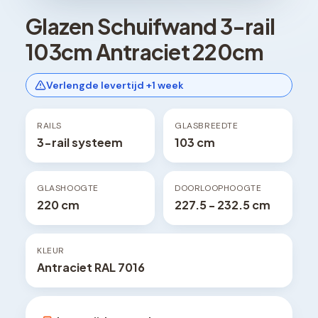
Glazen Schuifwand 3-rail
103cm Antraciet 220cm
Verlengde levertijd +1 week
RAILS
GLASBREEDTE
3-rail systeem
103 cm
GLASHOOGTE
DOORLOOPHOOGTE
220 cm
227.5 - 232.5 cm
KLEUR
Antraciet RAL 7016