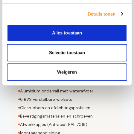
5x sterker is dan gewoon glas
Details tonen
Bestand tegen grote temperatuurverschillen
Bij breuk in kleine stompe stukjes valt
Voldoet aan EN 12150-1 norm
Alles toestaan
Selectie toestaan
Dit pakket bevat
Weigeren
3
stuks 10mm geharde glaspanelen
Aluminium bovenrail (
Antraciet RAL 7016
)
Aluminium onderrail met waterafvoer
6
RVS verstelbare wielsets
Glasrubbers en afdichtingsprofielen
Bevestigingsmaterialen en schroeven
Afwerkkapjes (
Antraciet RAL 7016
)
Montagehandleiding