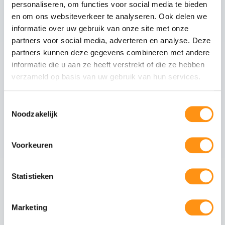
personaliseren, om functies voor social media te bieden
Glastype
Helder glas
en om ons websiteverkeer te analyseren. Ook delen we
Glasranden
Geslepen (niet scherp)
informatie over uw gebruik van onze site met onze
Profielmateriaal
Aluminium 6063-T6
partners voor social media, adverteren en analyse. Deze
Afwerking
Antraciet RAL 7016
partners kunnen deze gegevens combineren met andere
informatie die u aan ze heeft verstrekt of die ze hebben
Wieltype
RVS 304, verstelbaar
verzameld op basis van uw gebruik van hun services.
Aantal rails
3
-rail systeem
Max. paneel gewicht
80 kg per paneel
Toestemmingsselectie
Noodzakelijk
Voorkeuren
Veiligheid van gehard glas
Gehard glas (ESG - Einscheiben-Sicherheitsglas)
Statistieken
ondergaat een speciaal thermisch proces waarbij
het glas wordt verhit tot circa 620°C en
vervolgens snel wordt afgekoeld. Dit creëert een
Marketing
permanente drukspanning in het oppervlak,
waardoor het glas: