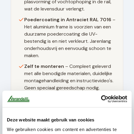
plasvorming of vochtophoping in de rail,
wat de levensduur verlengt.
Poedercoating in
Antraciet RAL 7016
–
Het aluminium frame is voorzien van een
duurzame poedercoating die UV-
bestendig is en niet verkleurt. Jarenlang
onderhoudsvrij en eenvoudig schoon te
maken.
Zelf te monteren
– Compleet geleverd
met alle benodigde materialen, duidelijke
montagehandleiding en instructievideo's.
Geen speciaal gereedschap nodig.
Technische specificaties
Deze website maakt gebruik van cookies
We gebruiken cookies om content en advertenties te
Glasdikte
10mm gehard (ESG)