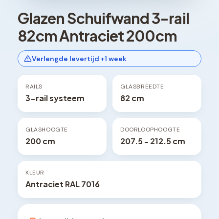
Glazen Schuifwand 3-rail
82cm Antraciet 200cm
Verlengde levertijd +1 week
RAILS
GLASBREEDTE
3-rail systeem
82 cm
GLASHOOGTE
DOORLOOPHOOGTE
200 cm
207.5 - 212.5 cm
KLEUR
Antraciet RAL 7016