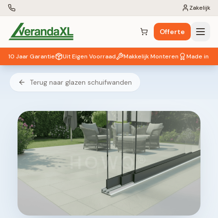
Zakelijk
Offerte
Winkelwagen (
0
items)
10 Jaar Garantie
Uit Eigen Voorraad
Makkelijk Monteren
Made in EU
Terug naar glazen schuifwanden
HOWQ®