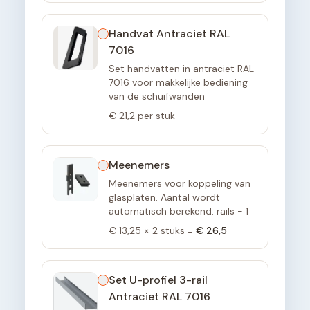
Handvat Antraciet RAL
7016
Set handvatten in antraciet RAL
7016 voor makkelijke bediening
van de schuifwanden
€ 21,2
per stuk
Meenemers
Meenemers voor koppeling van
glasplaten. Aantal wordt
automatisch berekend: rails - 1
€ 13,25
×
2
stuks =
€ 26,5
Set U-profiel 3-rail
Antraciet RAL 7016