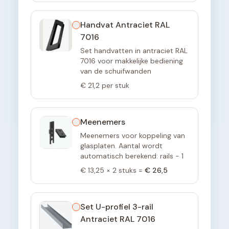
Handvat Antraciet RAL
7016
Set handvatten in antraciet RAL
7016 voor makkelijke bediening
van de schuifwanden
€ 21,2
per stuk
Meenemers
Meenemers voor koppeling van
glasplaten. Aantal wordt
automatisch berekend: rails - 1
€ 13,25
×
2
stuks =
€ 26,5
Set U-profiel 3-rail
Antraciet RAL 7016