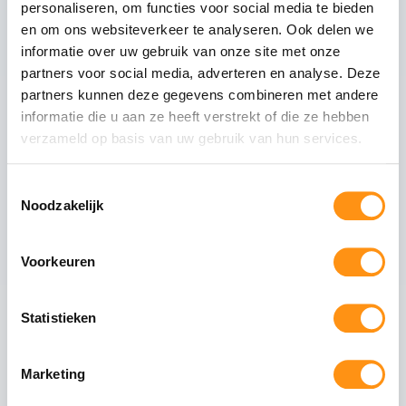
personaliseren, om functies voor social media te bieden
Glastype
Helder glas
en om ons websiteverkeer te analyseren. Ook delen we
Glasranden
Geslepen (niet scherp)
informatie over uw gebruik van onze site met onze
Profielmateriaal
Aluminium 6063-T6
partners voor social media, adverteren en analyse. Deze
Afwerking
Antraciet RAL 7016
partners kunnen deze gegevens combineren met andere
informatie die u aan ze heeft verstrekt of die ze hebben
Wieltype
RVS 304, verstelbaar
verzameld op basis van uw gebruik van hun services.
Aantal rails
3
-rail systeem
Max. paneel gewicht
80 kg per paneel
Toestemmingsselectie
Noodzakelijk
Voorkeuren
Veiligheid van gehard glas
Gehard glas (ESG - Einscheiben-Sicherheitsglas)
Statistieken
ondergaat een speciaal thermisch proces waarbij
het glas wordt verhit tot circa 620°C en
vervolgens snel wordt afgekoeld. Dit creëert een
Marketing
permanente drukspanning in het oppervlak,
waardoor het glas: