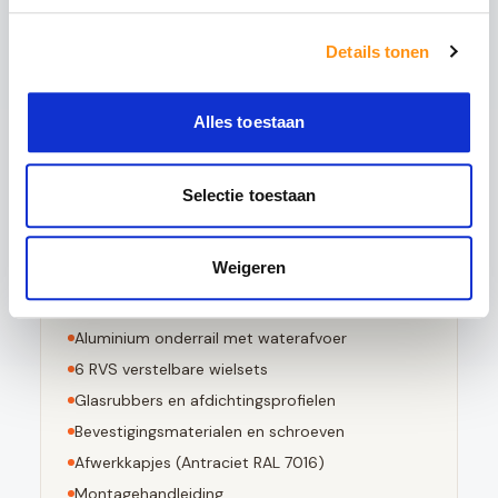
5x sterker is dan gewoon glas
Details tonen
Bestand tegen grote temperatuurverschillen
Bij breuk in kleine stompe stukjes valt
Voldoet aan EN 12150-1 norm
Alles toestaan
Selectie toestaan
Dit pakket bevat
Weigeren
3
stuks 10mm geharde glaspanelen
Aluminium bovenrail (
Antraciet RAL 7016
)
Aluminium onderrail met waterafvoer
6
RVS verstelbare wielsets
Glasrubbers en afdichtingsprofielen
Bevestigingsmaterialen en schroeven
Afwerkkapjes (
Antraciet RAL 7016
)
Montagehandleiding