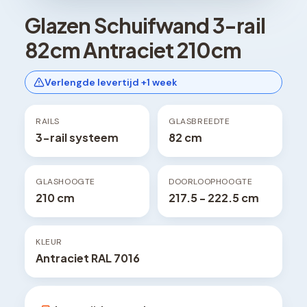
Glazen Schuifwand 3-rail
82cm Antraciet 210cm
Verlengde levertijd +1 week
RAILS
GLASBREEDTE
3-rail systeem
82 cm
GLASHOOGTE
DOORLOOPHOOGTE
210 cm
217.5 - 222.5 cm
KLEUR
Antraciet RAL 7016