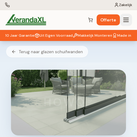
Zakelijk
Offerte
Winkelwagen (
0
items)
10 Jaar Garantie
Uit Eigen Voorraad
Makkelijk Monteren
Made in EU
Terug naar glazen schuifwanden
HOWQ®