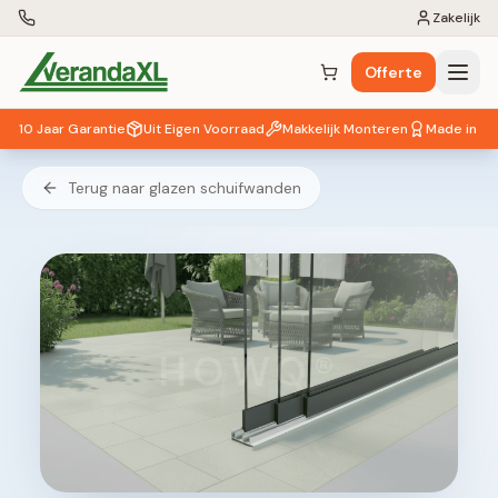
Zakelijk
Offerte
Winkelwagen (
0
items)
10 Jaar Garantie
Uit Eigen Voorraad
Makkelijk Monteren
Made in EU
Terug naar glazen schuifwanden
HOWQ®