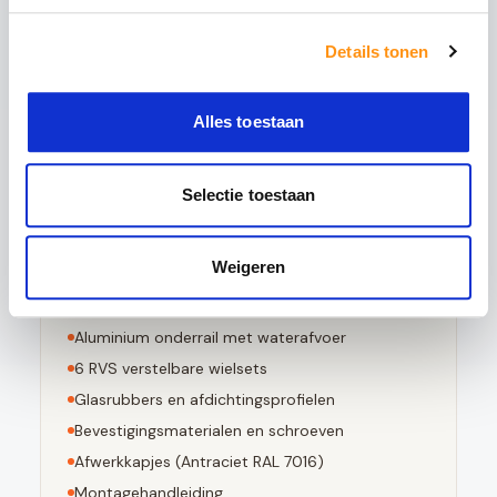
5x sterker is dan gewoon glas
Details tonen
Bestand tegen grote temperatuurverschillen
Bij breuk in kleine stompe stukjes valt
Voldoet aan EN 12150-1 norm
Alles toestaan
Selectie toestaan
Dit pakket bevat
Weigeren
3
stuks 10mm geharde glaspanelen
Aluminium bovenrail (
Antraciet RAL 7016
)
Aluminium onderrail met waterafvoer
6
RVS verstelbare wielsets
Glasrubbers en afdichtingsprofielen
Bevestigingsmaterialen en schroeven
Afwerkkapjes (
Antraciet RAL 7016
)
Montagehandleiding