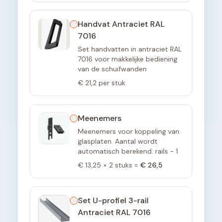
Handvat Antraciet RAL
7016
Set handvatten in antraciet RAL
7016 voor makkelijke bediening
van de schuifwanden
€ 21,2
per stuk
Meenemers
Meenemers voor koppeling van
glasplaten. Aantal wordt
automatisch berekend: rails - 1
€ 13,25
×
2
stuks =
€ 26,5
Set U-profiel 3-rail
Antraciet RAL 7016