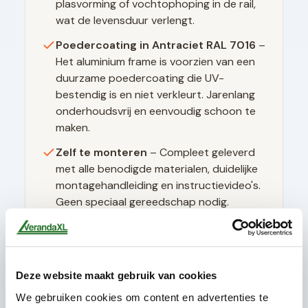
plasvorming of vochtophoping in de rail,
wat de levensduur verlengt.
Poedercoating in
Antraciet RAL 7016
–
Het aluminium frame is voorzien van een
duurzame poedercoating die UV-
bestendig is en niet verkleurt. Jarenlang
onderhoudsvrij en eenvoudig schoon te
maken.
Zelf te monteren
– Compleet geleverd
met alle benodigde materialen, duidelijke
montagehandleiding en instructievideo's.
Geen speciaal gereedschap nodig.
Technische specificaties
Deze website maakt gebruik van cookies
We gebruiken cookies om content en advertenties te
Glasdikte
10mm gehard (ESG)