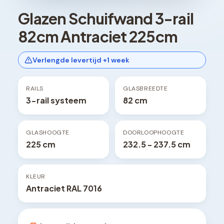
Glazen Schuifwand 3-rail
82cm Antraciet 225cm
Verlengde levertijd +1 week
RAILS
GLASBREEDTE
3-rail systeem
82 cm
GLASHOOGTE
DOORLOOPHOOGTE
225 cm
232.5 - 237.5 cm
KLEUR
Antraciet RAL 7016