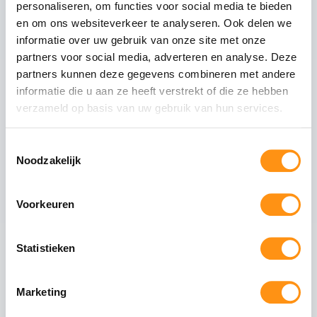
personaliseren, om functies voor social media te bieden
Glastype
Helder glas
en om ons websiteverkeer te analyseren. Ook delen we
Glasranden
Geslepen (niet scherp)
informatie over uw gebruik van onze site met onze
Profielmateriaal
Aluminium 6063-T6
partners voor social media, adverteren en analyse. Deze
Afwerking
Antraciet RAL 7016
partners kunnen deze gegevens combineren met andere
informatie die u aan ze heeft verstrekt of die ze hebben
Wieltype
RVS 304, verstelbaar
verzameld op basis van uw gebruik van hun services.
Aantal rails
3
-rail systeem
Max. paneel gewicht
80 kg per paneel
Toestemmingsselectie
Noodzakelijk
Voorkeuren
Veiligheid van gehard glas
Gehard glas (ESG - Einscheiben-Sicherheitsglas)
Statistieken
ondergaat een speciaal thermisch proces waarbij
het glas wordt verhit tot circa 620°C en
vervolgens snel wordt afgekoeld. Dit creëert een
Marketing
permanente drukspanning in het oppervlak,
waardoor het glas: