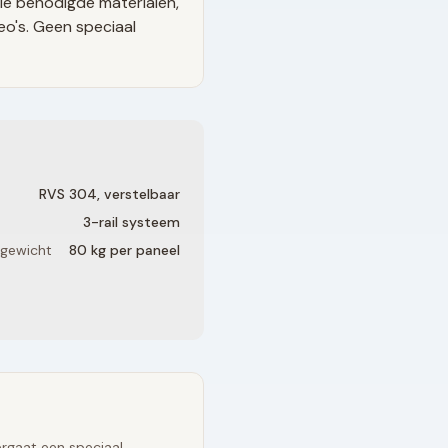
le benodigde materialen,
eo's. Geen speciaal
RVS 304, verstelbaar
3
-rail systeem
 gewicht
80 kg per paneel
rgaat een speciaal