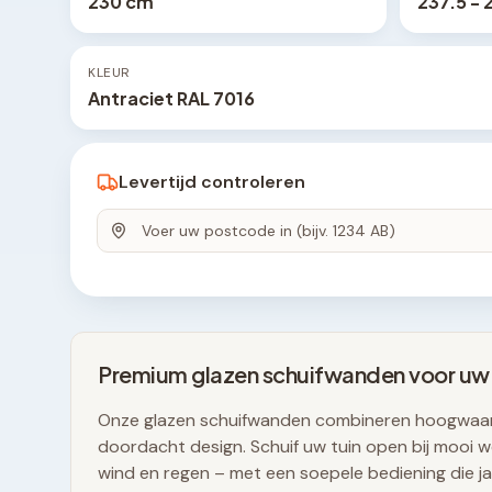
230 cm
237.5 - 
KLEUR
Antraciet RAL 7016
Levertijd controleren
Premium glazen schuifwanden voor uw
Onze glazen schuifwanden combineren hoogwaar
doordacht design. Schuif uw tuin open bij mooi we
wind en regen – met een soepele bediening die j