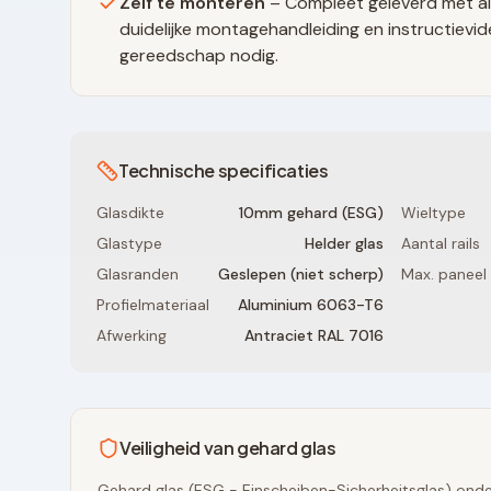
Zelf te monteren
– Compleet geleverd met al
duidelijke montagehandleiding en instructievid
gereedschap nodig.
Technische specificaties
Glasdikte
10mm gehard (ESG)
Wieltype
Glastype
Helder glas
Aantal rails
Glasranden
Geslepen (niet scherp)
Max. paneel
Profielmateriaal
Aluminium 6063-T6
Afwerking
Antraciet RAL 7016
Veiligheid van gehard glas
Gehard glas (ESG - Einscheiben-Sicherheitsglas) onde