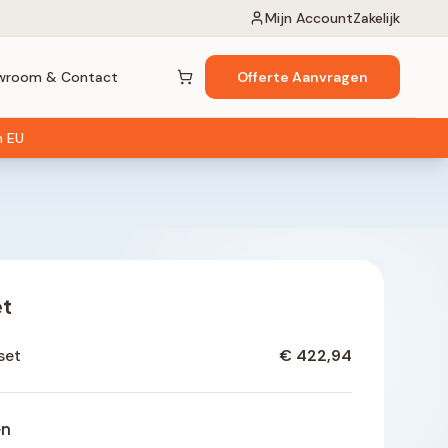
Mijn Account
Zakelijk
wroom & Contact
Offerte Aanvragen
Winkelwagen (
0
items)
n EU
et
set
€ 422,94
en