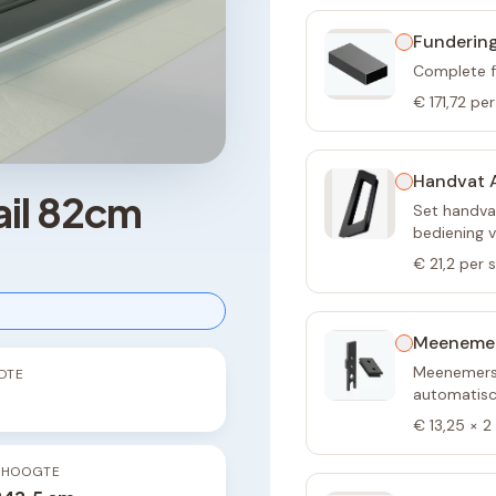
Fundering
Complete f
€ 171,72
per
Handvat A
ail 82cm
Set handvat
bediening 
€ 21,2
per 
Meeneme
Meenemers 
DTE
automatisch
€ 13,25
×
2
PHOOGTE