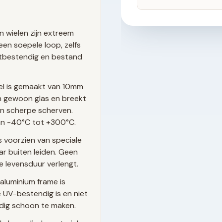
n wielen zijn extreem
een soepele loop, zelfs
estbestendig en bestand
el is gemaakt van 10mm
dan gewoon glas en breekt
van scherpe scherven.
n -40°C tot +300°C.
s voorzien van speciale
r buiten leiden. Geen
e levensduur verlengt.
aluminium frame is
UV-bestendig is en niet
udig schoon te maken.