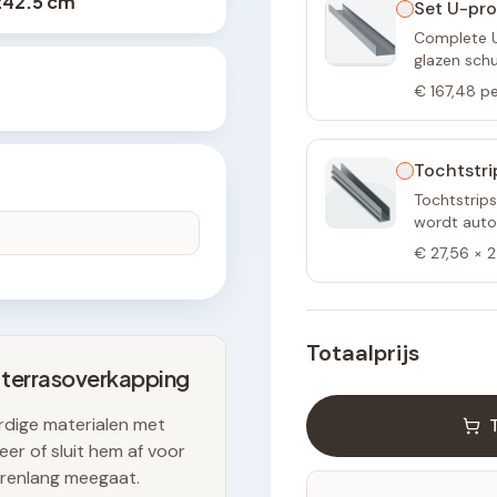
242.5 cm
Set U-pro
Complete U-
glazen sch
€ 167,48
pe
Tochtstri
Tochtstrips
wordt autom
€ 27,56
×
2
Totaalprijs
 terrasoverkapping
dige materialen met
er of sluit hem af voor
arenlang meegaat.