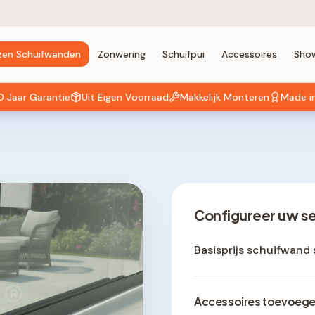
zen Schuifwanden
Zonwering
Schuifpui
Accessoires
Sho
0 Jaar Garantie
Uit Eigen Voorraad
Makkelijk Monteren
Made i
Configureer uw s
Basisprijs schuifwand 
®
Accessoires toevoeg