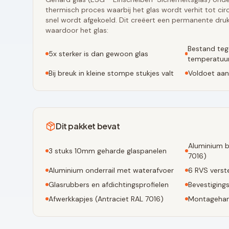
thermisch proces waarbij het glas wordt verhit tot ci
snel wordt afgekoeld. Dit creëert een permanente druk
waardoor het glas:
Bestand teg
5x sterker is dan gewoon glas
temperatuur
Bij breuk in kleine stompe stukjes valt
Voldoet aan
Dit pakket bevat
Aluminium b
3
stuks 10mm geharde glaspanelen
7016
)
Aluminium onderrail met waterafvoer
6
RVS verste
Glasrubbers en afdichtingsprofielen
Bevestiging
Afwerkkapjes (
Antraciet RAL 7016
)
Montagehan