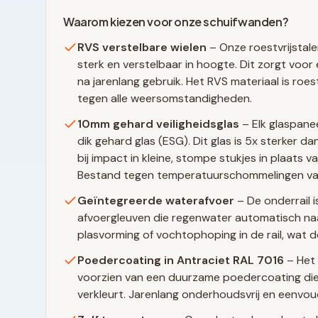
Waarom kiezen voor onze schuifwanden?
RVS verstelbare wielen
– Onze roestvrijstale
sterk en verstelbaar in hoogte. Dit zorgt voor 
na jarenlang gebruik. Het RVS materiaal is ro
tegen alle weersomstandigheden.
10mm gehard veiligheidsglas
– Elk glaspane
dik gehard glas (ESG). Dit glas is 5x sterker 
bij impact in kleine, stompe stukjes in plaats 
Bestand tegen temperatuurschommelingen va
Geïntegreerde waterafvoer
– De onderrail i
afvoergleuven die regenwater automatisch naa
plasvorming of vochtophoping in de rail, wat d
Poedercoating in
Antraciet RAL 7016
– Het 
voorzien van een duurzame poedercoating die 
verkleurt. Jarenlang onderhoudsvrij en eenvo