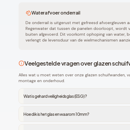
Waterafvoer onderrail
De onderrail is uitgerust met gefreesd afvoergleuven a
Regenwater dat tussen de panelen doorloopt, wordt vi
buiten afgevoerd. Dit voorkomt ophoping van water, be
verlengt de levensduur van de wielmechanismen aanzien
Veelgestelde vragen over glazen schui
Alles wat u moet weten over onze glazen schuifwanden, van
montage en onderhoud.
Wat is gehard veiligheidsglas (ESG)?
Hoe dik is het glas en waarom 10mm?