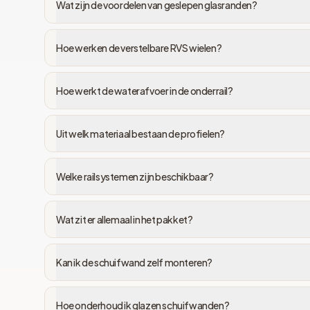
Wat zijn de voordelen van geslepen glasranden?
Hoe werken de verstelbare RVS wielen?
Hoe werkt de waterafvoer in de onderrail?
Uit welk materiaal bestaan de profielen?
Welke railsystemen zijn beschikbaar?
Wat zit er allemaal in het pakket?
Kan ik de schuifwand zelf monteren?
Hoe onderhoud ik glazen schuifwanden?