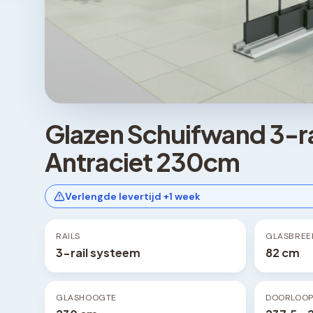
Glazen Schuifwand 3-r
Antraciet 230cm
Verlengde levertijd +1 week
RAILS
GLASBREE
3-rail systeem
82 cm
GLASHOOGTE
DOORLOO