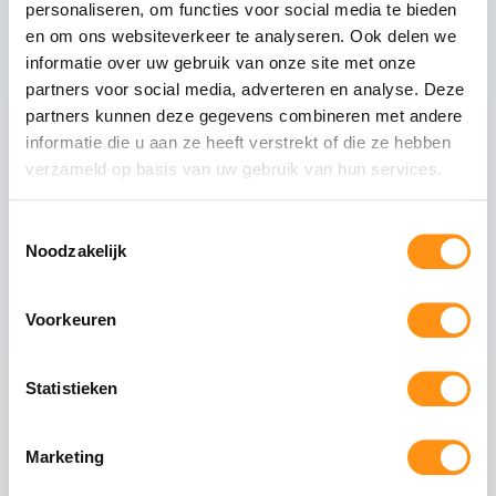
personaliseren, om functies voor social media te bieden
Glastype
Helder glas
en om ons websiteverkeer te analyseren. Ook delen we
Glasranden
Geslepen (niet scherp)
informatie over uw gebruik van onze site met onze
Profielmateriaal
Aluminium 6063-T6
partners voor social media, adverteren en analyse. Deze
Afwerking
Antraciet RAL 7016
partners kunnen deze gegevens combineren met andere
informatie die u aan ze heeft verstrekt of die ze hebben
Wieltype
RVS 304, verstelbaar
verzameld op basis van uw gebruik van hun services.
Aantal rails
3
-rail systeem
Max. paneel gewicht
80 kg per paneel
Toestemmingsselectie
Noodzakelijk
Voorkeuren
Veiligheid van gehard glas
Gehard glas (ESG - Einscheiben-Sicherheitsglas)
Statistieken
ondergaat een speciaal thermisch proces waarbij
het glas wordt verhit tot circa 620°C en
vervolgens snel wordt afgekoeld. Dit creëert een
Marketing
permanente drukspanning in het oppervlak,
waardoor het glas: