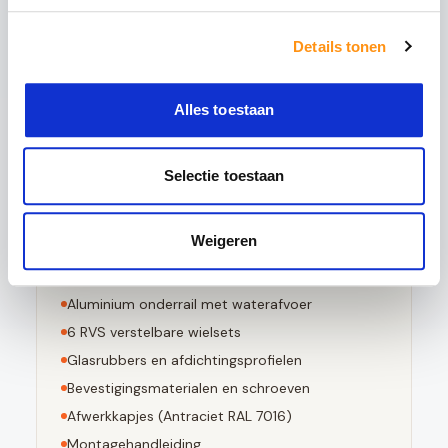
5x sterker is dan gewoon glas
Details tonen
Bestand tegen grote temperatuurverschillen
Bij breuk in kleine stompe stukjes valt
Voldoet aan EN 12150-1 norm
Alles toestaan
Selectie toestaan
Dit pakket bevat
Weigeren
3
stuks 10mm geharde glaspanelen
Aluminium bovenrail (
Antraciet RAL 7016
)
Aluminium onderrail met waterafvoer
6
RVS verstelbare wielsets
Glasrubbers en afdichtingsprofielen
Bevestigingsmaterialen en schroeven
Afwerkkapjes (
Antraciet RAL 7016
)
Montagehandleiding