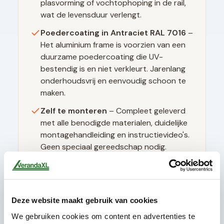
plasvorming of vochtophoping in de rail,
wat de levensduur verlengt.
Poedercoating in
Antraciet RAL 7016
–
Het aluminium frame is voorzien van een
duurzame poedercoating die UV-
bestendig is en niet verkleurt. Jarenlang
onderhoudsvrij en eenvoudig schoon te
maken.
Zelf te monteren
– Compleet geleverd
met alle benodigde materialen, duidelijke
montagehandleiding en instructievideo's.
Geen speciaal gereedschap nodig.
Technische specificaties
Deze website maakt gebruik van cookies
We gebruiken cookies om content en advertenties te
Glasdikte
10mm gehard (ESG)