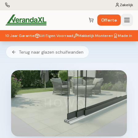
Zakelijk
Offerte
Winkelwagen (
0
items)
10 Jaar Garantie
Uit Eigen Voorraad
Makkelijk Monteren
Made in EU
Terug naar glazen schuifwanden
HOWQ®