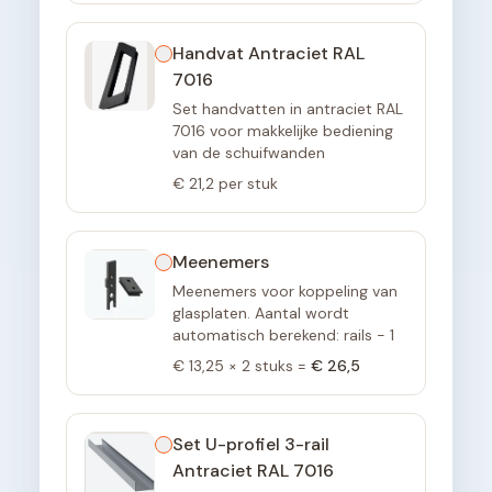
Handvat Antraciet RAL
7016
Set handvatten in antraciet RAL
7016 voor makkelijke bediening
van de schuifwanden
€ 21,2
per stuk
Meenemers
Meenemers voor koppeling van
glasplaten. Aantal wordt
automatisch berekend: rails - 1
€ 13,25
×
2
stuks =
€ 26,5
Set U-profiel 3-rail
Antraciet RAL 7016