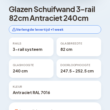
Glazen Schuifwand 3-rail
82cm Antraciet 240cm
Verlengde levertijd +1 week
RAILS
GLASBREEDTE
3-rail systeem
82 cm
GLASHOOGTE
DOORLOOPHOOGTE
240 cm
247.5 - 252.5 cm
KLEUR
Antraciet RAL 7016