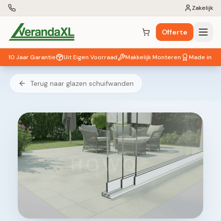
Zakelijk
Offerte
Winkelwagen (
0
items)
10 Jaar Garantie
Uit Eigen Voorraad
Makkelijk Monteren
Made in EU
Terug naar glazen schuifwanden
HOWQ®