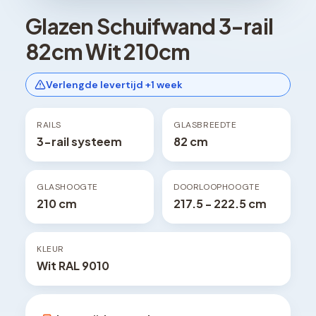
Glazen Schuifwand 3-rail
82cm Wit 210cm
Verlengde levertijd +1 week
RAILS
GLASBREEDTE
3-rail systeem
82 cm
GLASHOOGTE
DOORLOOPHOOGTE
210 cm
217.5 - 222.5 cm
KLEUR
Wit RAL 9010