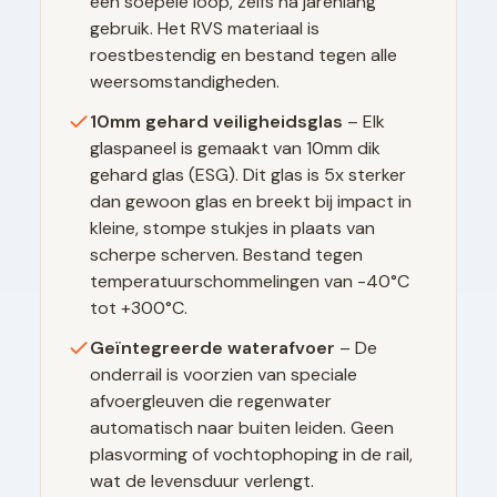
een soepele loop, zelfs na jarenlang
gebruik. Het RVS materiaal is
roestbestendig en bestand tegen alle
weersomstandigheden.
10mm gehard veiligheidsglas
– Elk
glaspaneel is gemaakt van 10mm dik
gehard glas (ESG). Dit glas is 5x sterker
dan gewoon glas en breekt bij impact in
kleine, stompe stukjes in plaats van
scherpe scherven. Bestand tegen
temperatuurschommelingen van -40°C
tot +300°C.
Geïntegreerde waterafvoer
– De
onderrail is voorzien van speciale
afvoergleuven die regenwater
automatisch naar buiten leiden. Geen
plasvorming of vochtophoping in de rail,
wat de levensduur verlengt.