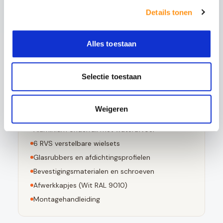
Bestand tegen grote temperatuurverschillen
Details tonen
Bij breuk in kleine stompe stukjes valt
Voldoet aan EN 12150-1 norm
Alles toestaan
Selectie toestaan
Dit pakket bevat
3
stuks 10mm geharde glaspanelen
Weigeren
Aluminium bovenrail (
Wit RAL 9010
)
Aluminium onderrail met waterafvoer
6
RVS verstelbare wielsets
Glasrubbers en afdichtingsprofielen
Bevestigingsmaterialen en schroeven
Afwerkkapjes (
Wit RAL 9010
)
Montagehandleiding