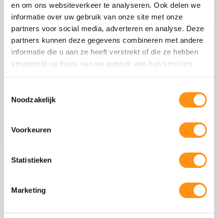
Glasranden
Geslepen (niet scherp)
en om ons websiteverkeer te analyseren. Ook delen we
Profielmateriaal
Aluminium 6063-T6
informatie over uw gebruik van onze site met onze
Afwerking
Wit RAL 9010
partners voor social media, adverteren en analyse. Deze
partners kunnen deze gegevens combineren met andere
Wieltype
RVS 304, verstelbaar
informatie die u aan ze heeft verstrekt of die ze hebben
Aantal rails
3
-rail systeem
verzameld op basis van uw gebruik van hun services.
Max. paneel gewicht
80 kg per paneel
Toestemmingsselectie
Noodzakelijk
Veiligheid van gehard glas
Voorkeuren
Gehard glas (ESG - Einscheiben-Sicherheitsglas)
ondergaat een speciaal thermisch proces waarbij
Statistieken
het glas wordt verhit tot circa 620°C en
vervolgens snel wordt afgekoeld. Dit creëert een
permanente drukspanning in het oppervlak,
waardoor het glas:
Marketing
5x sterker is dan gewoon glas