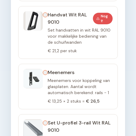
Handvat Wit RAL
Nog
1
!
9010
Set handvatten in wit RAL 9010
voor makkelijke bediening van
de schuifwanden
€ 21,2
per stuk
Meenemers
Meenemers voor koppeling van
glasplaten. Aantal wordt
automatisch berekend: rails - 1
€ 13,25
×
2
stuks =
€ 26,5
Set U-profiel 3-rail Wit RAL
9010