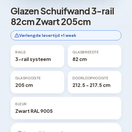
Glazen Schuifwand 3-rail
82cm Zwart 205cm
Verlengde levertijd +1 week
RAILS
GLASBREEDTE
3-rail systeem
82 cm
GLASHOOGTE
DOORLOOPHOOGTE
205 cm
212.5 - 217.5 cm
KLEUR
Zwart RAL 9005