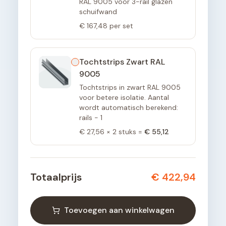
RAL 9005 voor 3-rail glazen
schuifwand
€ 167,48
per set
Tochtstrips Zwart RAL
9005
Tochtstrips in zwart RAL 9005
voor betere isolatie. Aantal
wordt automatisch berekend:
rails - 1
€ 27,56
×
2
stuks =
€ 55,12
Totaalprijs
€ 422,94
Toevoegen aan winkelwagen