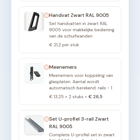
Handvat Zwart RAL 9005
Set handvatten in zwart RAL
9005 voor makkelijke bediening
van de schuifwanden
€ 21,2
per stuk
Meenemers
Meenemers voor koppeling van
glasplaten. Aantal wordt
automatisch berekend: rails - 1
€ 13,25
×
2
stuks =
€ 26,5
Set U-profiel 3-rail Zwart
RAL 9005
Complete U-profiel set in zwart