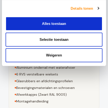
Bestand tegen grote temperatuurverschillen
Details tonen
Bij breuk in kleine stompe stukjes valt
Voldoet aan EN 12150-1 norm
Alles toestaan
Selectie toestaan
Dit pakket bevat
3
stuks 10mm geharde glaspanelen
Weigeren
Aluminium bovenrail (
Zwart RAL 9005
)
Aluminium onderrail met waterafvoer
6
RVS verstelbare wielsets
Glasrubbers en afdichtingsprofielen
Bevestigingsmaterialen en schroeven
Afwerkkapjes (
Zwart RAL 9005
)
Montagehandleiding