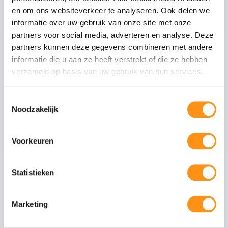
en om ons websiteverkeer te analyseren. Ook delen we
Glasranden
Geslepen (niet scherp)
informatie over uw gebruik van onze site met onze
Profielmateriaal
Aluminium 6063-T6
partners voor social media, adverteren en analyse. Deze
Afwerking
Zwart RAL 9005
partners kunnen deze gegevens combineren met andere
Wieltype
RVS 304, verstelbaar
informatie die u aan ze heeft verstrekt of die ze hebben
verzameld op basis van uw gebruik van hun services.
Aantal rails
3
-rail systeem
Max. paneel gewicht
80 kg per paneel
Toestemmingsselectie
Noodzakelijk
Veiligheid van gehard glas
Voorkeuren
Gehard glas (ESG - Einscheiben-Sicherheitsglas)
ondergaat een speciaal thermisch proces waarbij
Statistieken
het glas wordt verhit tot circa 620°C en
vervolgens snel wordt afgekoeld. Dit creëert een
permanente drukspanning in het oppervlak,
Marketing
waardoor het glas:
5x sterker is dan gewoon glas