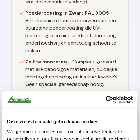
wat de levensduur verlengt.
Poedercoating in
Zwart RAL 9005
–
Het aluminium frame is voorzien van een
duurzame poedercoating die UV-
bestendig is en niet verkleurt. Jarenlang
onderhoudsvrij en eenvoudig schoon te
maken.
Zelf te monteren
– Compleet geleverd
met alle benodigde materialen, duidelijke
montagehandleiding en instructievideo's.
Geen speciaal gereedschap nodig.
Technische specificaties
Deze website maakt gebruik van cookies
Glasdikte
10mm gehard (ESG)
We gebruiken cookies om content en advertenties te
Glastype
Helder glas
personaliseren, om functies voor social media te bieden