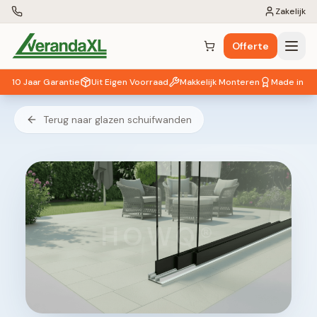
Zakelijk
Offerte
Winkelwagen (
0
items)
10 Jaar Garantie
Uit Eigen Voorraad
Makkelijk Monteren
Made in EU
Terug naar glazen schuifwanden
HOWQ®