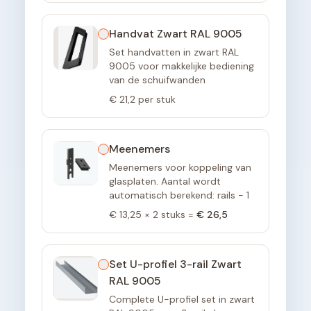
Handvat Zwart RAL 9005
Set handvatten in zwart RAL
9005 voor makkelijke bediening
van de schuifwanden
€ 21,2
per stuk
Meenemers
Meenemers voor koppeling van
glasplaten. Aantal wordt
automatisch berekend: rails - 1
€ 13,25
×
2
stuks =
€ 26,5
Set U-profiel 3-rail Zwart
RAL 9005
Complete U-profiel set in zwart