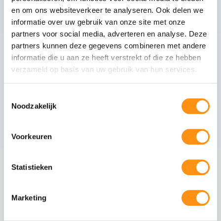
en om ons websiteverkeer te analyseren. Ook delen we
Glasranden
Geslepen (niet scherp)
informatie over uw gebruik van onze site met onze
Profielmateriaal
Aluminium 6063-T6
partners voor social media, adverteren en analyse. Deze
Afwerking
Zwart RAL 9005
partners kunnen deze gegevens combineren met andere
Wieltype
RVS 304, verstelbaar
informatie die u aan ze heeft verstrekt of die ze hebben
verzameld op basis van uw gebruik van hun services.
Aantal rails
3
-rail systeem
Max. paneel gewicht
80 kg per paneel
Toestemmingsselectie
Noodzakelijk
Veiligheid van gehard glas
Voorkeuren
Gehard glas (ESG - Einscheiben-Sicherheitsglas)
ondergaat een speciaal thermisch proces waarbij
Statistieken
het glas wordt verhit tot circa 620°C en
vervolgens snel wordt afgekoeld. Dit creëert een
permanente drukspanning in het oppervlak,
Marketing
waardoor het glas:
5x sterker is dan gewoon glas