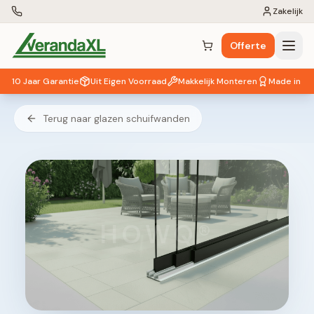
Zakelijk
Offerte
Winkelwagen (
0
items)
10 Jaar Garantie
Uit Eigen Voorraad
Makkelijk Monteren
Made in EU
Terug naar glazen schuifwanden
HOWQ®