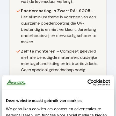
wat de levensduur verlengt.
Poedercoating in
Zwart RAL 9005
–
Het aluminium frame is voorzien van een
duurzame poedercoating die UV-
bestendig is en niet verkleurt. Jarenlang
onderhoudsvrij en eenvoudig schoon te
maken.
Zelf te monteren
– Compleet geleverd
met alle benodigde materialen, duidelijke
montagehandleiding en instructievideo's.
Geen speciaal gereedschap nodig.
Technische specificaties
Deze website maakt gebruik van cookies
Glasdikte
10mm gehard (ESG)
We gebruiken cookies om content en advertenties te
Glastype
Helder glas
personaliseren, om functies voor social media te bieden