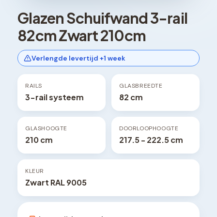
Glazen Schuifwand 3-rail
82cm Zwart 210cm
Verlengde levertijd +1 week
RAILS
GLASBREEDTE
3-rail systeem
82 cm
GLASHOOGTE
DOORLOOPHOOGTE
210 cm
217.5 - 222.5 cm
KLEUR
Zwart RAL 9005