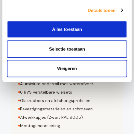
Bestand tegen grote temperatuurverschillen
Details tonen
Bij breuk in kleine stompe stukjes valt
Voldoet aan EN 12150-1 norm
Alles toestaan
Selectie toestaan
Dit pakket bevat
3
stuks 10mm geharde glaspanelen
Weigeren
Aluminium bovenrail (
Zwart RAL 9005
)
Aluminium onderrail met waterafvoer
6
RVS verstelbare wielsets
Glasrubbers en afdichtingsprofielen
Bevestigingsmaterialen en schroeven
Afwerkkapjes (
Zwart RAL 9005
)
Montagehandleiding