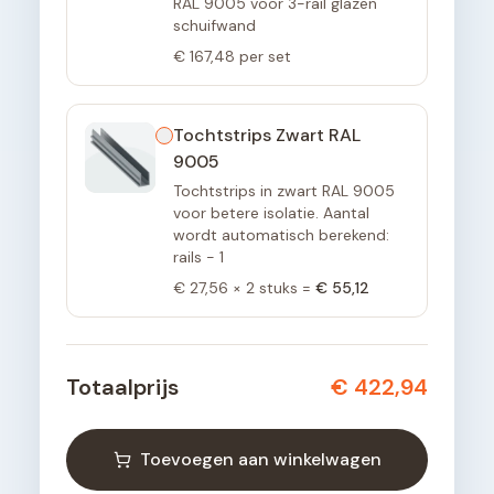
RAL 9005 voor 3-rail glazen
schuifwand
€ 167,48
per set
Tochtstrips Zwart RAL
9005
Tochtstrips in zwart RAL 9005
voor betere isolatie. Aantal
wordt automatisch berekend:
rails - 1
€ 27,56
×
2
stuks =
€ 55,12
Totaalprijs
€ 422,94
Toevoegen aan winkelwagen