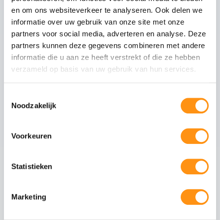
en om ons websiteverkeer te analyseren. Ook delen we
Glasranden
Geslepen (niet scherp)
informatie over uw gebruik van onze site met onze
Profielmateriaal
Aluminium 6063-T6
partners voor social media, adverteren en analyse. Deze
Afwerking
Zwart RAL 9005
partners kunnen deze gegevens combineren met andere
Wieltype
RVS 304, verstelbaar
informatie die u aan ze heeft verstrekt of die ze hebben
verzameld op basis van uw gebruik van hun services.
Aantal rails
4
-rail systeem
Max. paneel gewicht
80 kg per paneel
Toestemmingsselectie
Noodzakelijk
Veiligheid van gehard glas
Voorkeuren
Gehard glas (ESG - Einscheiben-Sicherheitsglas)
ondergaat een speciaal thermisch proces waarbij
Statistieken
het glas wordt verhit tot circa 620°C en
vervolgens snel wordt afgekoeld. Dit creëert een
permanente drukspanning in het oppervlak,
Marketing
waardoor het glas:
5x sterker is dan gewoon glas