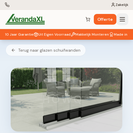
Zakelijk
Offerte
Winkelwagen (
0
items)
10 Jaar Garantie
Uit Eigen Voorraad
Makkelijk Monteren
Made in EU
Terug naar glazen schuifwanden
HOWQ®