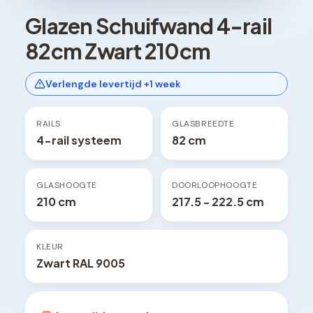
Glazen Schuifwand 4-rail
82cm Zwart 210cm
Verlengde levertijd +1 week
RAILS
GLASBREEDTE
4-rail systeem
82 cm
GLASHOOGTE
DOORLOOPHOOGTE
210 cm
217.5 - 222.5 cm
KLEUR
Zwart RAL 9005