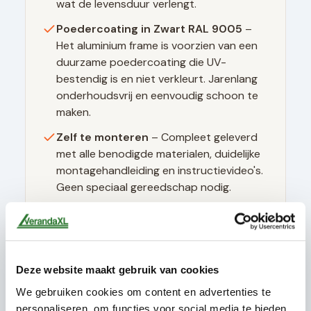
wat de levensduur verlengt.
Poedercoating in
Zwart RAL 9005
–
Het aluminium frame is voorzien van een
duurzame poedercoating die UV-
bestendig is en niet verkleurt. Jarenlang
onderhoudsvrij en eenvoudig schoon te
maken.
Zelf te monteren
– Compleet geleverd
met alle benodigde materialen, duidelijke
montagehandleiding en instructievideo's.
Geen speciaal gereedschap nodig.
Technische specificaties
Deze website maakt gebruik van cookies
Glasdikte
10mm gehard (ESG)
We gebruiken cookies om content en advertenties te
Glastype
Helder glas
personaliseren, om functies voor social media te bieden