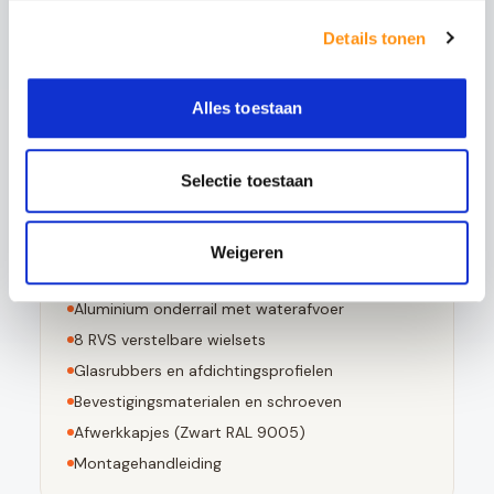
Bestand tegen grote temperatuurverschillen
Details tonen
Bij breuk in kleine stompe stukjes valt
Voldoet aan EN 12150-1 norm
Alles toestaan
Selectie toestaan
Dit pakket bevat
4
stuks 10mm geharde glaspanelen
Weigeren
Aluminium bovenrail (
Zwart RAL 9005
)
Aluminium onderrail met waterafvoer
8
RVS verstelbare wielsets
Glasrubbers en afdichtingsprofielen
Bevestigingsmaterialen en schroeven
Afwerkkapjes (
Zwart RAL 9005
)
Montagehandleiding