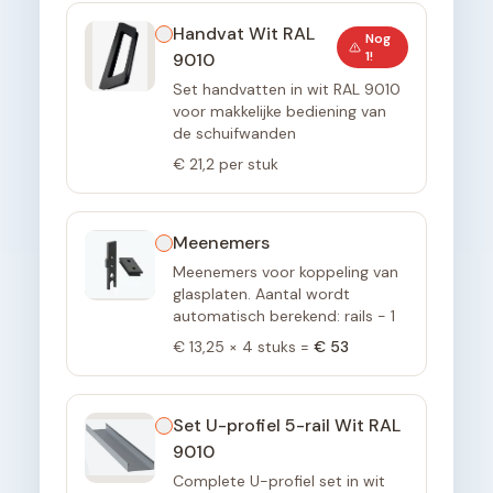
Handvat Wit RAL
Nog
1
!
9010
Set handvatten in wit RAL 9010
voor makkelijke bediening van
de schuifwanden
€ 21,2
per stuk
Meenemers
Meenemers voor koppeling van
glasplaten. Aantal wordt
automatisch berekend: rails - 1
€ 13,25
×
4
stuks =
€ 53
Set U-profiel 5-rail Wit RAL
9010
Complete U-profiel set in wit