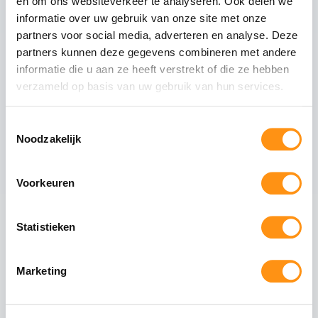
en om ons websiteverkeer te analyseren. Ook delen we
Profielmateriaal
Aluminium 6063-T6
informatie over uw gebruik van onze site met onze
Afwerking
Wit RAL 9010
partners voor social media, adverteren en analyse. Deze
partners kunnen deze gegevens combineren met andere
Wieltype
RVS 304, verstelbaar
informatie die u aan ze heeft verstrekt of die ze hebben
Aantal rails
5
-rail systeem
verzameld op basis van uw gebruik van hun services.
Max. paneel gewicht
80 kg per paneel
Toestemmingsselectie
Noodzakelijk
Veiligheid van gehard glas
Voorkeuren
Gehard glas (ESG - Einscheiben-Sicherheitsglas)
ondergaat een speciaal thermisch proces waarbij
het glas wordt verhit tot circa 620°C en
Statistieken
vervolgens snel wordt afgekoeld. Dit creëert een
permanente drukspanning in het oppervlak,
waardoor het glas:
Marketing
5x sterker is dan gewoon glas
Bestand tegen grote temperatuurverschillen