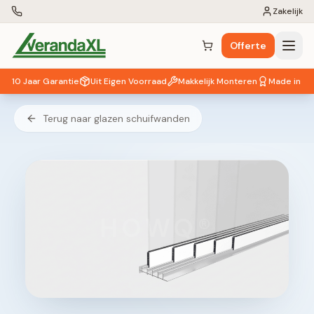
Zakelijk
Offerte
Winkelwagen (
0
items)
10 Jaar Garantie
Uit Eigen Voorraad
Makkelijk Monteren
Made in EU
Terug naar glazen schuifwanden
HOWQ®