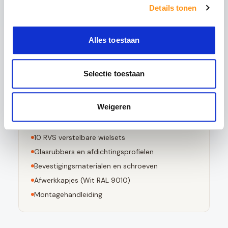
Bij breuk in kleine stompe stukjes valt
Details tonen
Voldoet aan EN 12150-1 norm
Alles toestaan
Selectie toestaan
Dit pakket bevat
5
stuks 10mm geharde glaspanelen
Weigeren
Aluminium bovenrail (
Wit RAL 9010
)
Aluminium onderrail met waterafvoer
10
RVS verstelbare wielsets
Glasrubbers en afdichtingsprofielen
Bevestigingsmaterialen en schroeven
Afwerkkapjes (
Wit RAL 9010
)
Montagehandleiding