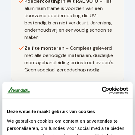
Poedercoating in
Wit RAL 9010
– Het
aluminium frame is voorzien van een
duurzame poedercoating die UV-
bestendig is en niet verkleurt. Jarenlang
onderhoudsvrij en eenvoudig schoon te
maken.
Zelf te monteren
– Compleet geleverd
met alle benodigde materialen, duidelijke
montagehandleiding en instructievideo's.
Geen speciaal gereedschap nodig.
Technische specificaties
Deze website maakt gebruik van cookies
Glasdikte
10mm gehard (ESG)
We gebruiken cookies om content en advertenties te
Glastype
Helder glas
personaliseren, om functies voor social media te bieden
Glasranden
Geslepen (niet scherp)