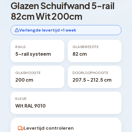
Glazen Schuifwand 5-rail
82cm Wit 200cm
Verlengde levertijd +1 week
RAILS
GLASBREEDTE
5-rail systeem
82 cm
GLASHOOGTE
DOORLOOPHOOGTE
200 cm
207.5 - 212.5 cm
KLEUR
Wit RAL 9010
Levertijd controleren