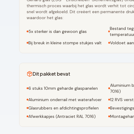
thermisch proces waarbij het glas wordt verhit tot ci
snel wordt afgekoeld. Dit creëert een permanente druk
waardoor het glas:
Bestand teg
5x sterker is dan gewoon glas
temperatuur
Bij breuk in kleine stompe stukjes valt
Voldoet aan
Dit pakket bevat
Aluminium b
6
stuks 10mm geharde glaspanelen
7016
)
Aluminium onderrail met waterafvoer
12
RVS verst
Glasrubbers en afdichtingsprofielen
Bevestiging
Afwerkkapjes (
Antraciet RAL 7016
)
Montagehan