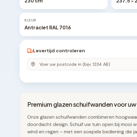
230 cm
237.5 - 
KLEUR
Antraciet RAL 7016
Levertijd controleren
Premium glazen schuifwanden voor uw
Onze glazen schuifwanden combineren hoogwaar
doordacht design. Schuif uw tuin open bij mooi we
wind en regen – met een soepele bediening die j