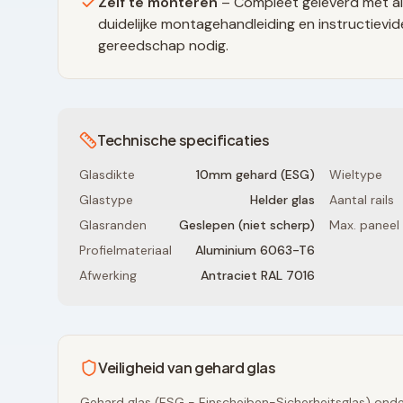
Zelf te monteren
– Compleet geleverd met al
duidelijke montagehandleiding en instructievid
gereedschap nodig.
Technische specificaties
Glasdikte
10mm gehard (ESG)
Wieltype
Glastype
Helder glas
Aantal rails
Glasranden
Geslepen (niet scherp)
Max. paneel
Profielmateriaal
Aluminium 6063-T6
Afwerking
Antraciet RAL 7016
Veiligheid van gehard glas
Gehard glas (ESG - Einscheiben-Sicherheitsglas) onde