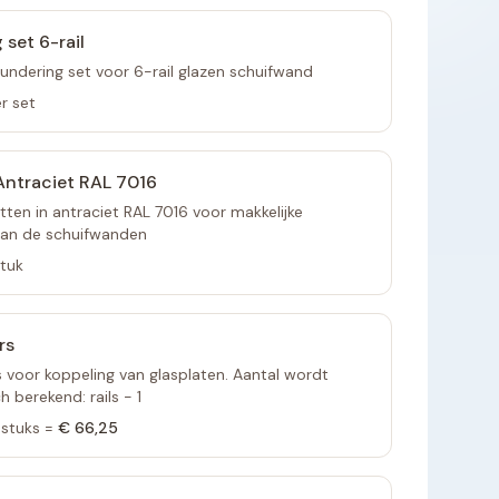
 set 6-rail
undering set voor 6-rail glazen schuifwand
r set
ntraciet RAL 7016
ten in antraciet RAL 7016 voor makkelijke
van de schuifwanden
stuk
rs
voor koppeling van glasplaten. Aantal wordt
 berekend: rails - 1
stuks =
€ 66,25