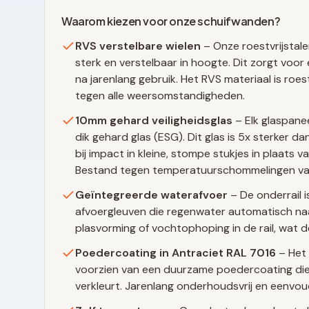
Waarom kiezen voor onze schuifwanden?
RVS verstelbare wielen
– Onze roestvrijstale
sterk en verstelbaar in hoogte. Dit zorgt voor 
na jarenlang gebruik. Het RVS materiaal is ro
tegen alle weersomstandigheden.
10mm gehard veiligheidsglas
– Elk glaspane
dik gehard glas (ESG). Dit glas is 5x sterker 
bij impact in kleine, stompe stukjes in plaats 
Bestand tegen temperatuurschommelingen va
Geïntegreerde waterafvoer
– De onderrail i
afvoergleuven die regenwater automatisch naa
plasvorming of vochtophoping in de rail, wat d
Poedercoating in
Antraciet RAL 7016
– Het 
voorzien van een duurzame poedercoating die 
verkleurt. Jarenlang onderhoudsvrij en eenvo