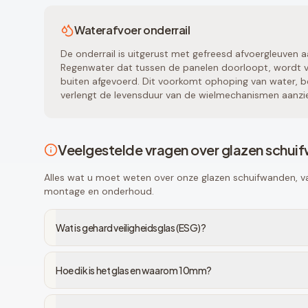
Waterafvoer onderrail
De onderrail is uitgerust met gefreesd afvoergleuven a
Regenwater dat tussen de panelen doorloopt, wordt vi
buiten afgevoerd. Dit voorkomt ophoping van water, be
verlengt de levensduur van de wielmechanismen aanzien
Veelgestelde vragen over glazen schui
Alles wat u moet weten over onze glazen schuifwanden, van
montage en onderhoud.
Wat is gehard veiligheidsglas (ESG)?
Hoe dik is het glas en waarom 10mm?