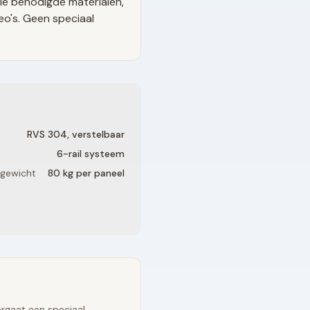
le benodigde materialen,
eo's. Geen speciaal
RVS 304, verstelbaar
6
-rail systeem
 gewicht
80 kg per paneel
rgaat een speciaal