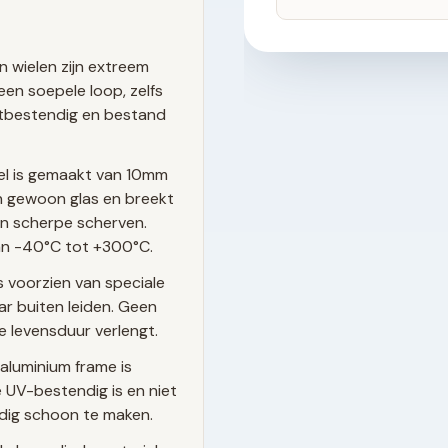
n wielen zijn extreem
een soepele loop, zelfs
estbestendig en bestand
el is gemaakt van 10mm
dan gewoon glas en breekt
van scherpe scherven.
n -40°C tot +300°C.
s voorzien van speciale
r buiten leiden. Geen
e levensduur verlengt.
aluminium frame is
UV-bestendig is en niet
udig schoon te maken.