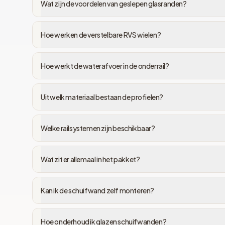
Wat zijn de voordelen van geslepen glasranden?
Hoe werken de verstelbare RVS wielen?
Hoe werkt de waterafvoer in de onderrail?
Uit welk materiaal bestaan de profielen?
Welke railsystemen zijn beschikbaar?
Wat zit er allemaal in het pakket?
Kan ik de schuifwand zelf monteren?
Hoe onderhoud ik glazen schuifwanden?