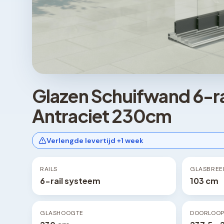
Glazen Schuifwand 6-r
Antraciet 230cm
Verlengde levertijd +1 week
RAILS
GLASBREE
6-rail systeem
103 cm
GLASHOOGTE
DOORLOO