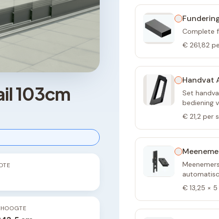
Fundering
Complete f
€ 261,82
pe
Handvat A
ail 103cm
Set handvat
bediening 
€ 21,2
per 
Meeneme
Meenemers 
DTE
automatisch
€ 13,25
×
5
PHOOGTE