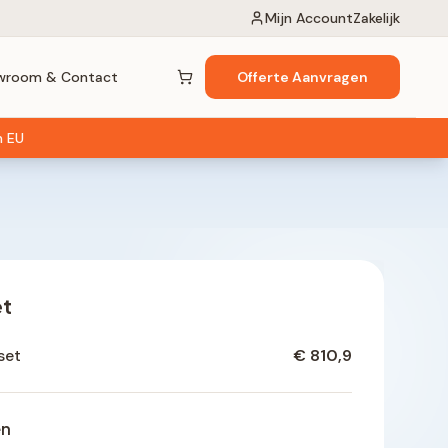
Mijn Account
Zakelijk
wroom & Contact
Offerte Aanvragen
Winkelwagen (
0
items)
n EU
et
set
€ 810,9
en