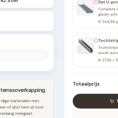
242.5 cm
Set U-pro
Complete U-
glazen sch
€ 244,86
p
Tochtstri
Tochtstrips
wordt autom
€ 27,56
×
5
Totaalprijs
 terrasoverkapping
dige materialen met
er of sluit hem af voor
arenlang meegaat.