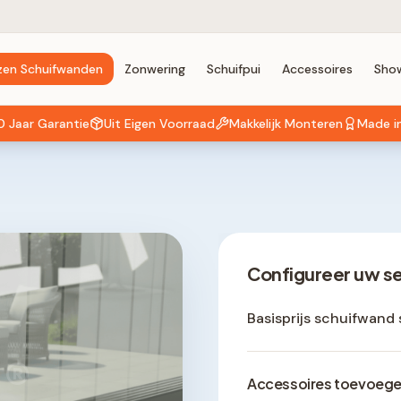
zen Schuifwanden
Zonwering
Schuifpui
Accessoires
Sho
0 Jaar Garantie
Uit Eigen Voorraad
Makkelijk Monteren
Made i
Configureer uw s
Basisprijs schuifwand 
®
Accessoires toevoeg