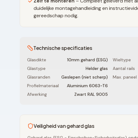
Zelf te monteren
– Compleet geleverd met al
duidelijke montagehandleiding en instructievid
gereedschap nodig.
Technische specificaties
Glasdikte
10mm gehard (ESG)
Wieltype
Glastype
Helder glas
Aantal rails
Glasranden
Geslepen (niet scherp)
Max. paneel
Profielmateriaal
Aluminium 6063-T6
Afwerking
Zwart RAL 9005
Veiligheid van gehard glas
Gehard glas (ESG - Einscheiben-Sicherheitsglas) onde