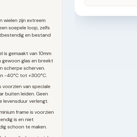
n wielen zijn extreem
een soepele loop, zelfs
estbestendig en bestand
el is gemaakt van 10mm
dan gewoon glas en breekt
van scherpe scherven.
n -40°C tot +300°C.
s voorzien van speciale
r buiten leiden. Geen
e levensduur verlengt.
minium frame is voorzien
ndig is en niet
udig schoon te maken.