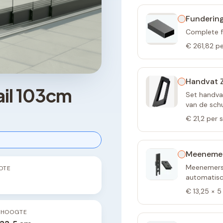
Fundering
Complete f
€ 261,82
pe
Handvat 
ail 103cm
Set handva
van de sch
€ 21,2
per 
Meeneme
Meenemers 
DTE
automatisch
€ 13,25
×
5
PHOOGTE