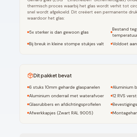
thermisch proces waarbij het glas wordt verhit tot ci
snel wordt afgekoeld. Dit creëert een permanente druk
waardoor het glas:
Bestand teg
5x sterker is dan gewoon glas
temperatuur
Bij breuk in kleine stompe stukjes valt
Voldoet aan
Dit pakket bevat
6
stuks 10mm geharde glaspanelen
Aluminium b
Aluminium onderrail met waterafvoer
12
RVS verst
Glasrubbers en afdichtingsprofielen
Bevestiging
Afwerkkapjes (
Zwart RAL 9005
)
Montagehan