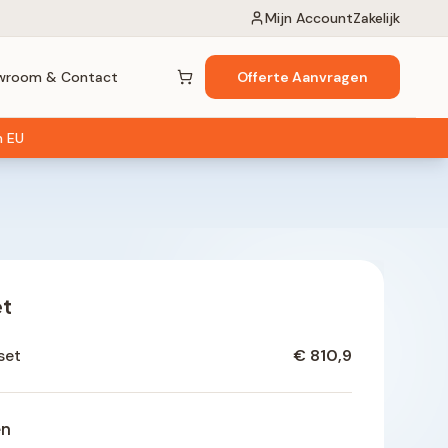
Mijn Account
Zakelijk
wroom & Contact
Offerte Aanvragen
Winkelwagen (
0
items)
n EU
et
set
€ 810,9
en