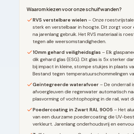
Waarom kiezen voor onze schuifwanden?
RVS verstelbare wielen
– Onze roestvrijstale
sterk en verstelbaar in hoogte. Dit zorgt voor 
na jarenlang gebruik. Het RVS materiaal is ro
tegen alle weersomstandigheden.
10mm gehard veiligheidsglas
– Elk glaspane
dik gehard glas (ESG). Dit glas is 5x sterker 
bij impact in kleine, stompe stukjes in plaats 
Bestand tegen temperatuurschommelingen va
Geïntegreerde waterafvoer
– De onderrail i
afvoergleuven die regenwater automatisch naa
plasvorming of vochtophoping in de rail, wat d
Poedercoating in
Zwart RAL 9005
– Het alu
van een duurzame poedercoating die UV-beste
verkleurt. Jarenlang onderhoudsvrij en eenvo