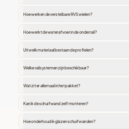
Hoe werken de verstelbare RVS wielen?
Hoe werkt de waterafvoer in de onderrail?
Uit welk materiaal bestaan de profielen?
Welke railsystemen zijn beschikbaar?
Wat zit er allemaal in het pakket?
Kan ik de schuifwand zelf monteren?
Hoe onderhoud ik glazen schuifwanden?