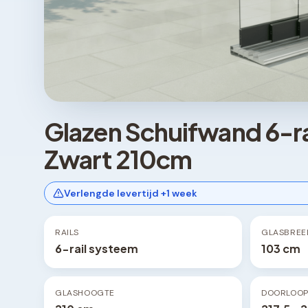
Glazen Schuifwand 6-r
Zwart 210cm
Verlengde levertijd +1 week
RAILS
GLASBREE
6-rail systeem
103 cm
GLASHOOGTE
DOORLOO