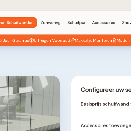
zen Schuifwanden
Zonwering
Schuifpui
Accessoires
Sho
0 Jaar Garantie
Uit Eigen Voorraad
Makkelijk Monteren
Made i
Configureer uw s
Basisprijs schuifwand 
®
Accessoires toevoeg