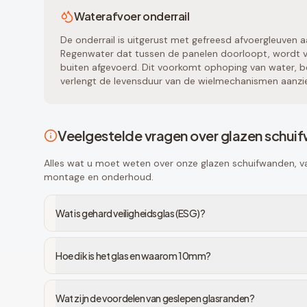
Waterafvoer onderrail
De onderrail is uitgerust met gefreesd afvoergleuven a
Regenwater dat tussen de panelen doorloopt, wordt vi
buiten afgevoerd. Dit voorkomt ophoping van water, be
verlengt de levensduur van de wielmechanismen aanzien
Veelgestelde vragen over glazen schui
Alles wat u moet weten over onze glazen schuifwanden, van
montage en onderhoud.
Wat is gehard veiligheidsglas (ESG)?
Hoe dik is het glas en waarom 10mm?
Wat zijn de voordelen van geslepen glasranden?