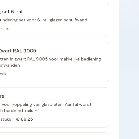
 set 6-rail
undering set voor 6-rail glazen schuifwand
r set
Zwart RAL 9005
tten in zwart RAL 9005 voor makkelijke bediening
uifwanden
stuk
rs
voor koppeling van glasplaten. Aantal wordt
 berekend: rails - 1
stuks =
€ 66,25