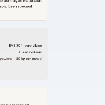
le benodigde materialen,
eo's. Geen speciaal
RVS 304, verstelbaar
6
-rail systeem
 gewicht
80 kg per paneel
rgaat een speciaal