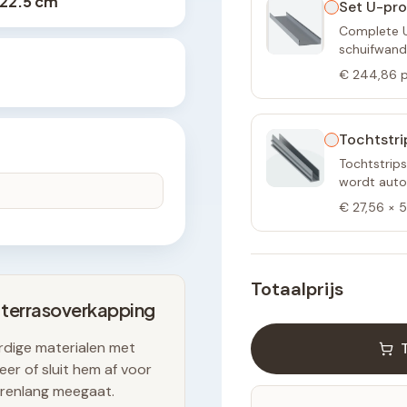
222.5 cm
Set U-pro
Complete U-
schuifwand
€ 244,86
p
Tochtstri
Tochtstrips
wordt autom
€ 27,56
×
5
Totaalprijs
 terrasoverkapping
dige materialen met
er of sluit hem af voor
arenlang meegaat.