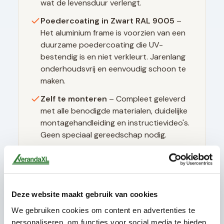
wat de levensduur verlengt.
Poedercoating in
Zwart RAL 9005
–
Het aluminium frame is voorzien van een
duurzame poedercoating die UV-
bestendig is en niet verkleurt. Jarenlang
onderhoudsvrij en eenvoudig schoon te
maken.
Zelf te monteren
– Compleet geleverd
met alle benodigde materialen, duidelijke
montagehandleiding en instructievideo's.
Geen speciaal gereedschap nodig.
Technische specificaties
Deze website maakt gebruik van cookies
Glasdikte
10mm gehard (ESG)
We gebruiken cookies om content en advertenties te
Glastype
Helder glas
personaliseren, om functies voor social media te bieden