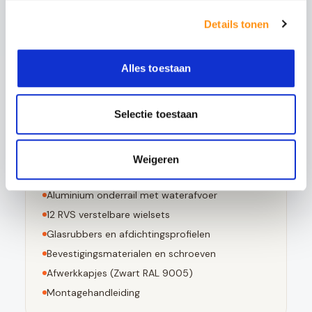
Bestand tegen grote temperatuurverschillen
Details tonen
Bij breuk in kleine stompe stukjes valt
Voldoet aan EN 12150-1 norm
Alles toestaan
Selectie toestaan
Dit pakket bevat
6
stuks 10mm geharde glaspanelen
Weigeren
Aluminium bovenrail (
Zwart RAL 9005
)
Aluminium onderrail met waterafvoer
12
RVS verstelbare wielsets
Glasrubbers en afdichtingsprofielen
Bevestigingsmaterialen en schroeven
Afwerkkapjes (
Zwart RAL 9005
)
Montagehandleiding