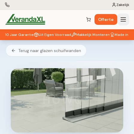
Zakelijk
Offerte
Winkelwagen (
0
items)
10 Jaar Garantie
Uit Eigen Voorraad
Makkelijk Monteren
Made in EU
Terug naar glazen schuifwanden
HOWQ®