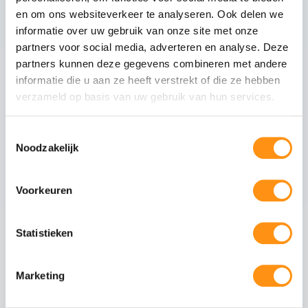
en om ons websiteverkeer te analyseren. Ook delen we
Glasranden
Geslepen (niet scherp)
informatie over uw gebruik van onze site met onze
Profielmateriaal
Aluminium 6063-T6
partners voor social media, adverteren en analyse. Deze
Afwerking
Zwart RAL 9005
partners kunnen deze gegevens combineren met andere
Wieltype
RVS 304, verstelbaar
informatie die u aan ze heeft verstrekt of die ze hebben
verzameld op basis van uw gebruik van hun services.
Aantal rails
6
-rail systeem
Max. paneel gewicht
80 kg per paneel
Toestemmingsselectie
Noodzakelijk
Veiligheid van gehard glas
Voorkeuren
Gehard glas (ESG - Einscheiben-Sicherheitsglas)
ondergaat een speciaal thermisch proces waarbij
Statistieken
het glas wordt verhit tot circa 620°C en
vervolgens snel wordt afgekoeld. Dit creëert een
permanente drukspanning in het oppervlak,
Marketing
waardoor het glas:
5x sterker is dan gewoon glas