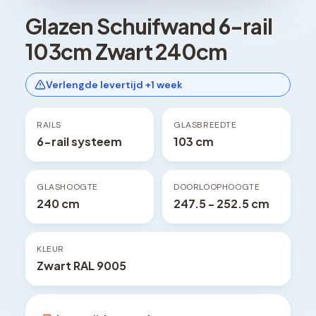
Glazen Schuifwand 6-rail
103cm Zwart 240cm
Verlengde levertijd +1 week
RAILS
GLASBREEDTE
6-rail systeem
103 cm
GLASHOOGTE
DOORLOOPHOOGTE
240 cm
247.5 - 252.5 cm
KLEUR
Zwart RAL 9005