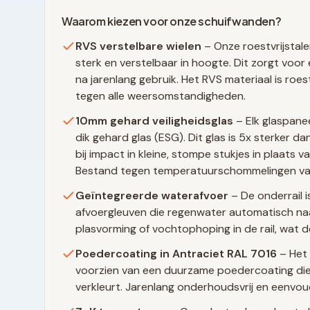
Waarom kiezen voor onze schuifwanden?
RVS verstelbare wielen
– Onze roestvrijstale
sterk en verstelbaar in hoogte. Dit zorgt voor 
na jarenlang gebruik. Het RVS materiaal is ro
tegen alle weersomstandigheden.
10mm gehard veiligheidsglas
– Elk glaspane
dik gehard glas (ESG). Dit glas is 5x sterker 
bij impact in kleine, stompe stukjes in plaats 
Bestand tegen temperatuurschommelingen va
Geïntegreerde waterafvoer
– De onderrail i
afvoergleuven die regenwater automatisch naa
plasvorming of vochtophoping in de rail, wat d
Poedercoating in
Antraciet RAL 7016
– Het 
voorzien van een duurzame poedercoating die 
verkleurt. Jarenlang onderhoudsvrij en eenvo