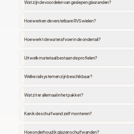
Wat zijn de voordelen van geslepen glasranden?
Hoe werken de verstelbare RVS wielen?
Hoe werkt de waterafvoer in de onderrail?
Uit welk materiaal bestaan de profielen?
Welke railsystemen zijn beschikbaar?
Wat zit er allemaal in het pakket?
Kan ik de schuifwand zelf monteren?
Hoe onderhoud ik glazen schuifwanden?