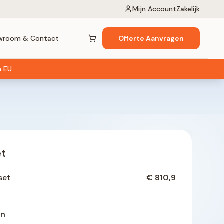
Mijn Account
Zakelijk
wroom & Contact
Offerte Aanvragen
Winkelwagen (
0
items)
n EU
et
set
€ 810,9
en