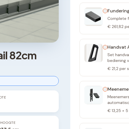
Fundering
Complete f
€ 261,82
pe
Handvat A
ail 82cm
Set handvat
bediening 
€ 21,2
per 
Meeneme
Meenemers 
DTE
automatisch
€ 13,25
×
5
PHOOGTE