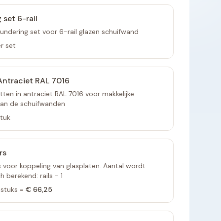
 set 6-rail
undering set voor 6-rail glazen schuifwand
r set
ntraciet RAL 7016
ten in antraciet RAL 7016 voor makkelijke
van de schuifwanden
stuk
rs
voor koppeling van glasplaten. Aantal wordt
 berekend: rails - 1
stuks =
€ 66,25