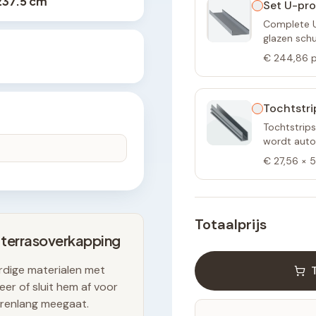
237.5 cm
Set U-pro
Complete U-
glazen sch
€ 244,86
p
Tochtstri
Tochtstrips
wordt autom
€ 27,56
×
5
Totaalprijs
 terrasoverkapping
dige materialen met
er of sluit hem af voor
arenlang meegaat.