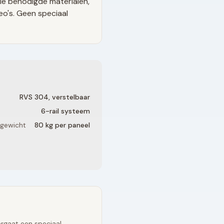
le benodigde materialen,
eo's. Geen speciaal
RVS 304, verstelbaar
6
-rail systeem
 gewicht
80 kg per paneel
rgaat een speciaal