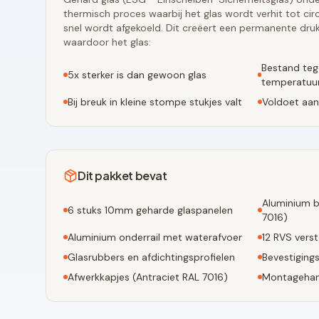
thermisch proces waarbij het glas wordt verhit tot ci
snel wordt afgekoeld. Dit creëert een permanente druk
waardoor het glas:
Bestand teg
5x sterker is dan gewoon glas
temperatuur
Bij breuk in kleine stompe stukjes valt
Voldoet aan
Dit pakket bevat
Aluminium b
6
stuks 10mm geharde glaspanelen
7016
)
Aluminium onderrail met waterafvoer
12
RVS verst
Glasrubbers en afdichtingsprofielen
Bevestiging
Afwerkkapjes (
Antraciet RAL 7016
)
Montagehan