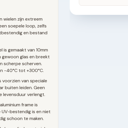
n wielen zijn extreem
een soepele loop, zelfs
estbestendig en bestand
el is gemaakt van 10mm
dan gewoon glas en breekt
van scherpe scherven.
n -40°C tot +300°C.
s voorzien van speciale
r buiten leiden. Geen
e levensduur verlengt.
aluminium frame is
UV-bestendig is en niet
udig schoon te maken.