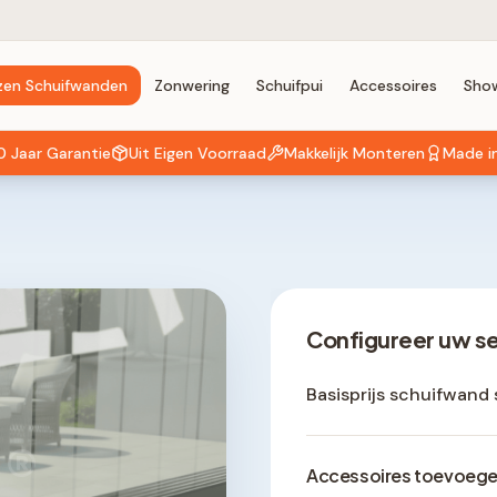
zen Schuifwanden
Zonwering
Schuifpui
Accessoires
Sho
0 Jaar Garantie
Uit Eigen Voorraad
Makkelijk Monteren
Made i
Configureer uw s
Basisprijs schuifwand 
®
Accessoires toevoeg