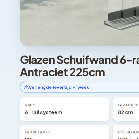
Glazen Schuifwand 6-r
Antraciet 225cm
Verlengde levertijd +1 week
RAILS
GLASBREE
6-rail systeem
82 cm
GLASHOOGTE
DOORLOO