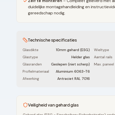
Zelf te monteren
– Compleet geleverd met al
duidelijke montagehandleiding en instructievid
gereedschap nodig.
Technische specificaties
Glasdikte
10mm gehard (ESG)
Wieltype
Glastype
Helder glas
Aantal rails
Glasranden
Geslepen (niet scherp)
Max. paneel
Profielmateriaal
Aluminium 6063-T6
Afwerking
Antraciet RAL 7016
Veiligheid van gehard glas
Gehard glas (ESG - Einscheiben-Sicherheitsglas) onde