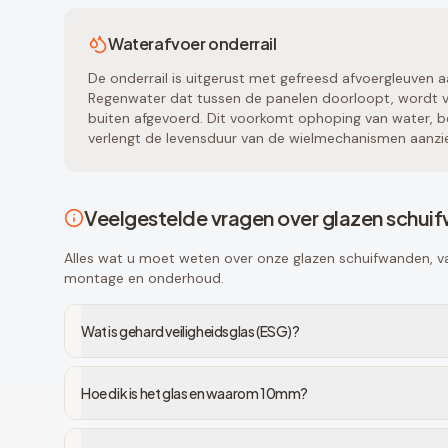
Waterafvoer onderrail
De onderrail is uitgerust met gefreesd afvoergleuven a
Regenwater dat tussen de panelen doorloopt, wordt vi
buiten afgevoerd. Dit voorkomt ophoping van water, be
verlengt de levensduur van de wielmechanismen aanzien
Veelgestelde vragen over glazen schui
Alles wat u moet weten over onze glazen schuifwanden, van
montage en onderhoud.
Wat is gehard veiligheidsglas (ESG)?
Hoe dik is het glas en waarom 10mm?