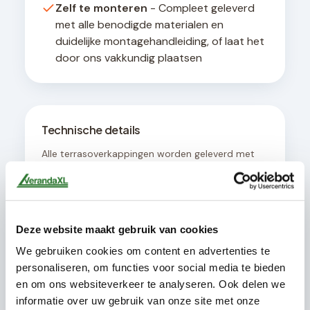
Zelf te monteren
- Compleet geleverd
met alle benodigde materialen en
duidelijke montagehandleiding, of laat het
door ons vakkundig plaatsen
Technische details
Alle terrasoverkappingen worden geleverd met
een geïntegreerd afwateringssysteem en zijn
ontworpen voor een hellingshoek van minimaal 8
graden voor optimale waterafvoer. De
constructie is geschikt voor bevestiging aan
muren met een draagvermogen van minimaal
Deze website maakt gebruik van cookies
200 kg per strekkende meter.
We gebruiken cookies om content en advertenties te
personaliseren, om functies voor social media te bieden
en om ons websiteverkeer te analyseren. Ook delen we
informatie over uw gebruik van onze site met onze
Dit pakket bevat