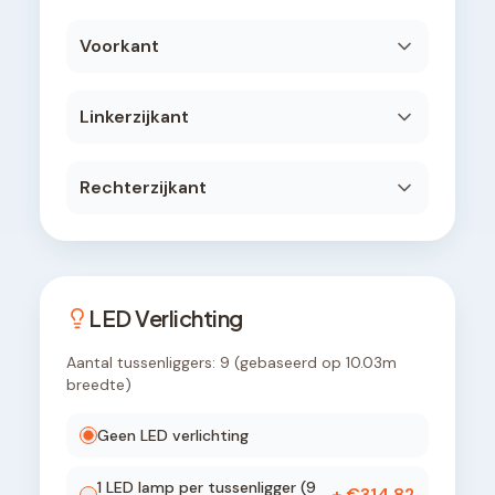
Voorkant
Linkerzijkant
Rechterzijkant
LED Verlichting
Aantal tussenliggers:
9
(gebaseerd op
10.03
m
breedte)
Geen LED verlichting
1
LED lamp
per tussenligger (
9
+ €
314,82