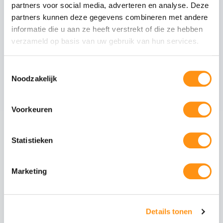
partners voor social media, adverteren en analyse. Deze
Mat antraciete staanders
partners kunnen deze gegevens combineren met andere
informatie die u aan ze heeft verstrekt of die ze hebben
Tussenliggers
verzameld op basis van uw gebruik van hun services.
Zijliggers
Gootpakket inclusief muurprofiel
Toestemmingsselectie
Polycarbonaat dakplaten van 98cm breed
Noodzakelijk
Voorkeuren
Maak uw overkapping compleet
Statistieken
Glazen schuifwanden
Schuif uw tuin open of
dicht met stijlvolle
glazen panelen. Ideaal
Marketing
voor de voorzijde of
zijkanten.
Details tonen
Aluminium schuifpui
Volledig isolerende