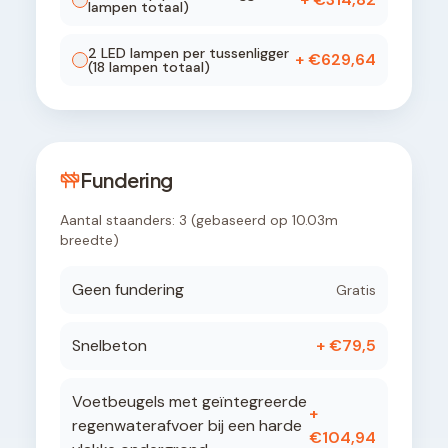
lampen totaal)
2
LED lamp
en
per tussenligger
+ €
629,64
(
18
lampen totaal)
Fundering
Aantal staanders:
3
(gebaseerd op
10.03
m
breedte)
Geen fundering
Gratis
Snelbeton
+ €
79,5
Voetbeugels met geïntegreerde
+
regenwaterafvoer bij een harde
€
104,94