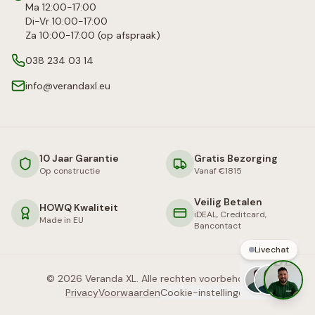
Ma 12:00-17:00
Di-Vr 10:00-17:00
Za 10:00-17:00 (op afspraak)
038 234 03 14
info@verandaxl.eu
10 Jaar Garantie
Gratis Bezorging
Op constructie
Vanaf €1815
Veilig Betalen
HOWQ Kwaliteit
iDEAL, Creditcard,
Made in EU
Bancontact
Livechat
©
2026
Veranda XL. Alle rechten voorbehouden.
Privacy
Voorwaarden
Cookie-instellingen