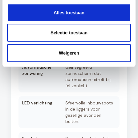
schuifdeuren voor een
afgesloten tuinkamer
Alles toestaan
met optimaal comfort.
Aluminium zijwanden
Creëer privacy en
Selectie toestaan
windbescherming met
elegante aluminium
rabatpanelen.
Weigeren
Automatische
Geïntegreerd
zonwering
zonnescherm dat
automatisch uitrolt bij
fel zonlicht.
LED verlichting
Sfeervolle inbouwspots
in de liggers voor
gezellige avonden
buiten.