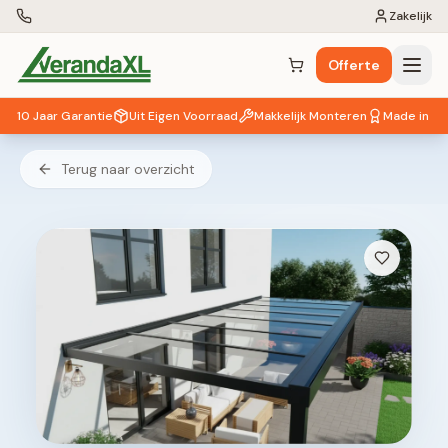
Zakelijk
Offerte
Winkelwagen (
0
items)
10 Jaar Garantie
Uit Eigen Voorraad
Makkelijk Monteren
Made in EU
Terug naar overzicht