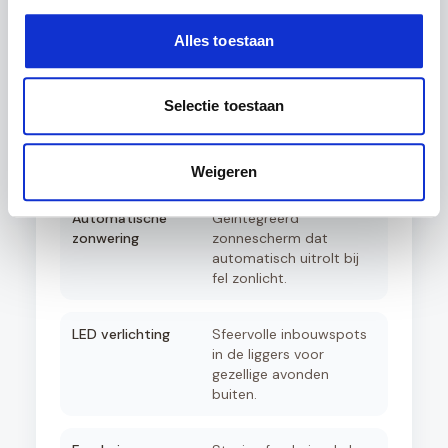
schuifdeuren voor een
afgesloten tuinkamer
Alles toestaan
met optimaal comfort.
Aluminium zijwanden
Creëer privacy en
Selectie toestaan
windbescherming met
elegante aluminium
rabatpanelen.
Weigeren
Automatische
Geïntegreerd
zonwering
zonnescherm dat
automatisch uitrolt bij
fel zonlicht.
LED verlichting
Sfeervolle inbouwspots
in de liggers voor
gezellige avonden
buiten.