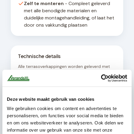
Zelf te monteren
- Compleet geleverd
met alle benodigde materialen en
duidelijke montagehandleiding, of laat het
door ons vakkundig plaatsen
Technische details
Alle terrasoverkappingen worden geleverd met
een geïntegreerd afwateringssysteem en zijn
ontworpen voor een hellingshoek van minimaal 8
graden voor optimale waterafvoer. De
constructie is geschikt voor bevestiging aan
muren met een draagvermogen van minimaal
Deze website maakt gebruik van cookies
200 kg per strekkende meter.
We gebruiken cookies om content en advertenties te
personaliseren, om functies voor social media te bieden
en om ons websiteverkeer te analyseren. Ook delen we
informatie over uw gebruik van onze site met onze
Dit pakket bevat