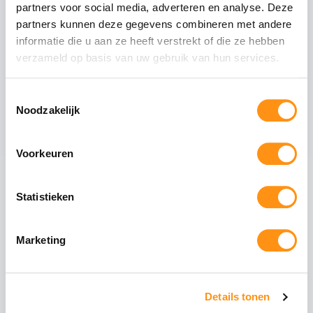
partners voor social media, adverteren en analyse. Deze
Mat antraciete staanders
partners kunnen deze gegevens combineren met andere
informatie die u aan ze heeft verstrekt of die ze hebben
Tussenliggers
verzameld op basis van uw gebruik van hun services.
Zijliggers
Gootpakket inclusief muurprofiel
Toestemmingsselectie
Polycarbonaat dakplaten van 98cm breed
Noodzakelijk
Voorkeuren
Maak uw overkapping compleet
Statistieken
Glazen schuifwanden
Schuif uw tuin open of
dicht met stijlvolle
glazen panelen. Ideaal
Marketing
voor de voorzijde of
zijkanten.
Details tonen
Aluminium schuifpui
Volledig isolerende