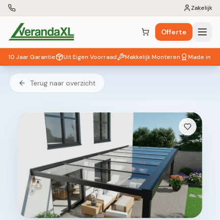
Zakelijk
Offerte
Winkelwagen (
0
items)
10 Jaar Garantie
Uit Eigen Voorraad
Makkelijk Monteren
Made in EU
Terug naar overzicht