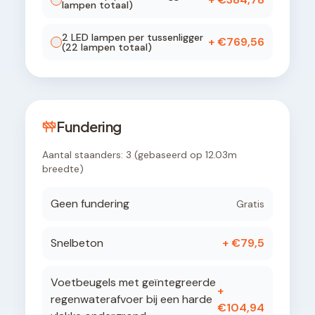
lampen totaal)
2
LED lamp
en
per tussenligger
+ €
769,56
(
22
lampen totaal)
Fundering
Aantal staanders:
3
(gebaseerd op
12.03
m
breedte)
Geen fundering
Gratis
Snelbeton
+ €
79,5
Voetbeugels met geïntegreerde
+
regenwaterafvoer bij een harde
€
104,94