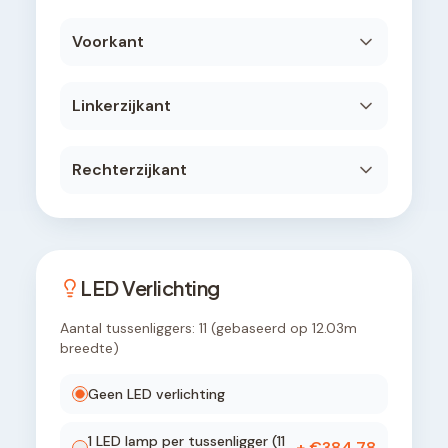
Voorkant
Linkerzijkant
Rechterzijkant
LED Verlichting
Aantal tussenliggers:
11
(gebaseerd op
12.03
m
breedte)
Geen LED verlichting
1
LED lamp
per tussenligger (
11
+ €
384,78