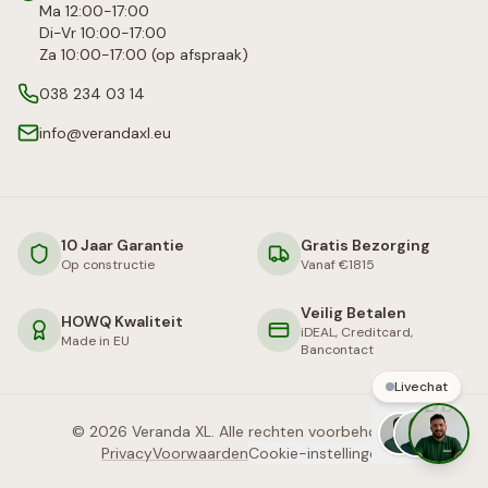
Ma 12:00-17:00
Di-Vr 10:00-17:00
Za 10:00-17:00 (op afspraak)
038 234 03 14
info@verandaxl.eu
10 Jaar Garantie
Gratis Bezorging
Op constructie
Vanaf €1815
Veilig Betalen
HOWQ Kwaliteit
iDEAL, Creditcard,
Made in EU
Bancontact
Livechat
©
2026
Veranda XL. Alle rechten voorbehouden.
Privacy
Voorwaarden
Cookie-instellingen