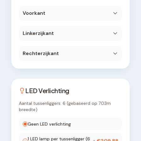
Voorkant
Linkerzijkant
Rechterzijkant
LED Verlichting
Aantal tussenliggers:
6
(gebaseerd op
7.03
m
breedte)
Geen LED verlichting
1
LED lamp
per tussenligger (
6
+ €
209,88