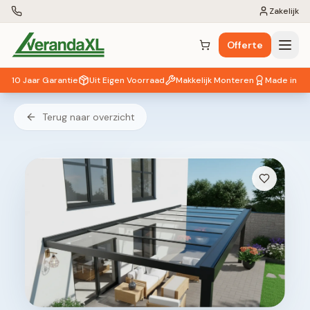
Zakelijk
Offerte
Winkelwagen (
0
items)
10 Jaar Garantie
Uit Eigen Voorraad
Makkelijk Monteren
Made in EU
Terug naar overzicht