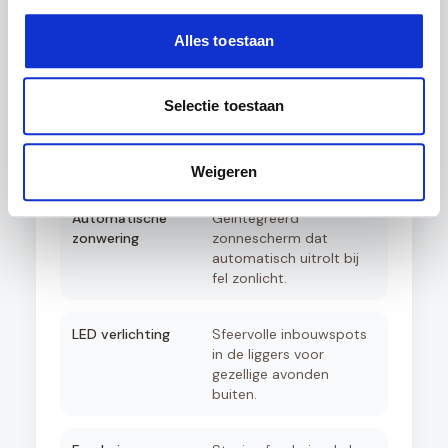
schuifdeuren voor een
afgesloten tuinkamer
Alles toestaan
met optimaal comfort.
Aluminium zijwanden
Creëer privacy en
Selectie toestaan
windbescherming met
elegante aluminium
rabatpanelen.
Weigeren
Automatische
Geïntegreerd
zonwering
zonnescherm dat
automatisch uitrolt bij
fel zonlicht.
LED verlichting
Sfeervolle inbouwspots
in de liggers voor
gezellige avonden
buiten.