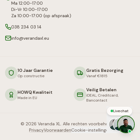
Ma 12:00-17:00
Di-Vr 10:00-17:00
Za 10:00-17:00 (op afspraak)
038 234 03 14
info@verandaxl.eu
10 Jaar Garantie
Gratis Bezorging
Op constructie
Vanaf €1815
Veilig Betalen
HOWQ Kwaliteit
iDEAL, Creditcard,
Made in EU
Bancontact
Livechat
©
2026
Veranda XL. Alle rechten voorbehouden.
Privacy
Voorwaarden
Cookie-instellingen