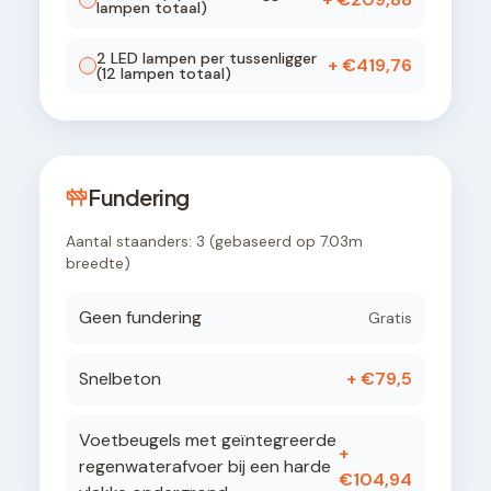
lampen totaal)
2
LED lamp
en
per tussenligger
+ €
419,76
(
12
lampen totaal)
Fundering
Aantal staanders:
3
(gebaseerd op
7.03
m
breedte)
Geen fundering
Gratis
Snelbeton
+ €
79,5
Voetbeugels met geïntegreerde
+
regenwaterafvoer bij een harde
€
104,94