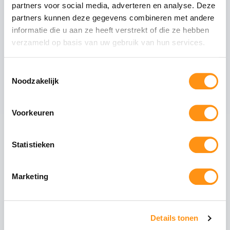
partners voor social media, adverteren en analyse. Deze
Mat antraciete staanders
partners kunnen deze gegevens combineren met andere
informatie die u aan ze heeft verstrekt of die ze hebben
Tussenliggers
verzameld op basis van uw gebruik van hun services.
Zijliggers
Gootpakket inclusief muurprofiel
Toestemmingsselectie
Polycarbonaat dakplaten van 98cm breed
Noodzakelijk
Voorkeuren
Maak uw overkapping compleet
Statistieken
Glazen schuifwanden
Schuif uw tuin open of
dicht met stijlvolle
glazen panelen. Ideaal
Marketing
voor de voorzijde of
zijkanten.
Details tonen
Aluminium schuifpui
Volledig isolerende