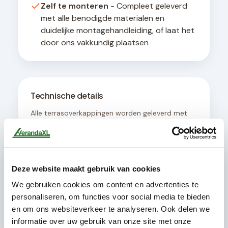
Zelf te monteren
- Compleet geleverd
met alle benodigde materialen en
duidelijke montagehandleiding, of laat het
door ons vakkundig plaatsen
Technische details
Alle terrasoverkappingen worden geleverd met
een geïntegreerd afwateringssysteem en zijn
ontworpen voor een hellingshoek van minimaal 8
graden voor optimale waterafvoer. De
constructie is geschikt voor bevestiging aan
muren met een draagvermogen van minimaal
Deze website maakt gebruik van cookies
200 kg per strekkende meter.
We gebruiken cookies om content en advertenties te
personaliseren, om functies voor social media te bieden
en om ons websiteverkeer te analyseren. Ook delen we
informatie over uw gebruik van onze site met onze
Dit pakket bevat