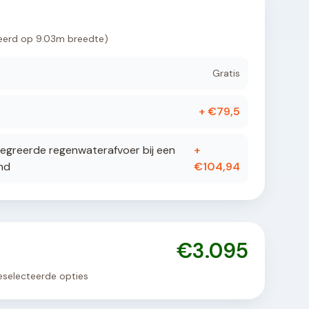
eerd op
9.03
m breedte)
Gratis
+ €
79,5
egreerde regenwaterafvoer bij een
+
nd
€
104,94
€
3.095
 geselecteerde opties