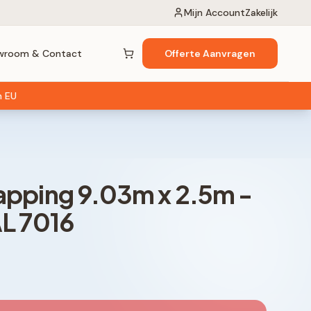
Mijn Account
Zakelijk
wroom & Contact
Offerte Aanvragen
Winkelwagen (
0
items)
n EU
apping
9.03
m x
2.5
m -
AL 7016