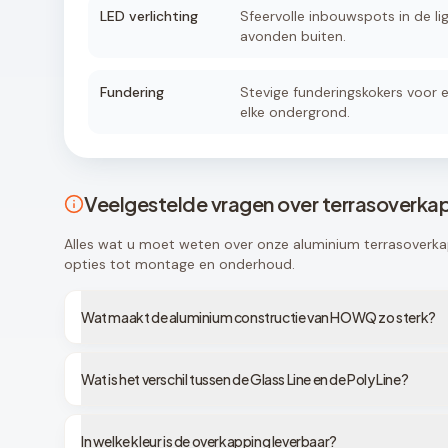
LED verlichting
Sfeervolle inbouwspots in de lig
avonden buiten.
Fundering
Stevige funderingskokers voor e
elke ondergrond.
Veelgestelde vragen over terrasoverka
Alles wat u moet weten over onze aluminium terrasoverka
opties tot montage en onderhoud.
Wat maakt de aluminium constructie van HOWQ zo sterk?
Wat is het verschil tussen de Glass Line en de Poly Line?
In welke kleur is de overkapping leverbaar?