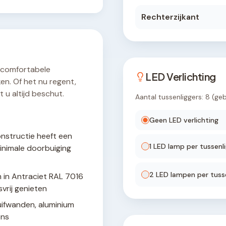
Rechterzijkant
 comfortabele
LED Verlichting
en. Of het nu regent,
 u altijd beschut.
Aantal tussenliggers:
8
(ge
Geen LED verlichting
nstructie heeft een
1
LED lamp
per tussenli
inimale doorbuiging
2
LED lamp
en
per tusse
 in Antraciet RAL 7016
vrij genieten
uifwanden, aluminium
ens