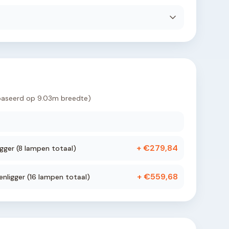
baseerd op
9.03
m breedte)
+ €
279,84
gger (
8
lampen totaal)
+ €
559,68
nligger (
16
lampen totaal)