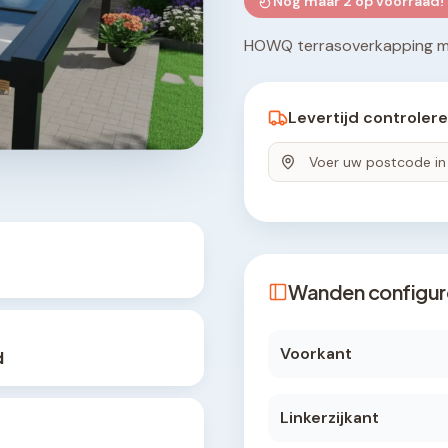
Nog maar
2
op voorraad!
HOWQ terrasoverkapping me
Levertijd controler
Wanden configur
Voorkant
d
Linkerzijkant