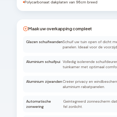
Polycarbonaat dakplaten van 98cm breed
Maak uw overkapping compleet
Glazen schuifwanden
Schuif uw tuin open of dicht met
panelen. Ideaal voor de voorzijd
Aluminium schuifpui
Volledig isolerende schuifdeure
tuinkamer met optimaal comfor
Aluminium zijwanden
Creëer privacy en windbescher
aluminium rabatpanelen.
Automatische
Geïntegreerd zonnescherm dat 
zonwering
fel zonlicht.