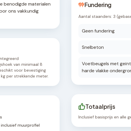
le benodigde materialen
Fundering
door ons vakkundig
Aantal staanders:
3
(gebas
Geen fundering
Snelbeton
ïntegreerd
Voetbeugels met geïnt
gshoek van minimaal 8
eschikt voor bevestiging
harde vlakke ondergro
kg per strekkende meter.
Totaalprijs
rs
Inclusief basisprijs en alle
inclusief muurprofiel