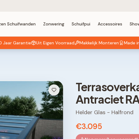
zen Schuifwanden
Zonwering
Schuifpui
Accessoires
Sho
0 Jaar Garantie
Uit Eigen Voorraad
Makkelijk Monteren
Made i
Terrasoverk
Antraciet R
Helder Glas
-
Halfrond
€3.095