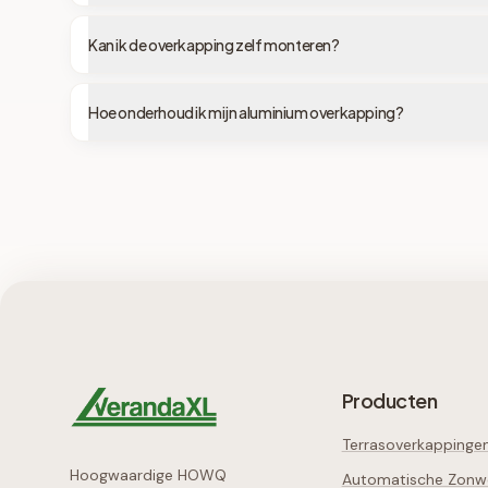
Kan ik de overkapping zelf monteren?
Hoe onderhoud ik mijn aluminium overkapping?
Producten
Terrasoverkappinge
Hoogwaardige HOWQ
Automatische Zonw