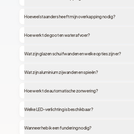
Hoeveel staanders heeft mijn overkapping nodig?
Hoe werkt de goot en waterafvoer?
Wat zijn glazen schuifwanden en welke opties zijn er?
Wat zijn aluminium zijwanden en spieën?
Hoe werkt de automatische zonwering?
Welke LED-verlichting is beschikbaar?
Wanneer heb ik een fundering nodig?