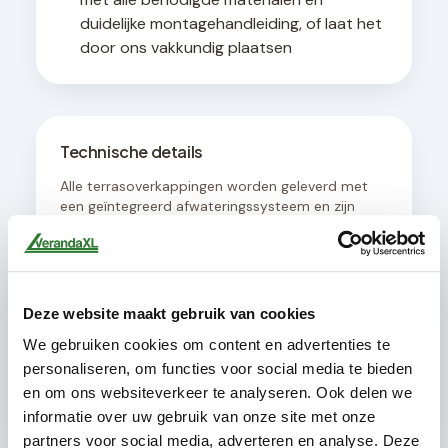
duidelijke montagehandleiding, of laat het
door ons vakkundig plaatsen
Technische details
Alle terrasoverkappingen worden geleverd met
een geïntegreerd afwateringssysteem en zijn
ontworpen voor een hellingshoek van minimaal 8
graden voor optimale waterafvoer. De
constructie is geschikt voor bevestiging aan
muren met een draagvermogen van minimaal
200 kg per strekkende meter.
Deze website maakt gebruik van cookies
We gebruiken cookies om content en advertenties te
personaliseren, om functies voor social media te bieden
en om ons websiteverkeer te analyseren. Ook delen we
Dit pakket bevat
informatie over uw gebruik van onze site met onze
partners voor social media, adverteren en analyse. Deze
Mat antraciete staanders