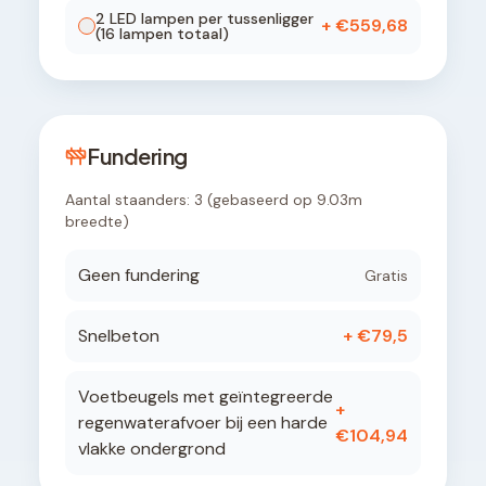
2
LED lamp
en
per tussenligger
+ €
559,68
(
16
lampen totaal)
Fundering
Aantal staanders:
3
(gebaseerd op
9.03
m
breedte)
Geen fundering
Gratis
Snelbeton
+ €
79,5
Voetbeugels met geïntegreerde
+
regenwaterafvoer bij een harde
€
104,94
vlakke ondergrond