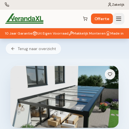
Zakelijk
Offerte
Winkelwagen (
0
items)
10 Jaar Garantie
Uit Eigen Voorraad
Makkelijk Monteren
Made in EU
Terug naar overzicht