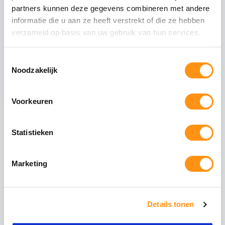
partners kunnen deze gegevens combineren met andere
Tussenliggers
informatie die u aan ze heeft verstrekt of die ze hebben
Zijliggers
verzameld op basis van uw gebruik van hun services.
Gootpakket inclusief muurprofiel
Polycarbonaat dakplaten van 98cm breed
Toestemmingsselectie
Noodzakelijk
Voorkeuren
Maak uw overkapping compleet
Glazen schuifwanden
Schuif uw tuin open of
Statistieken
dicht met stijlvolle
glazen panelen. Ideaal
voor de voorzijde of
Marketing
zijkanten.
Aluminium schuifpui
Volledig isolerende
Details tonen
schuifdeuren voor een
afgesloten tuinkamer