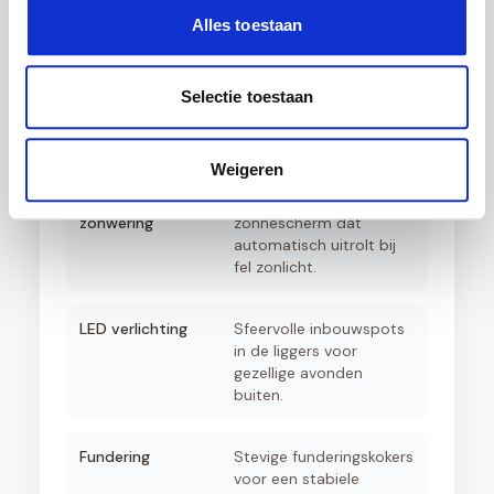
met optimaal comfort.
Alles toestaan
Aluminium zijwanden
Creëer privacy en
windbescherming met
Selectie toestaan
elegante aluminium
rabatpanelen.
Weigeren
Automatische
Geïntegreerd
zonwering
zonnescherm dat
automatisch uitrolt bij
fel zonlicht.
LED verlichting
Sfeervolle inbouwspots
in de liggers voor
gezellige avonden
buiten.
Fundering
Stevige funderingskokers
voor een stabiele