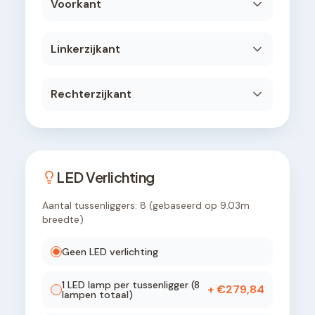
Voorkant
Linkerzijkant
Rechterzijkant
LED Verlichting
Aantal tussenliggers:
8
(gebaseerd op
9.03
m
breedte)
Geen LED verlichting
1
LED lamp
per tussenligger (
8
+ €
279,84
lampen totaal)