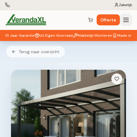
Zakelijk
Offerte
Winkelwagen (
0
items)
10 Jaar Garantie
Uit Eigen Voorraad
Makkelijk Monteren
Made in EU
Terug naar overzicht