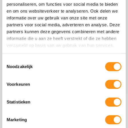
constructie is geschikt voor bevestiging aan
personaliseren, om functies voor social media te bieden
muren met een draagvermogen van minimaal
en om ons websiteverkeer te analyseren. Ook delen we
200 kg per strekkende meter.
informatie over uw gebruik van onze site met onze
partners voor social media, adverteren en analyse. Deze
partners kunnen deze gegevens combineren met andere
informatie die u aan ze heeft verstrekt of die ze hebben
Dit pakket bevat
verzameld op basis van uw gebruik van hun services.
Mat antraciete staanders
Tussenliggers
Toestemmingsselectie
Noodzakelijk
Zijliggers
Gootpakket inclusief muurprofiel
Voorkeuren
Polycarbonaat dakplaten van 98cm breed
Statistieken
Maak uw overkapping compleet
Marketing