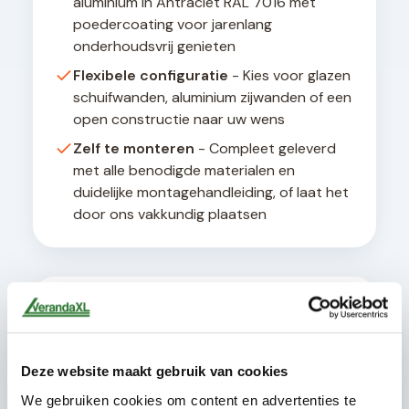
aluminium in Antraciet RAL 7016 met
poedercoating voor jarenlang
onderhoudsvrij genieten
Flexibele configuratie
- Kies voor glazen
schuifwanden, aluminium zijwanden of een
open constructie naar uw wens
Zelf te monteren
- Compleet geleverd
met alle benodigde materialen en
duidelijke montagehandleiding, of laat het
door ons vakkundig plaatsen
Technische details
Alle terrasoverkappingen worden geleverd met
een geïntegreerd afwateringssysteem en zijn
Deze website maakt gebruik van cookies
ontworpen voor een hellingshoek van minimaal 8
graden voor optimale waterafvoer. De
We gebruiken cookies om content en advertenties te