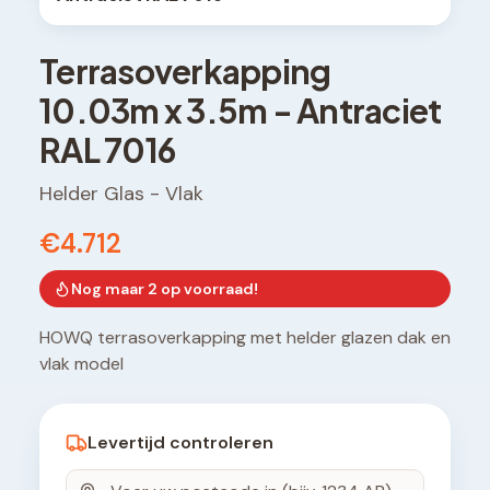
Terrasoverkapping
10.03
m x
3.5
m -
Antraciet
RAL 7016
Helder Glas
-
Vlak
€4.712
Nog maar
2
op voorraad!
HOWQ terrasoverkapping met helder glazen dak en
vlak model
Levertijd controleren