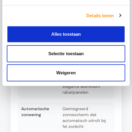
Glazen schuifwanden
Schuif uw tuin open of
dicht met stijlvolle
glazen panelen. Ideaal
Details tonen
voor de voorzijde of
zijkanten.
Alles toestaan
Aluminium schuifpui
Volledig isolerende
schuifdeuren voor een
afgesloten tuinkamer
Selectie toestaan
met optimaal comfort.
Weigeren
Aluminium zijwanden
Creëer privacy en
windbescherming met
elegante aluminium
rabatpanelen.
Automatische
Geïntegreerd
zonwering
zonnescherm dat
automatisch uitrolt bij
fel zonlicht.