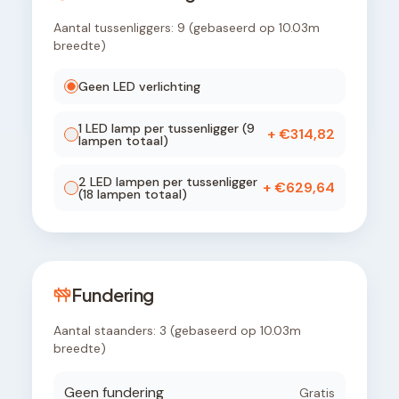
Aantal tussenliggers:
9
(gebaseerd op
10.03
m
breedte)
Geen LED verlichting
1
LED lamp
per tussenligger (
9
+ €
314,82
lampen totaal)
2
LED lamp
en
per tussenligger
+ €
629,64
(
18
lampen totaal)
Fundering
Aantal staanders:
3
(gebaseerd op
10.03
m
breedte)
Geen fundering
Gratis