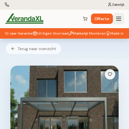
Zakelijk
Offerte
Winkelwagen (
0
items)
10 Jaar Garantie
Uit Eigen Voorraad
Makkelijk Monteren
Made in EU
Terug naar overzicht