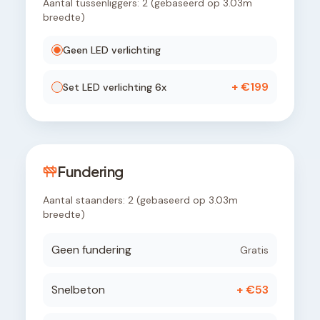
Aantal tussenliggers:
2
(gebaseerd op
3.03
m
breedte)
Geen LED verlichting
+ €
199
Set LED verlichting 6x
Fundering
Aantal staanders:
2
(gebaseerd op
3.03
m
breedte)
Geen fundering
Gratis
Snelbeton
+ €
53