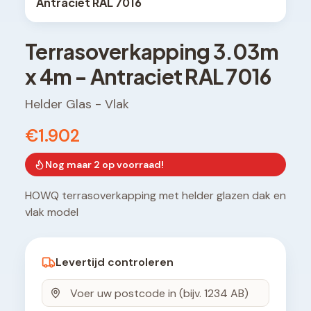
Antraciet RAL 7016
Terrasoverkapping
3.03
m
x
4
m -
Antraciet RAL 7016
Helder Glas
-
Vlak
€1.902
Nog maar
2
op voorraad!
HOWQ terrasoverkapping met helder glazen dak en
vlak model
Levertijd controleren