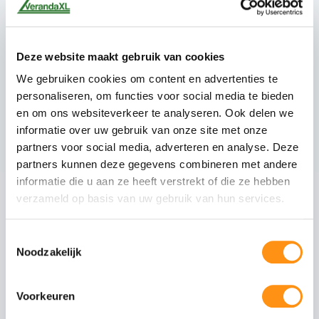
duidelijke montagehandleiding, of laat het
door ons vakkundig plaatsen
Deze website maakt gebruik van cookies
We gebruiken cookies om content en advertenties te
Technische details
personaliseren, om functies voor social media te bieden
en om ons websiteverkeer te analyseren. Ook delen we
Alle terrasoverkappingen worden geleverd met
informatie over uw gebruik van onze site met onze
een geïntegreerd afwateringssysteem en zijn
ontworpen voor een hellingshoek van minimaal 8
partners voor social media, adverteren en analyse. Deze
graden voor optimale waterafvoer. De
partners kunnen deze gegevens combineren met andere
constructie is geschikt voor bevestiging aan
informatie die u aan ze heeft verstrekt of die ze hebben
muren met een draagvermogen van minimaal
verzameld op basis van uw gebruik van hun services.
200 kg per strekkende meter.
Toestemmingsselectie
Noodzakelijk
Dit pakket bevat
Voorkeuren
Mat antraciete staanders