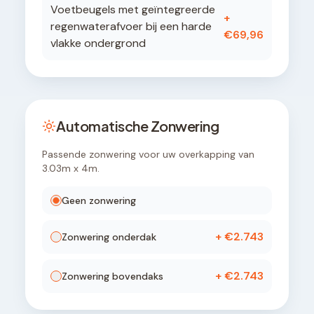
Voetbeugels met geïntegreerde
+
regenwaterafvoer bij een harde
€
69,96
vlakke ondergrond
Automatische Zonwering
Passende zonwering voor uw overkapping van
3.03
m x
4
m.
Geen zonwering
+ €
2.743
Zonwering onderdak
+ €
2.743
Zonwering bovendaks