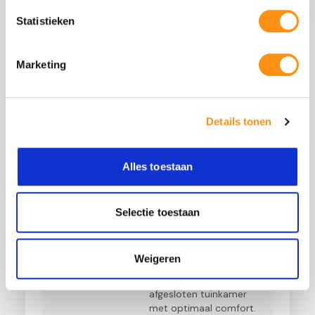
Tussenliggers
Statistieken
Zijliggers
Gootpakket inclusief muurprofiel
Polycarbonaat dakplaten van 98cm breed
Marketing
Details tonen
Maak uw overkapping compleet
Alles toestaan
Glazen schuifwanden
Schuif uw tuin open of
dicht met stijlvolle
glazen panelen. Ideaal
voor de voorzijde of
Selectie toestaan
zijkanten.
Weigeren
Aluminium schuifpui
Volledig isolerende
schuifdeuren voor een
afgesloten tuinkamer
met optimaal comfort.